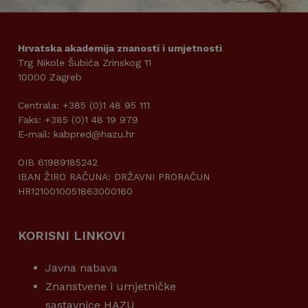
Hrvatska akademija znanosti i umjetnosti
Trg Nikole Šubića Zrinskog 11
10000 Zagreb
Centrala: +385 (0)1 48 95 111
Faks: +385 (0)1 48 19 979
E-mail: kabpred@hazu.hr
OIB 61989185242
IBAN ŽIRO RAČUNA: DRŽAVNI PRORAČUN
HR1210010051863000160
KORISNI LINKOVI
Javna nabava
Znanstvene i umjetničke
sastavnice HAZU