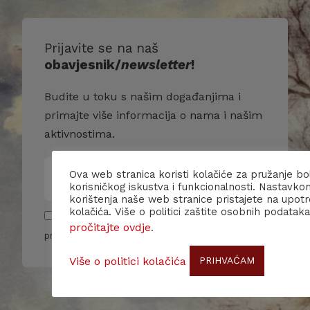
Prijavite se na naš
obavjesnik/
newsletter
!
Budite u toku s našim događanjima i
primajte više informacija o nama i našim
aktivnostima.
Ova web stranica koristi kolačiće za pružanje bo
korisničkog iskustva i funkcionalnosti. Nastavko
korištenja naše web stranice pristajete na upot
kolačića. Više o politici zaštite osobnih podataka
Pročitao/la sam i slažem se sa pravilima
pročitajte ovdje
.
privatnosti
Više o politici kolačića
PRIHVAĆAM