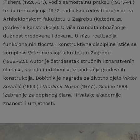
Fishera (1926.-31.), vodio samostalnu praksu (1931.-41.)
te do umirovljenja 1972. radio kao redoviti profesor na
Arhitektonskom fakultetu u Zagrebu (Katedra za
građevne konstrukcije). U više mandata obnašao je
dužnost prodekana i dekana. U nizu realizacija
funkcionalnih tlocrta i konstruktivne discipline ističe se
kompleks Veterinarskog fakulteta u Zagrebu
(1936.-62.). Autor je četrdesetak stručnih i znanstvenih
članaka, skriptâ i udžbenika iz područja građevnih
konstrukcija. Dobitnik je nagrada za životno djelo
Viktor
Kovačić
(1969.) i
Vladimir Nazor
(1977.). Godine 1988.
izabran je za dopisnog člana Hrvatske akademije
znanosti i umjetnosti.