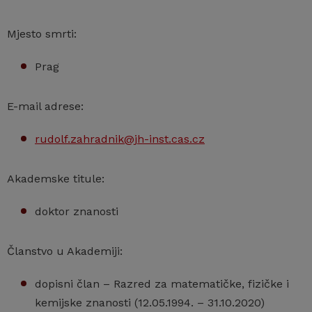
Mjesto smrti:
Prag
E-mail adrese:
rudolf.zahradnik@jh-inst.cas.cz
Akademske titule:
doktor znanosti
Članstvo u Akademiji:
dopisni član – Razred za matematičke, fizičke i
kemijske znanosti (12.05.1994. – 31.10.2020)