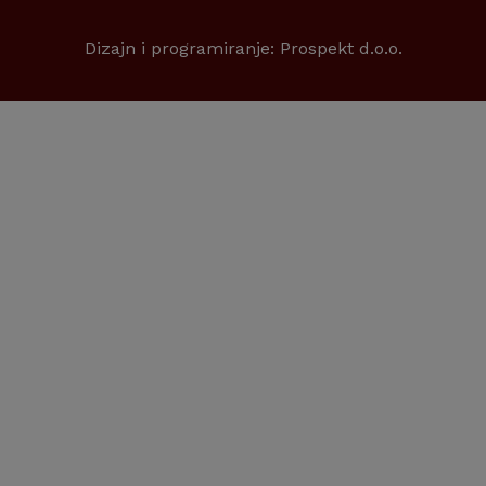
Dizajn i programiranje:
Prospekt d.o.o.