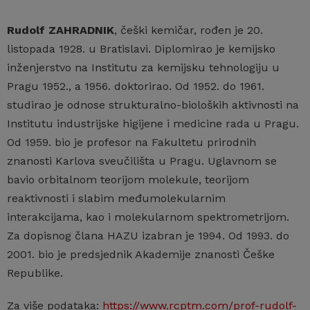
Rudolf ZAHRADNIK
, češki kemičar, rođen je 20.
listopada 1928. u Bratislavi. Diplomirao je kemijsko
inženjerstvo na Institutu za kemijsku tehnologiju u
Pragu 1952., a 1956. doktorirao. Od 1952. do 1961.
studirao je odnose strukturalno-bioloških aktivnosti na
Institutu industrijske higijene i medicine rada u Pragu.
Od 1959. bio je profesor na Fakultetu prirodnih
znanosti Karlova sveučilišta u Pragu. Uglavnom se
bavio orbitalnom teorijom molekule, teorijom
reaktivnosti i slabim međumolekularnim
interakcijama, kao i molekularnom spektrometrijom.
Za dopisnog člana HAZU izabran je 1994. Od 1993. do
2001. bio je predsjednik Akademije znanosti Češke
Republike.
Za više podataka:
https://www.rcptm.com/prof-rudolf-