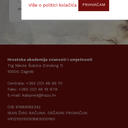
Pročitao/la sam i slažem se sa pravilima
Više o politici kolačića
PRIHVAĆAM
privatnosti
Hrvatska akademija znanosti i umjetnosti
Trg Nikole Šubića Zrinskog 11
10000 Zagreb
Centrala: +385 (0)1 48 95 111
Faks: +385 (0)1 48 19 979
E-mail: kabpred@hazu.hr
OIB 61989185242
IBAN ŽIRO RAČUNA: DRŽAVNI PRORAČUN
HR1210010051863000160