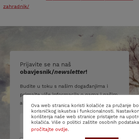
zahradnik/
Prijavite se na naš
obavjesnik/
newsletter
!
Budite u toku s našim događanjima i
primajte više informacija o nama i našim
aktivnostima.
Ova web stranica koristi kolačiće za pružanje bo
korisničkog iskustva i funkcionalnosti. Nastavko
korištenja naše web stranice pristajete na upot
kolačića. Više o politici zaštite osobnih podataka
pročitajte ovdje
.