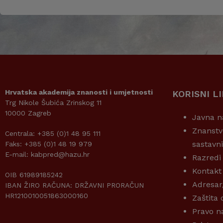
Hrvatska akademija znanosti i umjetnosti
KORISNI L
Trg Nikole Šubića Zrinskog 11
10000 Zagreb
Javna n
Znanstv
Centrala: +385 (0)1 48 95 111
sastavn
Faks: +385 (0)1 48 19 979
E-mail: kabpred@hazu.hr
Razredi
Kontakt
OIB 61989185242
Adresar
IBAN ŽIRO RAČUNA: DRŽAVNI PRORAČUN
HR1210010051863000160
Zaštita
Pravo n