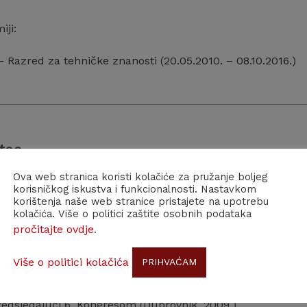
iji:
– Razred za tehničke znanosti (20.05.2010. – 08.10.2016.)
tae
Ova web stranica koristi kolačiće za pružanje boljeg
d Bičanić rođen je 6. rujna 1945. u Zagrebu, a preminuo 8. 
korisničkog iskustva i funkcionalnosti. Nastavkom
enika iz područja građevinarstva i računalne mehanike. Za
korištenja naše web stranice pristajete na upotrebu
kolačića. Više o politici zaštite osobnih podataka
 je 20. svibnja 2010. kao profesor Građevinskoga odjela i 
pročitajte ovdje
.
tura te bioinženjering Sveučilišta u Glasgowu.
Više o politici kolačića
PRIHVAĆAM
đevinskim fakultetima sveučilišta u Zagrebu, Splitu, Rijec
organizator prve ljetne škole za računalnu mehaniku odr
predsjedajući 6. Kongresom (Dubrovnik, 2009.)