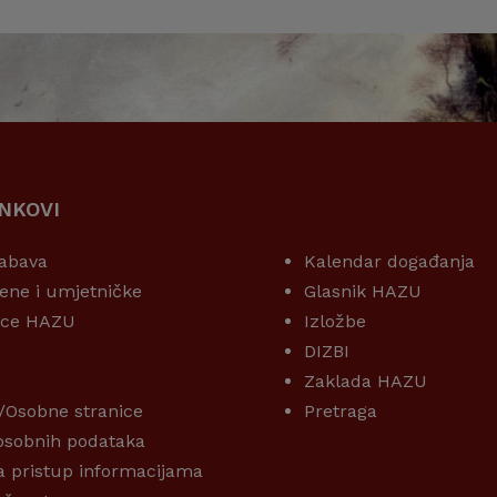
INKOVI
KORISNI LINKOVI
abava
Kalendar događanja
ene i umjetničke
Glasnik HAZU
ice HAZU
Izložbe
DIZBI
Zaklada HAZU
/Osobne stranice
Pretraga
 osobnih podataka
a pristup informacijama