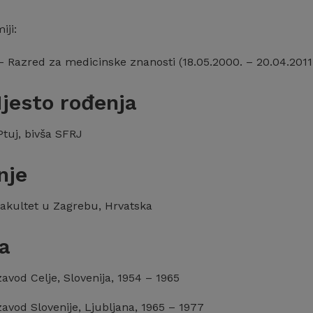
iji:
– Razred za medicinske znanosti (18.05.2000. – 20.04.2011
jesto rođenja
Ptuj, bivša SFRJ
nje
fakultet u Zagrebu, Hrvatska
a
zavod Celje, Slovenija, 1954 – 1965
zavod Slovenije, Ljubljana, 1965 – 1977