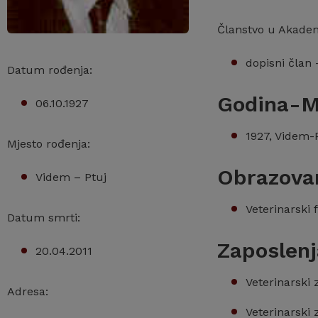
Članstvo u Akadem
dopisni član 
Datum rođenja:
Godina-M
06.10.1927
1927, Videm-
Mjesto rođenja:
Obrazova
Videm – Ptuj
Veterinarski 
Datum smrti:
Zaposlenj
20.04.2011
Veterinarski 
Adresa:
Veterinarski 