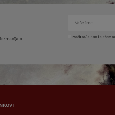
Pročitao/la sam i slažem se
formacija o
INKOVI
KORISNI LINKOVI