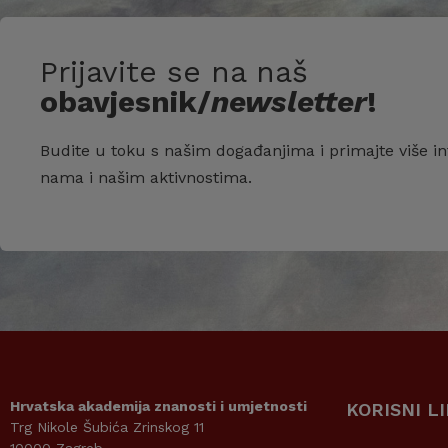
Prijavite se na naš
obavjesnik/
newsletter
!
Budite u toku s našim događanjima i primajte više in
nama i našim aktivnostima.
Hrvatska akademija znanosti i umjetnosti
KORISNI L
Trg Nikole Šubića Zrinskog 11