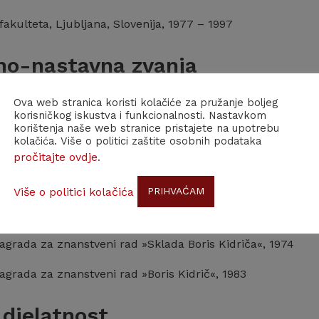
fakulteta, Ljubljana, Slovenija, 1977 – 1997
no-nastavna zvanja
čilišni profesor
Ova web stranica koristi kolačiće za pružanje boljeg
korisničkog iskustva i funkcionalnosti. Nastavkom
korištenja naše web stranice pristajete na upotrebu
 u znanstvenim društvima
kolačića. Više o politici zaštite osobnih podataka
pročitajte ovdje
.
ni član Hrvatske Akademije znanosti i umjetnosti
Više o politici kolačića
PRIHVAĆAM
agrada za znanstveni rad »Sklada Boris Kidriča«, 1974
agrada za znanstveni rad »Boris Kidrič«, 1983
djelatnost