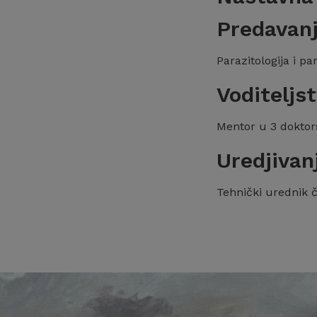
Predavan
Parazitologija i pa
Voditeljs
Mentor u 3 doktors
Uredjivan
Tehnički urednik č