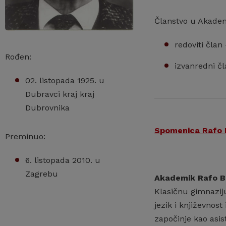
Članstvo u Akadem
redoviti član
Rođen:
izvanredni čl
02. listopada 1925. u
Dubravci kraj kraj
Dubrovnika
Spomenica Rafo B
Preminuo:
6. listopada 2010. u
Zagrebu
Akademik Rafo B
Klasičnu gimnazij
jezik i književnost
započinje kao asis