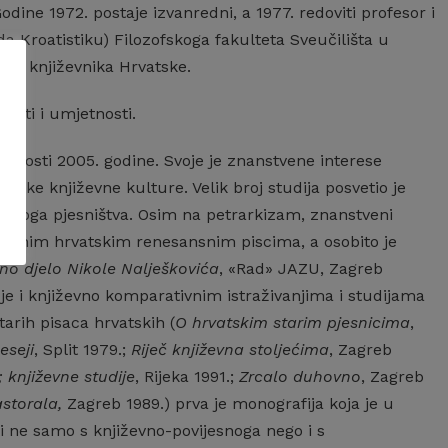
Godine 1972. postaje izvanredni, a 1977. redoviti profesor i
da Kroatistiku) Filozofskoga fakulteta Sveučilišta u
tva književnika Hrvatske.
nosti i umjetnosti.
nanosti 2005. godine. Svoje je znanstvene interese
ske književne kulture. Velik broj studija posvetio je
avnoga pjesništva. Osim na petrarkizam, znanstveni
jedinim hrvatskim renesansnim piscima, a osobito je
vno djelo Nikole Nalješkovića
, «Rad» JAZU, Zagreb
o je i književno komparativnim istraživanjima i studijama
tarih pisaca hrvatskih (
O hrvatskim starim pjesnicima
,
eseji
, Split 1979.;
Riječ književna stoljećima
, Zagreb
 književne studije
, Rijeka 1991.;
Zrcalo duhovno
, Zagreb
storala,
Zagreb 1989.) prva je monografija koja je u
i ne samo s književno-povijesnoga nego i s