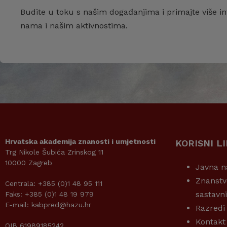
Budite u toku s našim događanjima i primajte više in
nama i našim aktivnostima.
Hrvatska akademija znanosti i umjetnosti
KORISNI L
Trg Nikole Šubića Zrinskog 11
10000 Zagreb
Javna n
Znanstv
Centrala: +385 (0)1 48 95 111
sastavn
Faks: +385 (0)1 48 19 979
E-mail: kabpred@hazu.hr
Razredi
Kontakt
OIB 61989185242