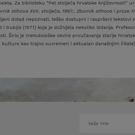
ekta. Za biblioteku “Pet stoljeća hrvatske književnosti” ur
rnik stihova XVII. stoljeća, 1967.; Zbornik stihova i proze XV
eni dotad nepoznati, teško dostupni i raspršeni tekstovi sta
t i trublja
(1971) koja je doživjela nekoliko izdanja. Profeso
sti. Širio je metodološke okvire proučavanja starije hrvatsk
 kulture kao trajno suvremen i aktualan današnjim čitatel