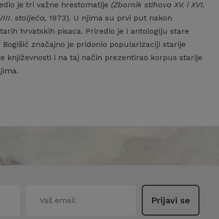
edio je tri važne hrestomatije
(Zbornik stihova XV. i XVI.
III. stoljeća,
1973). U njima su prvi put nakon
rih hrvatskih pisaca. Priredio je i antologiju stare
r Bogišić značajno je pridonio popularizaciji starije
e književnosti i na taj način prezentirao korpus starije
jima.