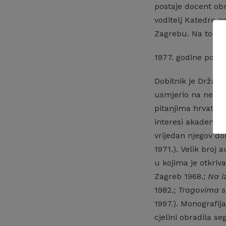
postaje docent obr
voditelj Katedre z
Zagrebu. Na tom m
1977. godine posta
Dobitnik je Državn
usmjerio na nekoli
pitanjima hrvatsk
interesi akademika
vrijedan njegov do
1971.). Velik broj
u kojima je otkriv
Zagreb 1968.;
Na i
1982.;
Tragovima st
1997.). Monografij
cjelini obradila s