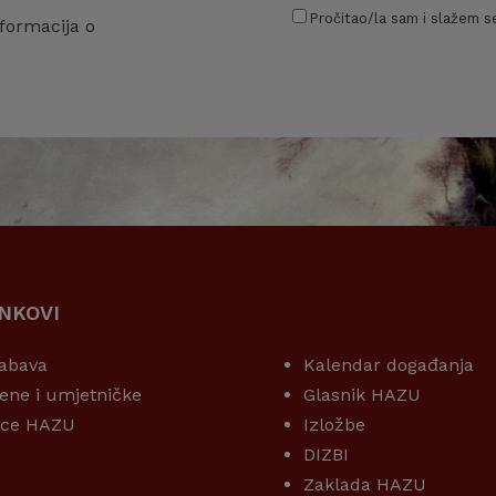
Pročitao/la sam i slažem se
formacija o
INKOVI
KORISNI LINKOVI
abava
Kalendar događanja
ene i umjetničke
Glasnik HAZU
ice HAZU
Izložbe
DIZBI
Zaklada HAZU