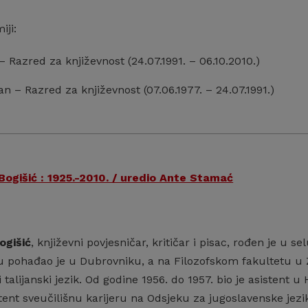
iji:
 – Razred za književnost (24.07.1991. – 06.10.2010.)
an – Razred za književnost (07.06.1977. – 24.07.1991.)
ogišić : 1925.-2010. / uredio Ante Stamać
ogišić
, književni povjesničar, kritičar i pisac, rođen je u 
u pohađao je u Dubrovniku, a na Filozofskom fakultetu u 
 i talijanski jezik. Od godine 1956. do 1957. bio je asistent
tent sveučilišnu karijeru na Odsjeku za jugoslavenske jezik