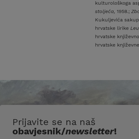
kulturološkoga asp
stoljeća,
1958.;
Zbo
Kukuljevića sakuplj
hrvatske lirike
Leu
hrvatske književno
hrvatske književne
Prijavite se na naš
obavjesnik/
newsletter
!