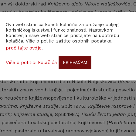
anivši doktorski rad
Književno djelo Nikole Nalješkovića
. 
a stariju hrvatsku književnost Odsjeka za jugoslavistiku (sa
jestu ostaje do umirovljenja. Od 1970. bio je članom Druš
Ova web stranica koristi kolačiće za pružanje boljeg
korisničkog iskustva i funkcionalnosti. Nastavkom
je izvanredni, a 1991. redoviti član Hrvatske akademije zna
korištenja naše web stranice pristajete na upotrebu
kolačića. Više o politici zaštite osobnih podataka
pročitajte ovdje
.
e nagrade za za životno djelo iz područja humanističkih z
ko vrlo relevantnih tema i problema ranonovovjekovne hrvat
Više o politici kolačića
PRIHVAĆAM
oga petrarkizma, prve izvanapeninske pjesničke škole ljub
 Bogišića bili su usmjereni i na monografske studije o po
ktorski rad o književnom djelu Nikole Nalješkovića (
Knjiže
 autorskih znanstvenih knjiga i pojedinačnih studija posveti
ao neuočene književnopovijesne i kulturološke vrijednosti s
zvorima; književne studije
, Split 1976.;
Književne rasprave i 
arih; književne studije
, Split 1987.;
Tisuću života jedan put;
a posvećena hrvatskoj pastoralnoj književnosti (
Hrvatska pa
egment pastorale u hrvatskoj ranonovovjekovnoj književnost