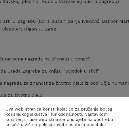
Savskoj, pločnik i kuća u Varšavskoj ulici u Zagrebu)
deo art u Zagrebu (Boris Bućan, Sanja Iveković, Dalibor M
 Video Art,Trigon 73 ,Graz
đunarodna nagrada na Bijenalu u Veneciji
da Grada Zagreba za knjigu “Svjedok u slici”
a nagrada za znanost za životno djelo iz područja humanis
da za životno djelo
nice hrvatske s likom “Rudjera Boškovića” za osobite zasl
Ova web stranica koristi kolačiće za pružanje boljeg
korisničkog iskustva i funkcionalnosti. Nastavkom
korištenja naše web stranice pristajete na upotrebu
kolačića. Više o politici zaštite osobnih podataka