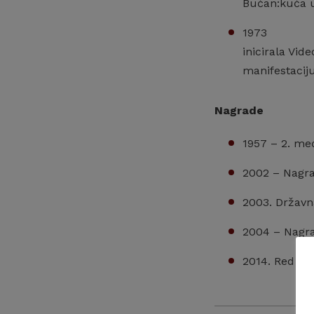
Bućan:kuća u 
1973
inicirala Vi
manifestaciju
Nagrade
1957 – 2. me
2002 – Nagra
2003. Državn
2004 – Nagra
2014. Red Da