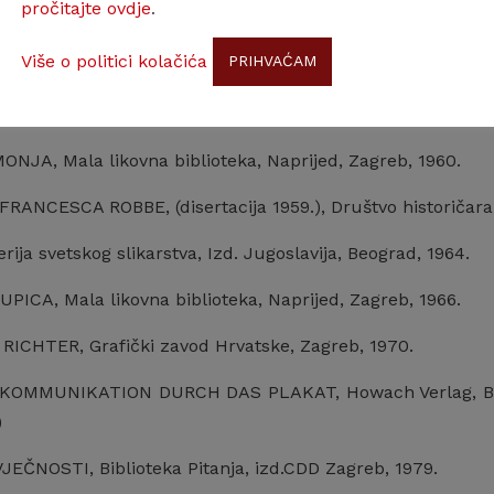
pročitajte ovdje
.
Više o politici kolačića
PRIHVAĆAM
JA, Mala likovna biblioteka, Naprijed, Zagreb, 1960.
ANCESCA ROBBE, (disertacija 1959.), Društvo historičara 
rija svetskog slikarstva, Izd. Jugoslavija, Beograd, 1964.
PICA, Mala likovna biblioteka, Naprijed, Zagreb, 1966.
ICHTER, Grafički zavod Hrvatske, Zagreb, 1970.
KOMMUNIKATION DURCH DAS PLAKAT, Howach Verlag, Bonn
)
JEČNOSTI, Biblioteka Pitanja, izd.CDD Zagreb, 1979.