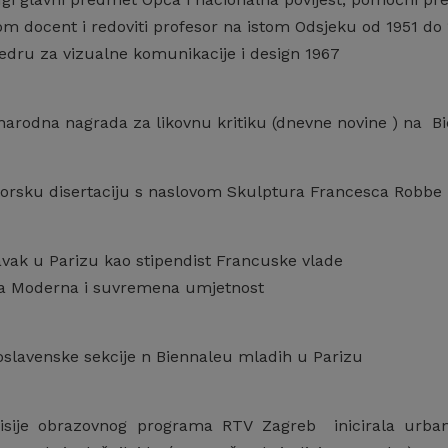
om docent i redoviti profesor na istom Odsjeku od 1951 do 
edru za vizualne komunikacije i design 1967
rodna nagrada za likovnu kritiku (dnevne novine ) na Bi
torsku disertaciju s naslovom Skulptura Francesca Robbe
avak u Parizu kao stipendist Francuske vlade
ija Moderna i suvremena umjetnost
slavenske sekcije n Biennaleu mladih u Parizu
sije obrazovnog programa RTV Zagreb inicirala urbano 