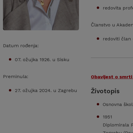
redovita prof
Članstvo u Akadem
redoviti član
Datum rođenja:
07. ožujka 1926. u Sisku
Preminula:
Obavijest o smrt
Životopis
27. ožujka 2024. u Zagrebu
Osnovna škol
1951
Diplomirala P
Zagrebu (Dru