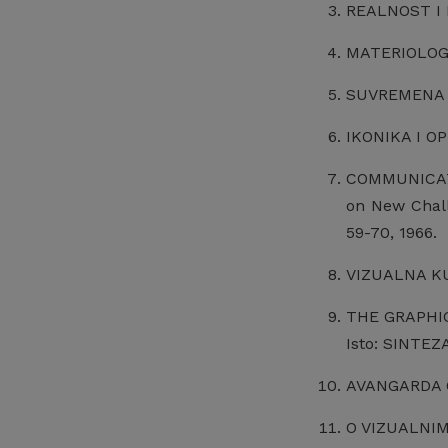
REALNOST I I
MATERIOLOGIJ
SUVREMENA J
IKONIKA I OP
COMMUNICATI
on New Chall
59-70, 1966.
VIZUALNA KUL
THE GRAPHIC 
Isto: SINTEZA 
AVANGARDA OK
O VIZUALNIM 