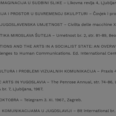
MAGINACIJA U SUDBINI SLIKE – Likovna revija 4, Ljubljana
A I PROSTOR U SUVREMENOJ SKULPTURI – Čovjek i prostor 
UGOSLAVENSKA UMJETNOST – Civilta delle macchine XII/3
TIKA MIROSLAVA ŠUTEJA – Umetnost br. 2, str. 81-89, Beo
ONS AND THE ARTS IN A SOCIALIST STATE: AN OVERWIE
enges to Human Communications. Ed. International Cente
TURA I PROBLEMI VIZUALNIH KOMUNIKACIJA – Praxis 4/6, 
ARTS IN YUGOSLAVIA – The Penrose Annual, str. 74-86, L
br. 7, Ljubljana, 1967.
TOBRA – Telegram 3. XI. 1967., Zagreb.
KOMUNIKACIJAMA U JUGOSLAVIJI – Bit international br. 4, 