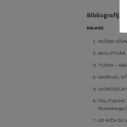
Bibliografija
KNJIGE
DUŠAN DŽAMON
SKULPTURA FR
TIZIAN – Gale
GABRIJEL STU
VJENCESLAV R
POLITISCHE 
Ronneberger
OD KIČA DO V