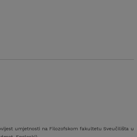
ovijest umjetnosti na Filozofskom fakultetu Sveučilišta u
redmet Engleski)