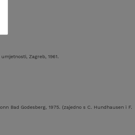
umjetnosti, Zagreb, 1961.
 Bad Godesberg, 1975. (zajedno s C. Hundhausen i F.