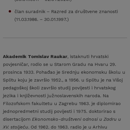
član suradnik – Razred za društvene znanosti
(11.03.1986. – 30.01.1997.)
Akademik Tomislav Raukar
, istaknuti hrvatski
povjesničar, rodio se u Starom Gradu na Hvaru 29.
prosinca 1933. Pohađao je Srednju ekonomsku školu u
Splitu koju je završio 1952., a 1956. u Splitu je na Višoj
pedagoškoj školi završio studij povijesti i hrvatskog
jezika i književnosti južnoslavenskih naroda. Na
Filozofskom fakultetu u Zagrebu 1963. je diplomirao
jednopredmetni studij povijesti i 1975. doktorirao s
disertacijom
Ekonomsko-društveni odnosi u Zadru u
XV. stoljeću
. Od 1962. do 1963. radio je u Arhivu