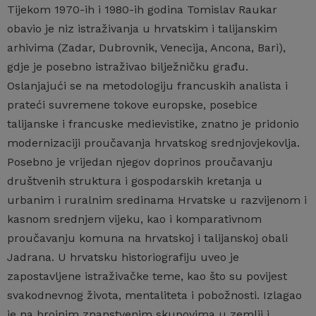
Tijekom 1970-ih i 1980-ih godina Tomislav Raukar
obavio je niz istraživanja u hrvatskim i talijanskim
arhivima (Zadar, Dubrovnik, Venecija, Ancona, Bari),
gdje je posebno istraživao bilježničku građu.
Oslanjajući se na metodologiju francuskih analista i
prateći suvremene tokove europske, posebice
talijanske i francuske medievistike, znatno je pridonio
modernizaciji proučavanja hrvatskog srednjovjekovlja.
Posebno je vrijedan njegov doprinos proučavanju
društvenih struktura i gospodarskih kretanja u
urbanim i ruralnim sredinama Hrvatske u razvijenom i
kasnom srednjem vijeku, kao i komparativnom
proučavanju komuna na hrvatskoj i talijanskoj obali
Jadrana. U hrvatsku historiografiju uveo je
zapostavljene istraživačke teme, kao što su povijest
svakodnevnog života, mentaliteta i pobožnosti. Izlagao
je na brojnim znanstvenim skupovima u zemlji i