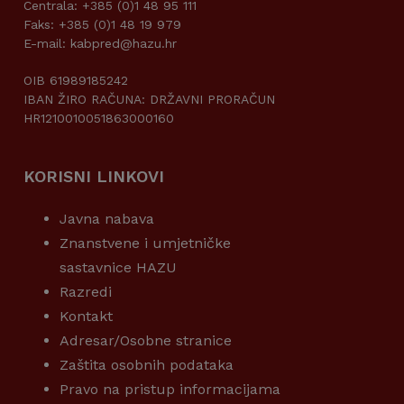
Centrala: +385 (0)1 48 95 111
Faks: +385 (0)1 48 19 979
E-mail: kabpred@hazu.hr
OIB 61989185242
IBAN ŽIRO RAČUNA: DRŽAVNI PRORAČUN
HR1210010051863000160
KORISNI LINKOVI
Javna nabava
Znanstvene i umjetničke
sastavnice HAZU
Razredi
Kontakt
Adresar/Osobne stranice
Zaštita osobnih podataka
Pravo na pristup informacijama