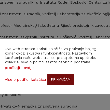
anstveni suradnik u Institutu Ruđer Bošković, Centar za i
i znanstveni suradnik, voditelj Laboratorija za ekofiziologij
ofesor Medicinskog fakulteta u Rijeci, predstojnik zavoda 
nanstveni savjetnik Instituta R. Bošković, voditelj Laborato
jen u Institutu Ruđer Bošković
Ova web stranica koristi kolačiće za pružanje boljeg
korisničkog iskustva i funkcionalnosti. Nastavkom
korištenja naše web stranice pristajete na upotrebu
avanja:
kolačića. Više o politici zaštite osobnih podataka
pročitajte ovdje
.
mboldtova stipendija u Njemačkoj (Biol. Anstalt Helgola
Više o politici kolačića
PRIHVAĆAM
&M University, gostujući profesor
ity of Miami
 Hrvatsko-Njemačka znanstvena suradnja