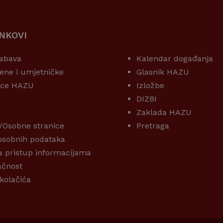
INKOVI
KORISNI LINKOVI
abava
Kalendar događanja
ene i umjetničke
Glasnik HAZU
ice HAZU
Izložbe
DIZBI
Zaklada HAZU
/Osobne stranice
Pretraga
 osobnih podataka
a pristup informacijama
ačnost
 kolačića