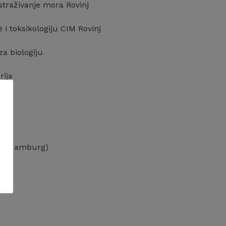
straživanje mora Rovinj
e i toksikologiju CIM Rovinj
za biologiju
rija
nd, Hamburg)