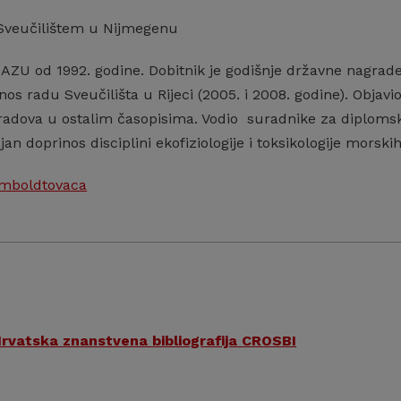
Sveučilištem u Nijmegenu
AZU od 1992. godine. Dobitnik je godišnje državne nagrade 
nos radu Sveučilišta u Rijeci (2005. i 2008. godine). Obja
e radova u ostalim časopisima. Vodio suradnike za diploms
an doprinos disciplini ekofiziologije i toksikologije mors
umboldtovaca
rvatska znanstvena bibliografija CROSBI