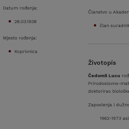
Datum rođenja:
Članstvo u Akadem
28.03.1938
član suradnik
Mjesto rođenja:
Koprivnica
Životopis
Čedomil Lucu
rođe
Prirodoslovno-mat
doktorirao biološk
Zaposlenja i dužno
1962-1973 asi