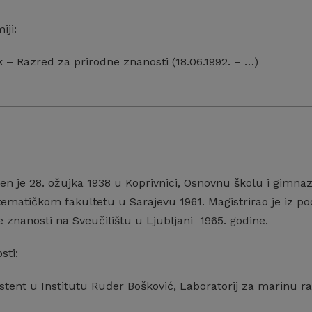
iji:
 – Razred za prirodne znanosti (18.06.1992. – …)
n je 28. ožujka 1938 u Koprivnici, Osnovnu školu i gimnazi
ematičkom fakultetu u Sarajevu 1961. Magistrirao je iz po
e znanosti na Sveučilištu u Ljubljani 1965. godine.
sti:
stent u Institutu Ruđer Bošković, Laboratorij za marinu ra