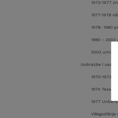
1973-1977 zn
1977-1978 viš
1978- 1980 pr
1980 – 2003 z
2003 umirovl
Izobrazbe i usavrš
1970-1972 Hu
1974 Texas A
1977 Univers
Višegodišnja