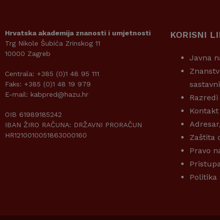
Hrvatska akademija znanosti i umjetnosti
KORISNI L
Trg Nikole Šubića Zrinskog 11
10000 Zagreb
Javna n
Znanstv
Centrala: +385 (0)1 48 95 111
sastavn
Faks: +385 (0)1 48 19 979
E-mail: kabpred@hazu.hr
Razredi
Kontakt
OIB 61989185242
Adresar
IBAN ŽIRO RAČUNA: DRŽAVNI PRORAČUN
HR1210010051863000160
Zaštita
Pravo n
Pristup
Politika