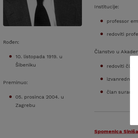
Institucije:
professor em
redoviti prof
Rođen:
Članstvo u Akadem
10. listopada 1919. u
Šibeniku
redoviti član
izvanredni čl
Preminuo:
član suradnik
05. prosinca 2004. u
Zagrebu
Spomenica Siniša 