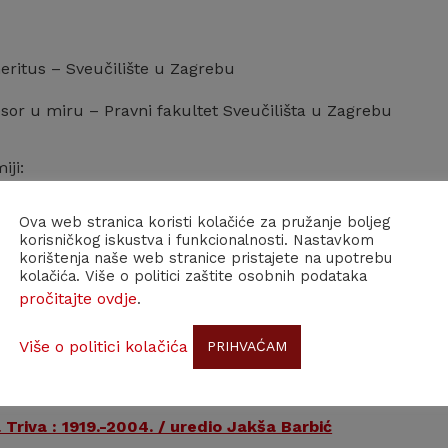
eritus – Sveučilište u Zagrebu
esor u miru – Pravni fakultet Sveučilišta u Zagrebu
iji:
 – Razred za društvene znanosti (24.07.1991. – 05.12.2004.)
Ova web stranica koristi kolačiće za pružanje boljeg
korisničkog iskustva i funkcionalnosti. Nastavkom
an – Razred za društvene znanosti (17.05.1990. – 24.07.1991
korištenja naše web stranice pristajete na upotrebu
kolačića. Više o politici zaštite osobnih podataka
pročitajte ovdje
 – Razred za društvene znanosti (31.03.1980. – 17.05.1990.
.
Više o politici kolačića
PRIHVAĆAM
Triva : 1919.-2004. / uredio Jakša Barbić