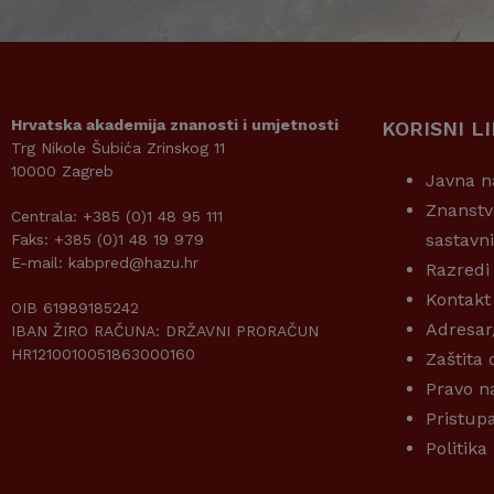
Hrvatska akademija znanosti i umjetnosti
KORISNI L
Trg Nikole Šubića Zrinskog 11
10000 Zagreb
Javna n
Znanstv
Centrala: +385 (0)1 48 95 111
sastavn
Faks: +385 (0)1 48 19 979
E-mail: kabpred@hazu.hr
Razredi
Kontakt
OIB 61989185242
Adresar
IBAN ŽIRO RAČUNA: DRŽAVNI PRORAČUN
HR1210010051863000160
Zaštita
Pravo n
Pristup
Politika