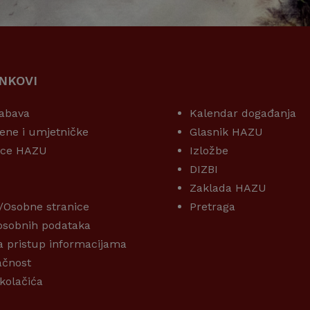
INKOVI
KORISNI LINKOVI
abava
Kalendar događanja
ene i umjetničke
Glasnik HAZU
ice HAZU
Izložbe
DIZBI
Zaklada HAZU
/Osobne stranice
Pretraga
 osobnih podataka
a pristup informacijama
ačnost
 kolačića