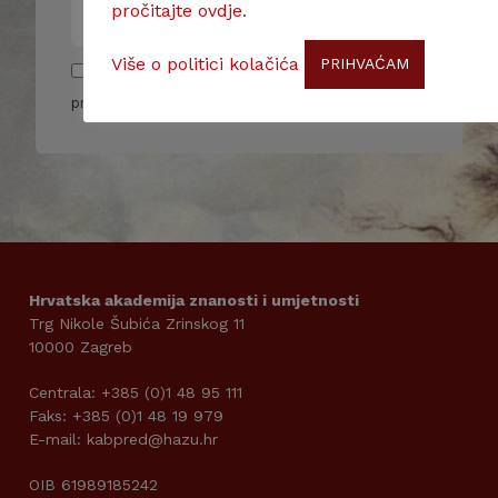
pročitajte ovdje
.
Više o politici kolačića
PRIHVAĆAM
Pročitao/la sam i slažem se sa pravilima
privatnosti
Hrvatska akademija znanosti i umjetnosti
Trg Nikole Šubića Zrinskog 11
10000 Zagreb
Centrala: +385 (0)1 48 95 111
Faks: +385 (0)1 48 19 979
E-mail: kabpred@hazu.hr
OIB 61989185242