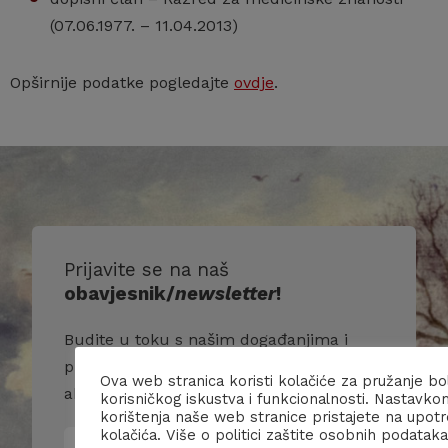
(07.06.1977. – 11.04.2013)
Opširnije podatke pogledajte
ovdje
.
Prijavite se na naš
obavjesnik/
newsletter
!
Budite u toku s našim događanjima i
primajte više informacija o nama i našim
Ova web stranica koristi kolačiće za pružanje bo
aktivnostima.
korisničkog iskustva i funkcionalnosti. Nastavko
korištenja naše web stranice pristajete na upot
kolačića. Više o politici zaštite osobnih podataka