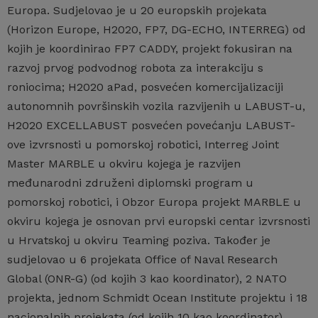
Europa. Sudjelovao je u 20 europskih projekata
(Horizon Europe, H2020, FP7, DG-ECHO, INTERREG) od
kojih je koordinirao FP7 CADDY, projekt fokusiran na
razvoj prvog podvodnog robota za interakciju s
roniocima; H2020 aPad, posvećen komercijalizaciji
autonomnih površinskih vozila razvijenih u LABUST-u,
H2020 EXCELLABUST posvećen povećanju LABUST-
ove izvrsnosti u pomorskoj robotici, Interreg Joint
Master MARBLE u okviru kojega je razvijen
međunarodni združeni diplomski program u
pomorskoj robotici, i Obzor Europa projekt MARBLE u
okviru kojega je osnovan prvi europski centar izvrsnosti
u Hrvatskoj u okviru Teaming poziva. Također je
sudjelovao u 6 projekata Office of Naval Research
Global (ONR-G) (od kojih 3 kao koordinator), 2 NATO
projekta, jednom Schmidt Ocean Institute projektu i 18
nacionalnih projekata (od kojih 10 kao koordinator).