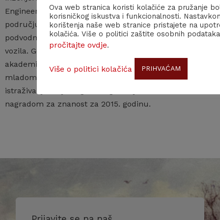
Ova web stranica koristi kolačiće za pružanje bo
Engineer Award) za izniman inženjerski doprinos u
korisničkog iskustva i funkcionalnosti. Nastavko
području pomorske robotike, posebice inovativnih
korištenja naše web stranice pristajete na upot
kolačića. Više o politici zaštite osobnih podataka
podvodnih robotskih sustava i autonomnih površinskih
pročitajte ovdje
.
vozila. Godine 2013. primio je nagradu Hrvatske
akademije tehničkih znanosti ,,Vera Johanides”
Više o politici kolačića
PRIHVAĆAM
mladom znanstveniku za uspjehe u području
istraživanja, te je nagrađen godišnjom Državnom
nagradom za znanost za 2015. godinu.
Prijavite se na naš