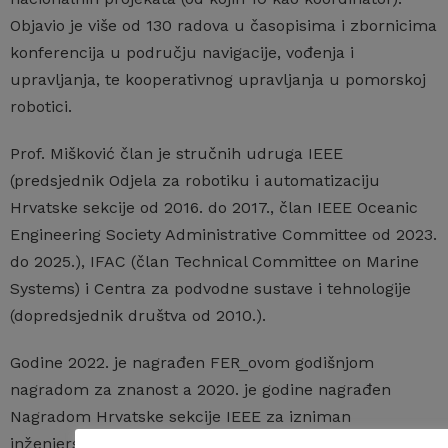
Objavio je više od 130 radova u časopisima i zbornicima
konferencija u području navigacije, vođenja i
upravljanja, te kooperativnog upravljanja u pomorskoj
robotici.
Prof. Mišković član je stručnih udruga IEEE
(predsjednik Odjela za robotiku i automatizaciju
Hrvatske sekcije od 2016. do 2017., član IEEE Oceanic
Engineering Society Administrative Committee od 2023.
do 2025.), IFAC (član Technical Committee on Marine
Systems) i Centra za podvodne sustave i tehnologije
(dopredsjednik društva od 2010.).
Godine 2022. je nagrađen FER_ovom godišnjom
nagradom za znanost a 2020. je godine nagrađen
Nagradom Hrvatske sekcije IEEE za izniman
inženjerski doprinos (IEEE Croatia Section Outstanding