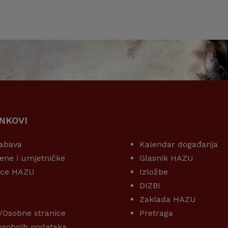
INKOVI
KORISNI LINKOVI
abava
Kalendar događanja
ene i umjetničke
Glasnik HAZU
ice HAZU
Izložbe
DIZBI
Zaklada HAZU
/Osobne stranice
Pretraga
 osobnih podataka