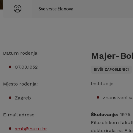
Datum rođenja:
Majer-Bob
07.03.1952
BIVŠI ZAPOSLENICI
Institucije:
Mjesto rođenja:
znanstveni sa
Zagreb
Školovanje:
1975. 
E-mail adrese:
Filozofskom fakult
smb@hazu.hr
doktorirala na Fi