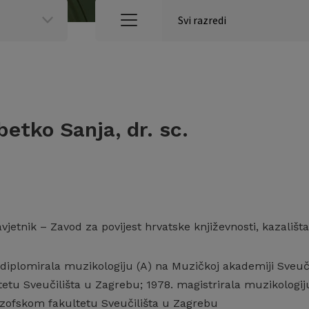
etko Sanja, dr. sc.
vjetnik – Zavod za povijest hrvatske književnosti, kazališt
diplomirala muzikologiju (A) na Muzičkoj akademiji Sveučili
etu Sveučilišta u Zagrebu; 1978. magistrirala muzikologij
lozofskom fakultetu Sveučilišta u Zagrebu