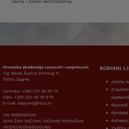
nama i našim aktivnostima.
Hrvatska akademija znanosti i umjetnosti
KORISNI L
Trg Nikole Šubića Zrinskog 11
10000 Zagreb
Javna n
Znanstv
Centrala: +385 (0)1 48 95 111
sastavn
Faks: +385 (0)1 48 19 979
E-mail: kabpred@hazu.hr
Razredi
Kontakt
OIB 61989185242
Adresar
IBAN ŽIRO RAČUNA: DRŽAVNI PRORAČUN
HR1210010051863000160
Zaštita