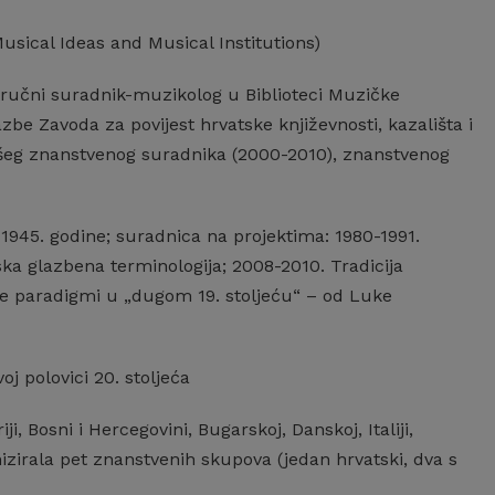
sical Ideas and Musical Institutions)
stručni suradnik-muzikolog u Biblioteci Muzičke
be Zavoda za povijest hrvatske književnosti, kazališta i
šeg znanstvenog suradnika (2000-2010), znanstvenog
 1945. godine; suradnica na projektima: 1980-1991.
ska glazbena terminologija; 2008-2010. Tradicija
e paradigmi u „dugom 19. stoljeću“ – od Luke
voj polovici 20. stoljeća
 Bosni i Hercegovini, Bugarskoj, Danskoj, Italiji,
zirala pet znanstvenih skupova (jedan hrvatski, dva s