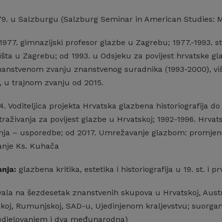
9. u Salzburgu (Salzburg Seminar in American Studies: Mu
977. gimnazijski profesor glazbe u Zagrebu; 1977.-1993. 
šta u Zagrebu; od 1993. u Odsjeku za povijest hrvatske glaz
anstvenom zvanju znanstvenog suradnika (1993-2000), vi
, u trajnom zvanju od 2015.
. Voditeljica projekta Hrvatska glazbena historiografija do
aživanja za povijest glazbe u Hrvatskoj; 1992-1996. Hrvat
anja – usporedbe; od 2017. Umrežavanje glazbom: promjen
anje Ks. Kuhača
anja:
glazbena kritika, estetika i historiografija u 19. st. i pr
ala na šezdesetak znanstvenih skupova u Hrvatskoj, Austriji,
koj, Rumunjskoj, SAD-u, Ujedinjenom kraljevstvu; suorgani
djelovanjem i dva međunarodna)