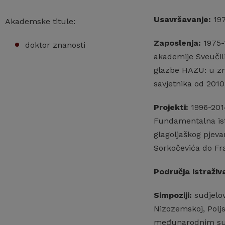
Usavršavanje:
197
Akademske titule:
Zaposlenja:
1975-1
doktor znanosti
akademije Sveučili
glazbe HAZU: u zn
savjetnika od 2010
Projekti:
1996-2014
Fundamentalna istr
glagoljaškog pjev
Sorkočevića do Fr
Područja istraživ
Simpoziji:
sudjelov
Nizozemskoj, Poljs
međunarodnim su