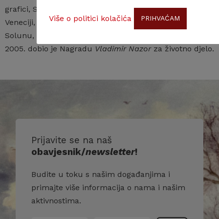
grafici, Salona u Rijeci, a u inozemstvu u Aleksandriji,
Više o politici kolačića
PRIHVAĆAM
Veneciji, Budimpešti, Tokiju, Wiesbadenu, Rimu, Ateni,
Solunu, Caracasu i St. Poeltenu te na Kubi. Godine
2005. dobio je Nagradu
Vladimir Nazor
za životno djelo.
Prijavite se na naš
obavjesnik/
newsletter
!
Budite u toku s našim događanjima i
primajte više informacija o nama i našim
aktivnostima.