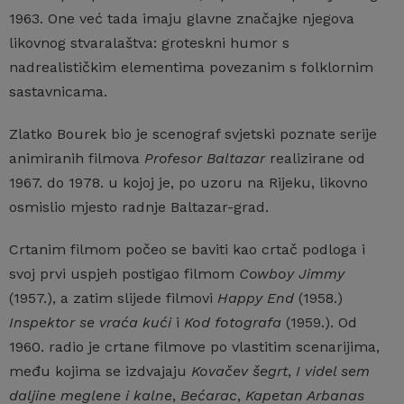
1963. One već tada imaju glavne značajke njegova
likovnog stvaralaštva: groteskni humor s
nadrealističkim elementima povezanim s folklornim
sastavnicama.
Zlatko Bourek bio je scenograf svjetski poznate serije
animiranih filmova
Profesor Baltazar
realizirane od
1967. do 1978. u kojoj je, po uzoru na Rijeku, likovno
osmislio mjesto radnje Baltazar-grad.
Crtanim filmom počeo se baviti kao crtač podloga i
svoj prvi uspjeh postigao filmom
Cowboy Jimmy
(1957.), a zatim slijede filmovi
Happy End
(1958.)
Inspektor se vraća kući
i
Kod fotografa
(1959.). Od
1960. radio je crtane filmove po vlastitim scenarijima,
među kojima se izdvajaju
Kovačev šegrt
,
I videl sem
daljine meglene i kalne
,
Bećarac
,
Kapetan Arbanas