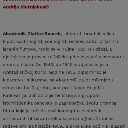
Andrija Mutnjaković
Akademik Zlatko Bourek
, istaknuti hrvatski slikar,
kipar, kostimograf, scenograf, režiser, autor crtanih i
igranih filmova, rodio se 4. rujna 1929. u Požegi, a
djetinjstvo je proveo u Osijeku gdje je završio osnovnu i
srednju školu. Od 1943. do 1945. sudjelovao je u
Antifašističkoj borbi. Godine 1955. diplomirao je
kiparstvo i slikarstvo na Akademiji za primijenjenu
umjetnost u Zagrebu, kod prof. Koste Angelija
Radovanija. Još za vrijeme studija s grupom
istomišljenika osnovao je Zagrebačku školu crtanog
filma koja je unijela novi koncept u nastanak
animiranih filmova i stekla svjetski ugled. Grafičke
radove prvi put izlaže 1959., a prve slike počinje izlagati