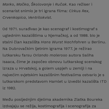
Marko
,
Mačka
,
Školovanje
i
Ručak
. Kao režiser i
scenarist snimio je tri igrana filma:
Cirkus Rex
,
Crvenkapica
,
Ventrilokvist
.
Od 1971. surađivao je kao scenograf i kostimograf s
uglednim kazalištima u Njemačkoj, a od 1988. bio je
stalni član kazališta
Hans Wurst Nachfahren
u Berlinu.
Na Dubrovačkim ljetnim igrama 1977. je režirao
lutkarsku farsu
Orlando maleroso
autora Saliha
Isaaca, čime je započeo obnovu lutkarskog scenskog
izraza u Hrvatskoj, a golem uspjeh u zemlji i na
najvećim svjetskim kazališnim festivalima ostvario je s
lutkarskom predstavom Hamlet u izvedbi kazališta ITD
iz 1982.
Među posljednjim djelima akademika Zlatka Boureka
izdvajaju se režija, kostimografija i scenografija za