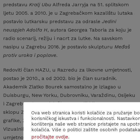
predstavu
Kralj Ubu
Alfreda Jarryja na 51. splitskom
ljetu 2005. a 2010. je u Zagrebačkom kazalištu lutaka
postavio lutkarsku predstavu za odrasle
Jedini
neuspjeh Adolfa H
, autora Georgea Taboria za koju je
radio scenarij, režiju i nacrt za lutke. Na savskom
nasipu u Zagrebu 2016. je postavio skulpturu
Međaš
protiv uroka i poplave
.
Redoviti član HAZU, u Razredu za likovne umjetnosti,
postao je 2010., a od 2002. bio je član suradnik.
Akademik Zlatko Bourek samostalno je izlagao u
Duisburgu, New Yorku, Dubrovniku, Varaždinu, Osijeku
i Zagrebu. Skupne izložbe u zemlji bile su mu u
sklopu Zagrebačkog trijenala, Izložbe jugoslavenske
Ova web stranica koristi kolačiće za pružanje bo
korisničkog iskustva i funkcionalnosti. Nastavko
grafike, Zagrebačke izložbe jugoslavenskog crteža,
korištenja naše web stranice pristajete na upot
Vizualnih komunikacija, Nadrealizma i hrvatske likovne
kolačića. Više o politici zaštite osobnih podataka
pročitajte ovdje
.
umjetnosti, Erotike u hrvatskom slikarstvu, crtežu i