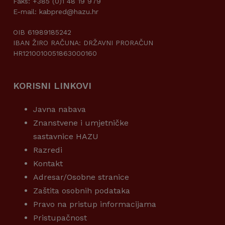
Faks: +385 (0)1 48 19 979
E-mail: kabpred@hazu.hr
OIB 61989185242
IBAN ŽIRO RAČUNA: DRŽAVNI PRORAČUN
HR1210010051863000160
KORISNI LINKOVI
Javna nabava
Znanstvene i umjetničke
sastavnice HAZU
Razredi
Kontakt
Adresar/Osobne stranice
Zaštita osobnih podataka
Pravo na pristup informacijama
Pristupačnost