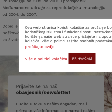
imunologiju od 1999. do 2001. i predsjednik
Međunarodne udruge za reprodukcijsku imunologiju
od 2004. do 2007.
Dobio je nagradu za znanstveni doprinos
Ruđer
Ova web stranica koristi kolačiće za pružanje bo
korisničkog iskustva i funkcionalnosti. Nastavko
Bošković
1985., a 2003. i Državnu nagradu za znanost
korištenja naše web stranice pristajete na upot
za životno djelo.
kolačića. Više o politici zaštite osobnih podataka
pročitajte ovdje
.
Više o politici kolačića
PRIHVAĆAM
Prijavite se na naš
obavjesnik/
newsletter
!
Budite u toku s našim događanjima i
primajte više informacija o nama i našim