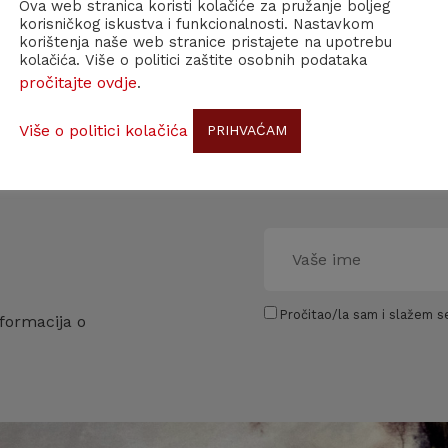
Ova web stranica koristi kolačiće za pružanje boljeg
korisničkog iskustva i funkcionalnosti. Nastavkom
korištenja naše web stranice pristajete na upotrebu
kolačića. Više o politici zaštite osobnih podataka
pročitajte ovdje
.
Više o politici kolačića
PRIHVAĆAM
Pročitao/la sam i slažem se
formacija o