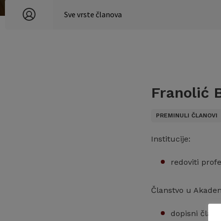
Franolić 
PREMINULI ČLANOVI
Institucije:
redoviti prof
Članstvo u Akadem
dopisni član 