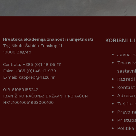
Hrvatska akademija znanosti i umjetnosti
KORISNI L
Trg Nikole Šubića Zrinskog 11
10000 Zagreb
Javna n
Znanstv
Centrala: +385 (0)1 48 95 111
sastavn
Faks: +385 (0)1 48 19 979
E-mail: kabpred@hazu.hr
Razredi
Kontakt
OIB 61989185242
Adresar
IBAN ŽIRO RAČUNA: DRŽAVNI PRORAČUN
HR1210010051863000160
Zaštita
Pravo n
Pristup
Politika