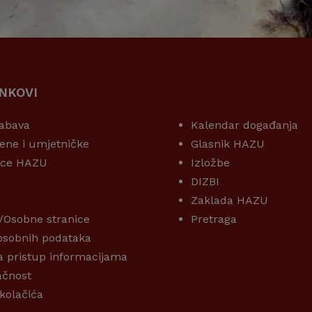
INKOVI
KORISNI LINKOVI
abava
Kalendar događanja
ene i umjetničke
Glasnik HAZU
ice HAZU
Izložbe
DIZBI
Zaklada HAZU
/Osobne stranice
Pretraga
 osobnih podataka
a pristup informacijama
ačnost
 kolačića