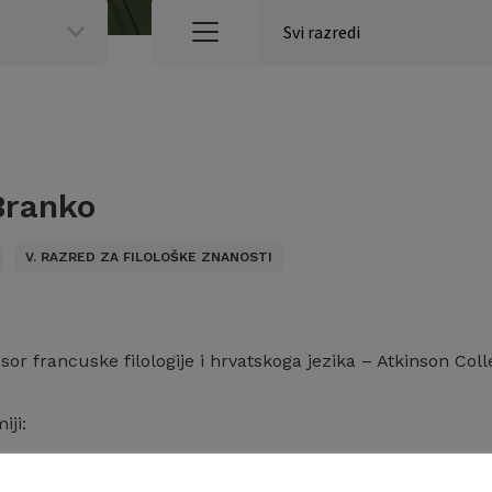
Branko
V. RAZRED ZA FILOLOŠKE ZNANOSTI
esor francuske filologije i hrvatskoga jezika – Atkinson Col
iji:
– Razred za filološke znanosti (12.05.1994. – 11.01.2011)