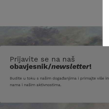
Prijavite se na naš
obavjesnik/
newsletter
!
Budite u toku s našim događanjima i primajte više in
nama i našim aktivnostima.