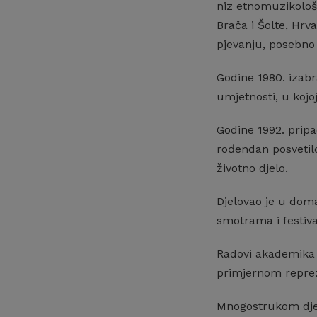
niz etnomuzikološk
Brača i Šolte, Hrv
pjevanju, posebno 
Godine 1980. izabr
umjetnosti, u kojo
Godine 1992. prip
rođendan posvetilo
životno djelo.
Djelovao je u dom
smotrama i festiva
Radovi akademika J
primjernom reprez
Mnogostrukom djel