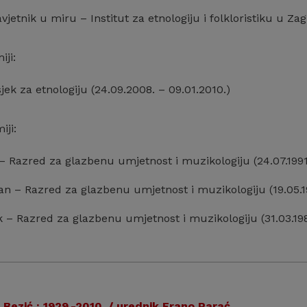
vjetnik u miru – Institut za etnologiju i folkloristiku u Za
ji:
sjek za etnologiju (24.09.2008. – 09.01.2010.)
iji:
 – Razred za glazbenu umjetnost i muzikologiju (24.07.1991
an – Razred za glazbenu umjetnost i muzikologiju (19.05.19
 – Razred za glazbenu umjetnost i muzikologiju (31.03.1980
Bezić : 1929.-2010. / urednik Frano Parać