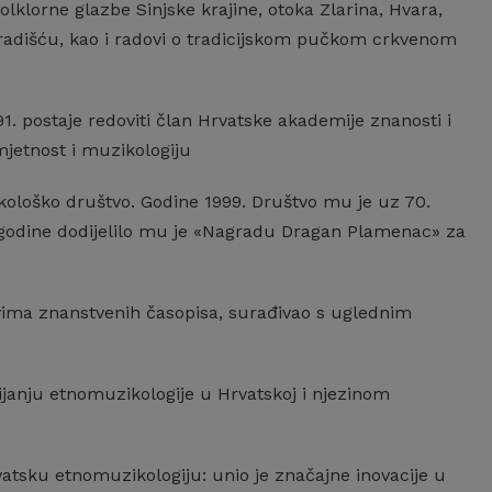
klorne glazbe Sinjske krajine, otoka Zlarina, Hvara,
Gradišću, kao i radovi o tradicijskom pučkom crkvenom
1. postaje redoviti član Hrvatske akademije znanosti i
mjetnost i muzikologiju
kološko društvo. Godine 1999. Društvo mu je uz 70.
8. godine dodijelilo mu je «Nagradu Dragan Plamenac» za
ima znanstvenih časopisa, surađivao s uglednim
ijanju etnomuzikologije u Hrvatskoj i njezinom
tsku etnomuzikologiju: unio je značajne inovacije u