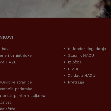
INKOVI
KORISNI LINKOVI
abava
Kalendar događanja
ene i umjetničke
Glasnik HAZU
ice HAZU
Izložbe
DIZBI
Zaklada HAZU
/Osobne stranice
Pretraga
 osobnih podataka
a pristup informacijama
ačnost
 kolačića