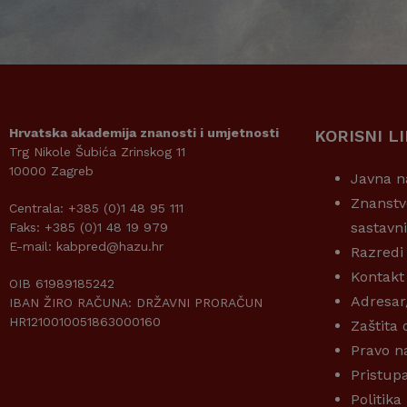
Hrvatska akademija znanosti i umjetnosti
KORISNI L
Trg Nikole Šubića Zrinskog 11
10000 Zagreb
Javna n
Znanstv
Centrala: +385 (0)1 48 95 111
sastavn
Faks: +385 (0)1 48 19 979
E-mail: kabpred@hazu.hr
Razredi
Kontakt
OIB 61989185242
Adresar
IBAN ŽIRO RAČUNA: DRŽAVNI PRORAČUN
HR1210010051863000160
Zaštita
Pravo n
Pristup
Politika