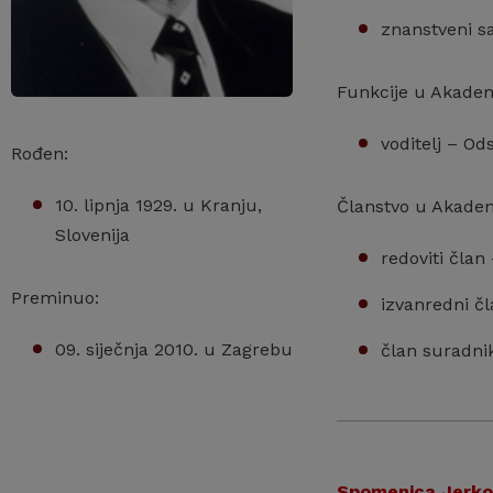
znanstveni sa
Funkcije u Akademi
voditelj – Od
Rođen:
10. lipnja 1929. u Kranju,
Članstvo u Akadem
Slovenija
redoviti član
Preminuo:
izvanredni čl
09. siječnja 2010. u Zagrebu
član suradnik
Spomenica Jerko 