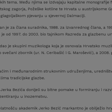
ih tema. Među njima se izdvajaju kapitalne monografije fol
atskog zagorja, Požeške kotline te Hrvata u austrijskome 
glagoljaškom pjevanju u sjevernoj Dalmaciji.
an je za člana suradnika, 1988. za izvanrednog člana, a 199
j je od 1997. do 2003. bio tajnikom Razreda za glazbenu u
adao je skupini muzikologa koja je osnovala Hrvatsko muzi
 svečani zbornik (ur. N. Ceribašić i G. Marošević), a 200
aćim i međunarodnim strukovnim udruženjima, uredništv
lima tradicijske glazbe.
erka Bezića donijeli su bitne pomake u formiranju i razv
entiranju u inozemstvu.
atnošću akademik Jerko Bezić markantno je obilježio hrva