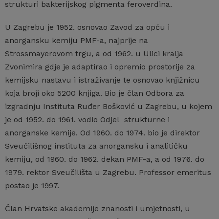
strukturi bakterijskog pigmenta feroverdina.
U Zagrebu je 1952. osnovao Zavod za opću i
anorgansku kemiju PMF-a, najprije na
Strossmayerovom trgu, a od 1962. u Ulici kralja
Zvonimira gdje je adaptirao i opremio prostorije za
kemijsku nastavu i istraživanje te osnovao knjižnicu
koja broji oko 5200 knjiga. Bio je član Odbora za
izgradnju Instituta Ruđer Bošković u Zagrebu, u kojem
je od 1952. do 1961. vodio Odjel strukturne i
anorganske kemije. Od 1960. do 1974. bio je direktor
Sveučilišnog instituta za anorgansku i analitičku
kemiju, od 1960. do 1962. dekan PMF-a, a od 1976. do
1979. rektor Sveučilišta u Zagrebu. Professor emeritus
postao je 1997.
Član Hrvatske akademije znanosti i umjetnosti, u