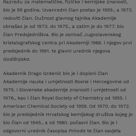
Razredu za matematičke, fizičke i kemijske znanosti,
bio je 59 godina. Izvanredni član postao je 1959., a 1973.
redoviti član. Dužnost glavnog tajnika Akademije
obnašao je od 1973. do 1975., a zatim je do 1977. bio
član Predsjedništva. Bio je osnivač Jugoslavenskog
kristalografskog centra pri Akademiji 1966. i njegov prvi
predsjednik do 1991. te glavni urednik njegova
Godišnjaka
.
Akademik Drago Grdenić bio je i dopisni član
Akademije nauka i umjetnosti Bosne i Hercegovine od
1975. i Slovenske akademije znanosti i umjetnosti od
1976., kao i član Royal Society of Chemistry od 1955. i
American Chemical Society od 1959. Od 1970. do 1972.
bio je predsjednik Hrvatskog kemijskog društva kojeg je
bio član od 1945., a od 1980. počasni član. Bio je i
odgovorni urednik časopisa
Priroda
te član savjeta