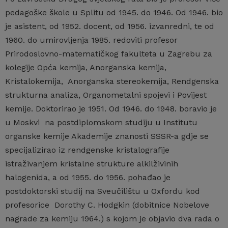
pedagoške škole u Splitu od 1945. do 1946. Od 1946. bio
je asistent, od 1952. docent, od 1956. izvanredni, te od
1960. do umirovljenja 1985. redoviti profesor
Prirodoslovno-matematičkog fakulteta u Zagrebu za
kolegije Opća kemija, Anorganska kemija,
Kristalokemija, Anorganska stereokemija, Rendgenska
strukturna analiza, Organometalni spojevi i Povijest
kemije. Doktorirao je 1951. Od 1946. do 1948. boravio je
u Moskvi na postdiplomskom studiju u Institutu
organske kemije Akademije znanosti SSSR-a gdje se
specijalizirao iz rendgenske kristalografije
istraživanjem kristalne strukture alkilživinih
halogenida, a od 1955. do 1956. pohađao je
postdoktorski studij na Sveučilištu u Oxfordu kod
profesorice Dorothy C. Hodgkin (dobitnice Nobelove
nagrade za kemiju 1964.) s kojom je objavio dva rada o