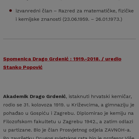
izvanredni član – Razred za matematičke, fizičke
i kemijske znanosti (23.06.1959. – 26.01.1973.)
Spomenica Drago Grdenić : 1919.-2018. / uredio
Stanko Popović
Akademik Drago Grdenić
, istaknuti hrvatski kemičar,
rodio se 31. kolovoza 1919. u Križevcima, a gimnaziju je
pohađao u Gospiću i Zagrebu. Diplomirao je kemiju na
Filozofskom fakultetu u Zagrebu 1942., a zatim odlazi
u partizane. Bio je član Prosvjetnog odjela ZAVNOH-a.
Po završetku Drugog svjetskog rata bio je profesor Više