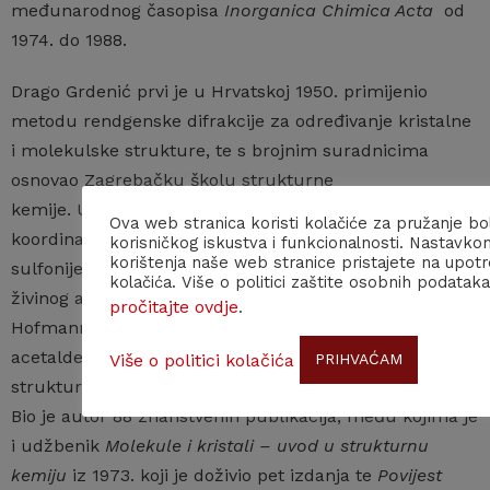
međunarodnog časopisa
Inorganica Chimica Acta
od
1974. do 1988.
Drago Grdenić prvi je u Hrvatskoj 1950. primijenio
metodu rendgenske difrakcije za određivanje kristalne
i molekulske strukture, te s brojnim suradnicima
osnovao Zagrebačku školu strukturne
kemije. Ustanovio je kvadratnu antiprizmu za
Ova web stranica koristi kolačiće za pružanje bo
koordinaciju teorija, otkrio alkilživine oksonijeve i
korisničkog iskustva i funkcionalnosti. Nastavko
korištenja naše web stranice pristajete na upot
sulfonijeve spojeve, postavio pravila o koordinaciji
kolačića. Više o politici zaštite osobnih podataka
živinog atoma u kristalima živinih spojeva, definirao
pročitajte ovdje
.
Hofmannovu bazu i ustanovio permerkurirani metan,
acetaldehid i octenu kiselinu i odredio kristalnu
Više o politici kolačića
PRIHVAĆAM
strukturu niza živinih kompleksnih i organskih spojeva.
Bio je autor 88 znanstvenih publikacija, među kojima je
i udžbenik
Molekule i kristali – uvod u strukturnu
kemiju
iz 1973. koji je doživio pet izdanja te
Povijest