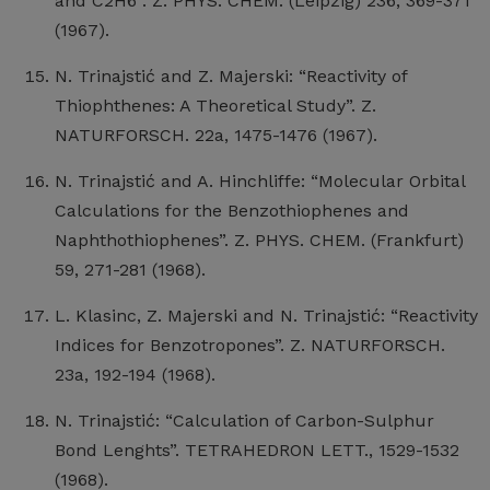
and C2H6”. Z. PHYS. CHEM. (Leipzig) 236, 369-371
(1967).
N. Trinajstić and Z. Majerski: “Reactivity of
Thiophthenes: A Theoretical Study”. Z.
NATURFORSCH. 22a, 1475-1476 (1967).
N. Trinajstić and A. Hinchliffe: “Molecular Orbital
Calculations for the Benzothiophenes and
Naphthothiophenes”. Z. PHYS. CHEM. (Frankfurt)
59, 271-281 (1968).
L. Klasinc, Z. Majerski and N. Trinajstić: “Reactivity
Indices for Benzotropones”. Z. NATURFORSCH.
23a, 192-194 (1968).
N. Trinajstić: “Calculation of Carbon-Sulphur
Bond Lenghts”. TETRAHEDRON LETT., 1529-1532
(1968).