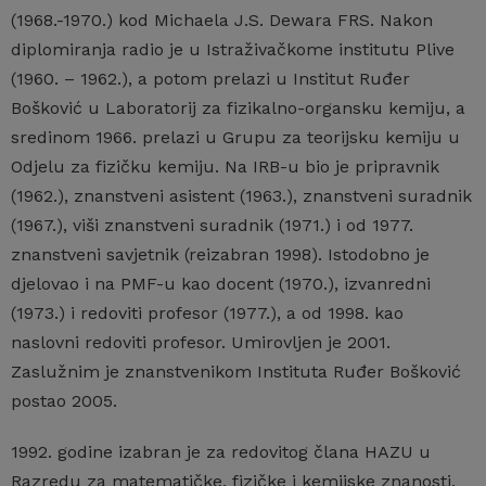
(1968.-1970.) kod Michaela J.S. Dewara FRS. Nakon
diplomiranja radio je u Istraživačkome institutu Plive
(1960. – 1962.), a potom prelazi u Institut Ruđer
Bošković u Laboratorij za fizikalno-organsku kemiju, a
sredinom 1966. prelazi u Grupu za teorijsku kemiju u
Odjelu za fizičku kemiju. Na IRB-u bio je pripravnik
(1962.), znanstveni asistent (1963.), znanstveni suradnik
(1967.), viši znanstveni suradnik (1971.) i od 1977.
znanstveni savjetnik (reizabran 1998). Istodobno je
djelovao i na PMF-u kao docent (1970.), izvanredni
(1973.) i redoviti profesor (1977.), a od 1998. kao
naslovni redoviti profesor. Umirovljen je 2001.
Zaslužnim je znanstvenikom Instituta Ruđer Bošković
postao 2005.
1992. godine izabran je za redovitog člana HAZU u
Razredu za matematičke, fizičke i kemijske znanosti.