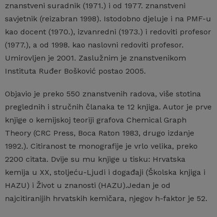
znanstveni suradnik (1971.) i od 1977. znanstveni
savjetnik (reizabran 1998). Istodobno djeluje i na PMF-u
kao docent (1970.), izvanredni (1973.) i redoviti profesor
(1977.), a od 1998. kao naslovni redoviti profesor.
Umirovljen je 2001. Zaslužnim je znanstvenikom
Instituta Ruđer Bošković postao 2005.
Objavio je preko 550 znanstvenih radova, više stotina
preglednih i stručnih članaka te 12 knjiga. Autor je prve
knjige o kemijskoj teoriji grafova Chemical Graph
Theory (CRC Press, Boca Raton 1983, drugo izdanje
1992.). Citiranost te monografije je vrlo velika, preko
2200 citata. Dvije su mu knjige u tisku: Hrvatska
kemija u XX, stoljeću-Ljudi i događaji (Školska knjiga i
HAZU) i Život u znanosti (HAZU).Jedan je od
najcitiranijih hrvatskih kemičara, njegov h-faktor je 52.