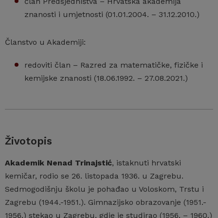
član Predsjedništva – Hrvatska akademija
znanosti i umjetnosti (01.01.2004. – 31.12.2010.)
Članstvo u Akademiji:
redoviti član – Razred za matematičke, fizičke i
kemijske znanosti (18.06.1992. – 27.08.2021.)
Životopis
Akademik Nenad Trinajstić
, istaknuti hrvatski
kemičar, rodio se 26. listopada 1936. u Zagrebu.
Sedmogodišnju školu je pohađao u Voloskom, Trstu i
Zagrebu (1944.-1951.). Gimnazijsko obrazovanje (1951.-
1956.) stekao u Zagrebu, gdje je studirao (1956. – 1960.)