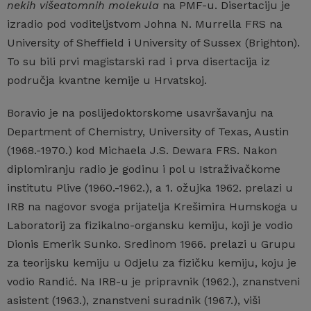
nekih višeatomnih molekula
na PMF-u. Disertaciju je
izradio pod voditeljstvom Johna N. Murrella FRS na
University of Sheffield i University of Sussex (Brighton).
To su bili prvi magistarski rad i prva disertacija iz
područja kvantne kemije u Hrvatskoj.
Boravio je na poslijedoktorskome usavršavanju na
Department of Chemistry, University of Texas, Austin
(1968.-1970.) kod Michaela J.S. Dewara FRS. Nakon
diplomiranju radio je godinu i pol u Istraživačkome
institutu Plive (1960.-1962.), a 1. ožujka 1962. prelazi u
IRB na nagovor svoga prijatelja Krešimira Humskoga u
Laboratorij za fizikalno-organsku kemiju, koji je vodio
Dionis Emerik Sunko. Sredinom 1966. prelazi u Grupu
za teorijsku kemiju u Odjelu za fizičku kemiju, koju je
vodio Randić. Na IRB-u je pripravnik (1962.), znanstveni
asistent (1963.), znanstveni suradnik (1967.), viši