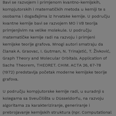
Bavi se razvojem i primjenom kvantno-kemijskih,
kompjutorskih i matematičkih metoda u kemiji te s
osobama i događajima iz hrvatske kemije. U području
kvantne kemije bavi se razvojem MO i VB teorija
primjenjivim na velike molekule. U području
matematičke kemije radi na razvoju i primjeni
kemijske teorije grafova. Mnogi autori smatraju da
članak A. Graovac, I. Gutman, N. Trinajstić, T. Živković,
Graph Theory and Molecular Orbitals. Application of
Sachs Theorem, THEORET. CHIM. ACTA 26, 67-78
(1972) predstavlja početak moderne kemijske teorije
grafova.
U području kompjutorske kemije radi, u suradnji s
kolegama sa Sveučilišta u Düsseldorfu, na razvoju
algoritama za karakteriziranje, generiranje i
prebrojavanje kemijskih struktura (npr. Computational