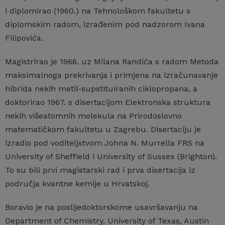
i diplomirao (1960.) na Tehnološkom fakultetu s
diplomskim radom, izrađenim pod nadzorom Ivana
Filipovića.
Magistrirao je 1966. uz Milana Randića s radom Metoda
maksimalnoga prekrivanja i primjena na izračunavanje
hibrida nekih metil-supstituiranih ciklopropana, a
doktorirao 1967. s disertacijom Elektronska struktura
nekih višeatomnih molekula na Prirodoslovno
matematičkom fakultetu u Zagrebu. Disertaciju je
izradio pod voditeljstvom Johna N. Murrella FRS na
University of Sheffield i University of Sussex (Brighton).
To su bili prvi magistarski rad i prva disertacija iz
područja kvantne kemije u Hrvatskoj.
Boravio je na poslijedoktorskome usavršavanju na
Department of Chemistry, University of Texas, Austin