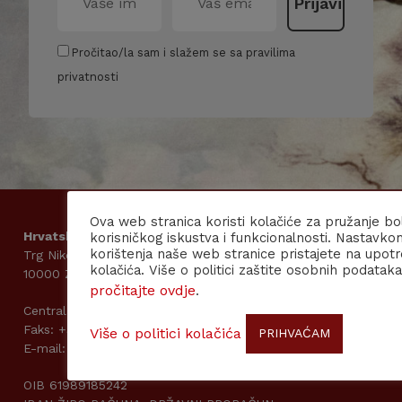
Pročitao/la sam i slažem se sa pravilima
privatnosti
Ova web stranica koristi kolačiće za pružanje bo
Hrvatska akademija znanosti i umjetnosti
korisničkog iskustva i funkcionalnosti. Nastavko
korištenja naše web stranice pristajete na upot
Trg Nikole Šubića Zrinskog 11
kolačića. Više o politici zaštite osobnih podataka
10000 Zagreb
pročitajte ovdje
.
Centrala: +385 (0)1 48 95 111
Faks: +385 (0)1 48 19 979
Više o politici kolačića
PRIHVAĆAM
E-mail: kabpred@hazu.hr
OIB 61989185242