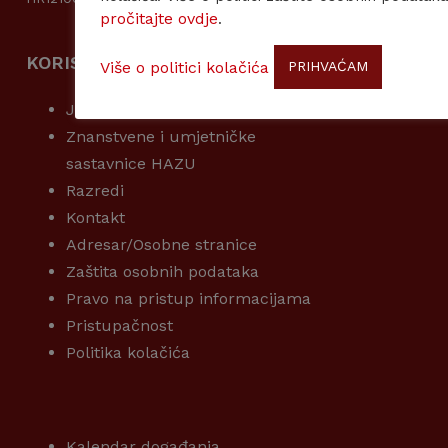
pročitajte ovdje
.
KORISNI LINKOVI
Više o politici kolačića
PRIHVAĆAM
Javna nabava
Znanstvene i umjetničke
sastavnice HAZU
Razredi
Kontakt
Adresar/Osobne stranice
Zaštita osobnih podataka
Pravo na pristup informacijama
Pristupačnost
Politika kolačića
KORISNI LINKOVI
Kalendar događanja