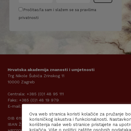
Pročitao/la sam i slažem se sa pravilima
privatnosti
Hrvatska akademija znanosti i umjetnosti
Trg Nikole Šubića Zrinskog 11
10000 Zagreb
Centrala: +385 (0)1 48 95 111
Faks: +385 (0)1 48 19 979
E-mail: kabpred@hazu.hr
Ova web stranica koristi kolačiće za pružanje bo
OIB 61989185242
korisničkog iskustva i funkcionalnosti. Nastavko
IBAN ŽIRO RAČUNA: DRŽAVNI PRORAČUN
korištenja naše web stranice pristajete na upot
kolačića. Više o politici zaštite osobnih podataka
HR1210010051863000160