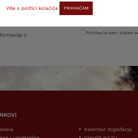
Više o politici kolačića
PRIHVAĆAM
Pročitao/la sam i slažem se
formacija o
INKOVI
KORISNI LINKOVI
abava
Kalendar događanja
ene i umjetničke
Glasnik HAZU