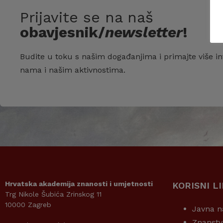
Prijavite se na naš
obavjesnik/
newsletter
!
Budite u toku s našim događanjima i primajte više in
nama i našim aktivnostima.
Hrvatska akademija znanosti i umjetnosti
KORISNI L
Trg Nikole Šubića Zrinskog 11
10000 Zagreb
Javna n
Znanstv