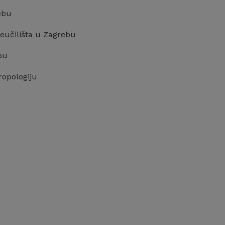
rebu
veučilišta u Zagrebu
ebu
ropologiju