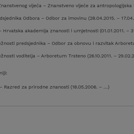
nanstvenog vijeća – Znanstveno vijeće za antropologijska i
dsjednika Odbora – Odbor za imovinu (28.04.2015. – 17.04.
 – Hrvatska akademija znanosti i umjetnosti (01.01.2011. – 31
žnosti predsjednika – Odbor za obnovu i razvitak Arboretu
žnosti voditelja – Arboretum Trsteno (26.10.2011. – 29.02.2
iji:
 – Razred za prirodne znanosti (18.05.2006. – …)