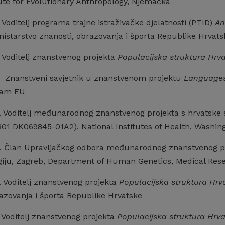
tute for Evolutionary Anthropology, Njemačka
 Voditelj programa trajne istraživačke djelatnosti (PTID)
An
nistarstvo znanosti, obrazovanja i športa Republike Hrvats
 Voditelj znanstvenog projekta
Populacijska struktura Hrv
. Znanstveni savjetnik u znanstvenom projektu
Languages
ram EU
. Voditelj međunarodnog znanstvenog projekta s hrvatske
01 DK069845-01A2), National Institutes of Health, Washing
. Član Upravljačkog odbora međunarodnog znanstvenog p
iju, Zagreb, Department of Human Genetics, Medical Resear
. Voditelj znanstvenog projekta
Populacijska struktura Hrv
razovanja i športa Republike Hrvatske
 Voditelj znanstvenog projekta
Populacijska struktura Hrva