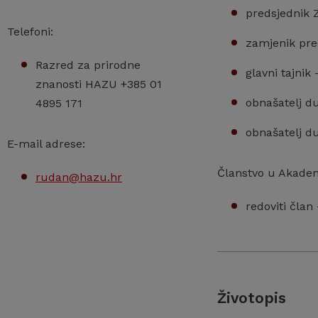
predsjednik Z
Telefoni:
zamjenik pre
Razred za prirodne
glavni tajnik
znanosti HAZU +385 01
obnašatelj du
4895 171
obnašatelj du
E-mail adrese:
Članstvo u Akadem
rudan@hazu.hr
redoviti član
Životopis