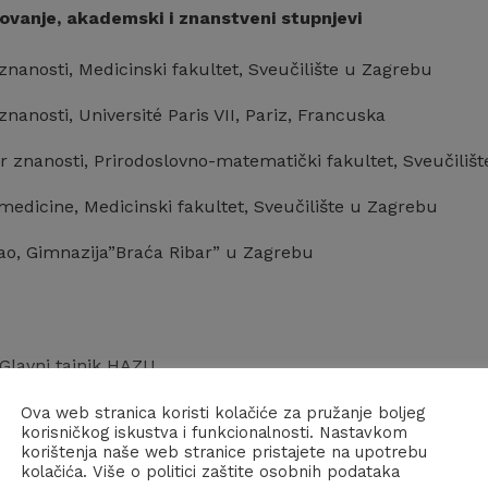
ovanje, akademski i znanstveni stupnjevi
znanosti, Medicinski fakultet, Sveučilište u Zagrebu
znanosti, Université Paris VII, Pariz, Francuska
r znanosti, Prirodoslovno-matematički fakultet, Sveučiliš
medicine, Medicinski fakultet, Sveučilište u Zagrebu
rao, Gimnazija”Braća Ribar” u Zagrebu
 Glavni tajnik HAZU
 Ravnatelj, Institut za antropologiju, Zagreb
Ova web stranica koristi kolačiće za pružanje boljeg
korisničkog iskustva i funkcionalnosti. Nastavkom
korištenja naše web stranice pristajete na upotrebu
V.d. ravnatelja, Institut za antropologiju, Zagreb
kolačića. Više o politici zaštite osobnih podataka