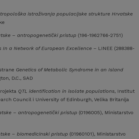
tropološka istraživanja populacijske strukture Hrvatske
ke
atske – antropogenetički pristup
(196-1962766-2751)
 In a Network of European Excellence
– LINEE (288388-
 strane
Genetics of Metabolic Syndrome in an Island
ton, D.C., SAD
rojekta
QTL identification in isolate populations
, Institut
ch Council i University of Edinburgh, Velika Britanija
atske – antropogenetički pristup
(0196005), Ministarstvo
tske – biomedicinski pristup
(01960101), Ministarstvo