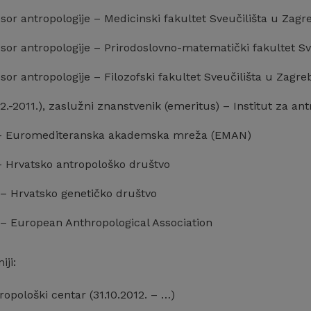
esor antropologije – Medicinski fakultet Sveučilišta u Zag
esor antropologije – Prirodoslovno-matematički fakultet S
esor antropologije – Filozofski fakultet Sveučilišta u Zagr
92.-2011.), zaslužni znanstvenik (emeritus) – Institut za ant
 – Euromediteranska akademska mreža (EMAN)
– Hrvatsko antropološko društvo
 – Hrvatsko genetičko društvo
 – European Anthropological Association
ji:
tropološki centar (31.10.2012. – …)