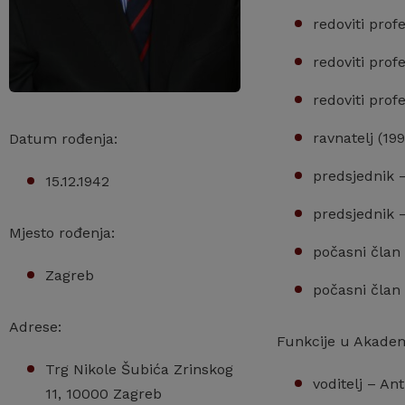
redoviti prof
redoviti prof
redoviti prof
ravnatelj (19
Datum rođenja:
predsjednik
15.12.1942
predsjednik 
Mjesto rođenja:
počasni član
Zagreb
počasni član
Adrese:
Funkcije u Akademi
Trg Nikole Šubića Zrinskog
voditelj – An
11, 10000 Zagreb