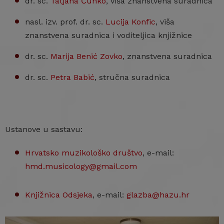
dr. sc.
Tatjana Čunko
, viša znanstvena suradnica
nasl. izv. prof. dr. sc.
Lucija Konfic
, viša
znanstvena suradnica i voditeljica knjižnice
dr. sc.
Marija Benić Zovko
, znanstvena suradnica
dr. sc.
Petra Babić
, stručna suradnica
Ustanove u sastavu:
Hrvatsko muzikološko društvo
, e-mail:
hmd.musicology@gmail.com
Knjižnica Odsjeka
, e-mail:
glazba@hazu.hr