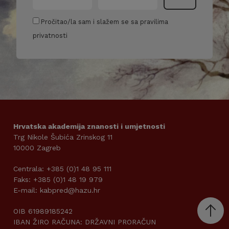
Pročitao/la sam i slažem se sa pravilima
privatnosti
Hrvatska akademija znanosti i umjetnosti
Trg Nikole Šubića Zrinskog 11
10000 Zagreb
Centrala: +385 (0)1 48 95 111
Faks: +385 (0)1 48 19 979
E-mail: kabpred@hazu.hr
OIB 61989185242
IBAN ŽIRO RAČUNA: DRŽAVNI PRORAČUN