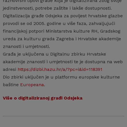
raznovrsni tipovi građe koja je digitalizirana zbog svoje
jedinstvenosti, potrebe zaštite i lakše dostupnosti.
Digitalizacija građe Odsjeka za povijest hrvatske glazbe
provodi se od 2005. godine u više faza, zahvaljujući
financijskoj potpori Ministarstva kulture RH, Gradskog
ureda za kulturu grada Zagreba i Hrvatske akademije
znanosti i umjetnosti.
Građa je uključena u Digitalnu zbirku Hrvatske
akademije znanosti i umjetnosti te je dostupna na web
adresi
https://dizbi.hazu.hr/a/?pc=i&id=118391
Dio zbirki uključen je u platformu europske kulturne
baštine
Europeana
.
Više o digitaliziranoj građi Odsjeka