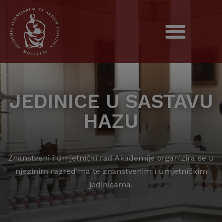
JEDINICE U SASTAVU
HAZU
Znanstveni i umjetnički rad Akademije organizira se u
njezinim razredima te znanstvenim i umjetničkim
jedinicama.