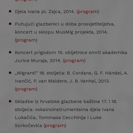
Djela Ivana pl. Zajca, 2014. (
program
)
Putujući glazbenici u doba prosvjetiteljstva,
koncert u sklopu MusMig projekta, 2014.
(
program
)
Koncert prigodom 15. obljetnice smrti akademika
Jurice Muraja, 2014. (
program
)
„Migranti“ 18. stoljeća: B. Cordans, G. F. Händel, A.
Ivančić, P. van Maldere, J. B. Vanhal, 2013.
(
program
)
Skladbe iz hrvatske glazbene baštine 17. i 18.
stoljeća: vokalnoinstrumentalna djela Ivana
Lukačića, Tommasa Cecchinija i Luke
Sorkočevića (
program
)