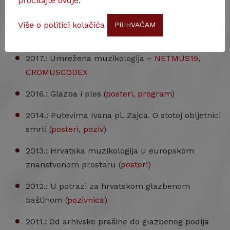
pročitajte ovdje
.
doma.
Više o politici kolačića
PRIHVAĆAM
2018.: Boris Papandopulo u HAZU (
posteri
)
2017.: Umrežena muzikologija –
NETMUS19
,
CROMUSCODEX
2016.: Glazba i ples (
posteri
,
program
)
2014.: Putevima Ivana pl. Zajca. O stotoj obljetnici
smrti (
posteri
,
poziv
)
2013.: Hrvatska muzikologija u europskom
znanstvenom prostoru (
posteri
)
2012.: U potrazi za hrvatskom glazbenom
baštinom (
pozivnica
)
2011.: Od arhivske prašine do glazbenog podija