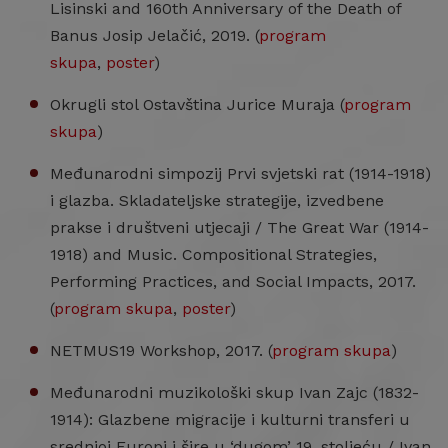
Lisinski and 160th Anniversary of the Death of
Banus Josip Jelačić, 2019. (
program
skupa
,
poster
)
Okrugli stol Ostavština Jurice Muraja (
program
skupa
)
Međunarodni simpozij Prvi svjetski rat (1914-1918)
i glazba. Skladateljske strategije, izvedbene
prakse i društveni utjecaji / The Great War (1914-
1918) and Music. Compositional Strategies,
Performing Practices, and Social Impacts, 2017.
(
program skupa
,
poster
)
NETMUS19 Workshop, 2017. (
program skupa
)
Međunarodni muzikološki skup Ivan Zajc (1832-
1914): Glazbene migracije i kulturni transferi u
srednjoj Europi i šire u ‘dugom’ 19. stoljeću / Ivan