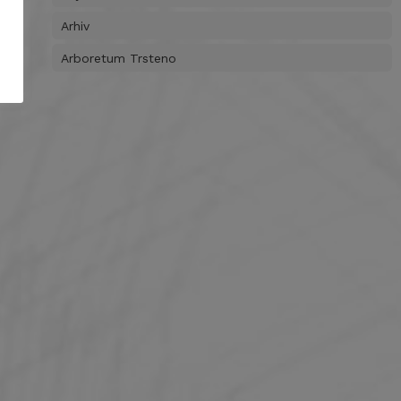
Arhiv
Arboretum Trsteno