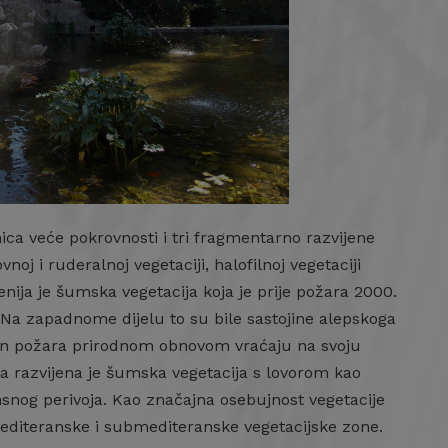
ca veće pokrovnosti i tri fragmentarno razvijene
oj i ruderalnoj vegetaciji, halofilnoj vegetaciji
jenija je šumska vegetacija koja je prije požara 2000.
 Na zapadnome dijelu to su bile sastojine alepskoga
kon požara prirodnom obnovom vraćaju na svoju
a razvijena je šumska vegetacija s lovorom kao
nsnog perivoja. Kao značajna osebujnost vegetacije
editeranske i submediteranske vegetacijske zone.