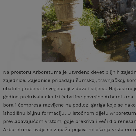
Na prostoru Arboretuma je utvrđeno devet biljnih zajedni
zajednice. Zajednice pripadaju šumskoj, travnjačkoj, korovn
obalnih grebena te vegetaciji zidova i stijena. Najzastupl
godine prekrivala oko tri četvrtine površine Arboretuma.
bora i čempresa razvijene na podlozi gariga koje se na
ishodišnu biljnu formaciju. U istočnom dijelu Arboretum
prevladavajućom vrstom, gdje prekriva i veći dio renesa
Arboretuma ovdje se zapaža pojava miješanja vrsta eum