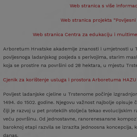
Web stranica s više informa
Web stranica projekta “Povijesn
Web stranica Centra za edukaciju i multim
Arboretum Hrvatske akademije znanosti i umjetnosti u T
povijesnoga ladanjskog posjeda s perivojima, starim ma
koja se prostire na površini od 28 hektara, u mjestu Tr
Cjenik za korištenje usluga i prostora Arboretuma HAZ
Povijest ladanjske cjeline u Trstenome počinje izgradnjo
1494. do 1502. godine. Njegovu važnost najbolje opisuje č
čiji je razvoj u pet proteklih stoljeća tekao evolucijskim 
veću površinu. Od jednostavne, ranorenesansne kompozi
baroknoj etapi razvila se izrazita jednoosna koncepcija, 
danas.