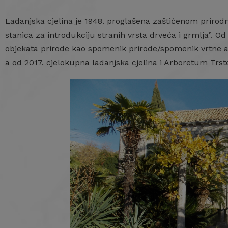
Ladanjska cjelina je 1948. proglašena zaštićenom prirod
stanica za introdukciju stranih vrsta drveća i grmlja”. O
objekata prirode kao spomenik prirode/spomenik vrtne ar
a od 2017. cjelokupna ladanjska cjelina i Arboretum Trs