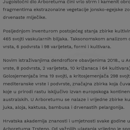
Jugoistočni dio Arboretuma čini vrlo strm i kamenit obr
fragmentima ekstrazonalne vegetacije jonsko-egejske zon
drvenaste mlječike.
Posljednjom inventurom postojećeg stanja zbirke kultivir
465 svojti vaskularnih biljaka. Taksonomskom analizom d
vrsta, 6 podvrsta i 98 varijeteta, formi i kultivara.
Novim istraživanjima dendroflore obavljenima 2018., u A
vrste, 8 podvrsta, 2 varijeteta, 10 križanaca i 64 kultivara
Golosjemenjača ima 19 svojti, a kritosjemenjača 298 svoj
mediteranske vrste i podvrste, značajna zbirka koja čuva
koje u prirodi rastu isključivo izvan europskoga kontinent
australskih. U Arboretumu se nalaze i vrijedne zbirke ku
juka, aloja, kaktusa, bambusa i drvenastih pelargonija.
Hrvatska akademija znanosti i umjetnosti svake godine u
Arboretuma Trsteno. Od važnijih ulaganja vrijedno je s