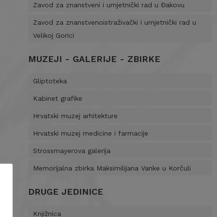
Zavod za znanstveni i umjetnički rad u Đakovu
Zavod za znanstvenoistraživački i umjetnički rad u
Velikoj Gorici
MUZEJI - GALERIJE - ZBIRKE
Gliptoteka
Kabinet grafike
Hrvatski muzej arhitekture
Hrvatski muzej medicine i farmacije
Strossmayerova galerija
Memorijalna zbirka Maksimilijana Vanke u Korčuli
DRUGE JEDINICE
Knjižnica