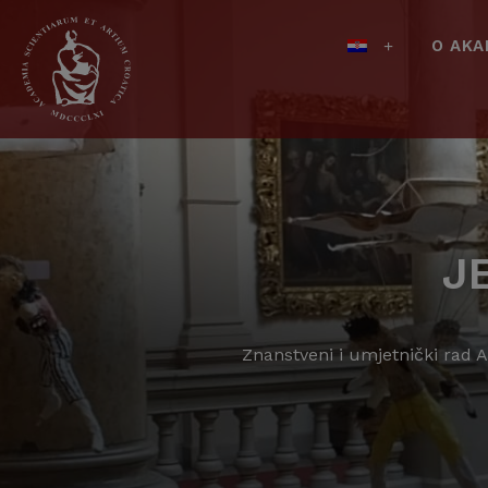
O AKA
J
Znanstveni i umjetnički rad 