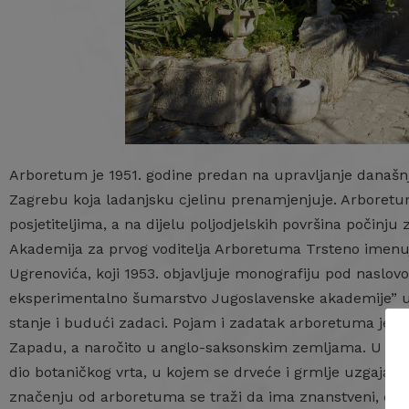
Arboretum je 1951. godine predan na upravljanje današnj
Zagrebu koja ladanjsku cjelinu prenamjenjuje. Arboretum s
posjetiteljima, a na dijelu poljodjelskih površina počinju
Akademija za prvog voditelja Arboretuma Trsteno imen
Ugrenovića, koji 1953. objavljuje monografiju pod naslov
eksperimentalno šumarstvo Jugoslavenske akademije” u ko
stanje i budući zadaci. Pojam i zadatak arboretuma je „s
Zapadu, a naročito u anglo-saksonskim zemljama. U najši
dio botaničkog vrta, u kojem se drveće i grmlje uzgaja
značenju od arboretuma se traži da ima znanstveni, eko