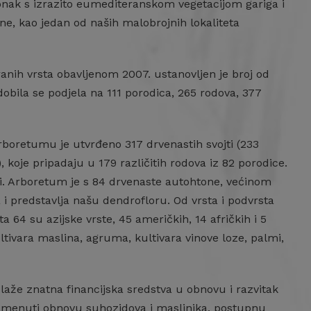
onak s izrazito eumediteranskom vegetacijom gariga i
e, kao jedan od naših malobrojnih lokaliteta
anih vrsta obavljenom 2007. ustanovljen je broj od
obila se podjela na 111 porodica, 265 rodova, 377
rboretumu je utvrđeno 317 drvenastih svojti (233
), koje pripadaju u 179 različitih rodova iz 82 porodice.
ti. Arboretum je s 84 drvenaste autohtone, većinom
 i predstavlja našu dendrofloru. Od vrsta i podvrsta
a 64 su azijske vrste, 45 američkih, 14 afričkih i 5
ltivara maslina, agruma, kultivara vinove loze, palmi,
laže znatna financijska sredstva u obnovu i razvitak
pomenuti obnovu suhozidova i maslinika, postupnu