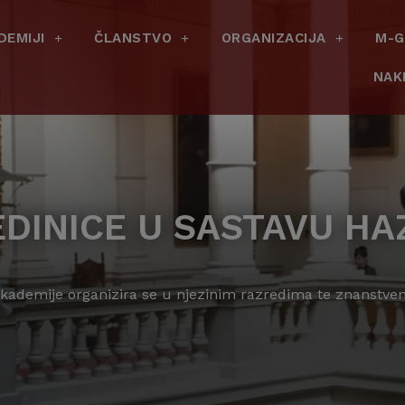
DEMIJI
ČLANSTVO
ORGANIZACIJA
M-G
NAK
EDINICE U SASTAVU HA
Akademije organizira se u njezinim razredima te znanstve