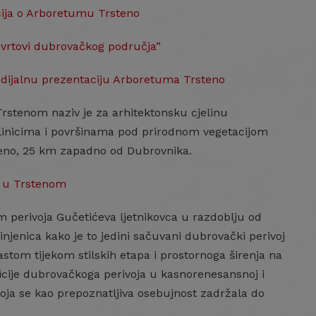
cija o Arboretumu Trsteno
i vrtovi dubrovačkog područja”
edijalnu prezentaciju Arboretuma Trsteno
rstenom naziv je za arhitektonsku cjelinu
slinicima i površinama pod prirodnom vegetacijom
steno, 25 km zapadno od Dubrovnika.
U u Trstenom
m perivoja Gučetićeva ljetnikovca u razdoblju od
injenica kako je to jedini sačuvani dubrovački perivoj
rastom tijekom stilskih etapa i prostornoga širenja na
cije dubrovačkoga perivoja u kasnorenesansnoj i
koja se kao prepoznatljiva osebujnost zadržala do