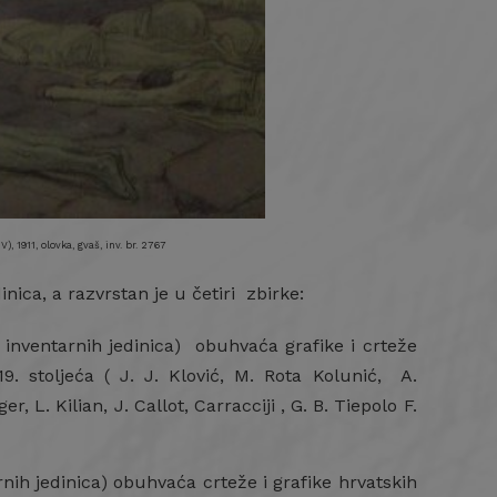
), 1911, olovka, gvaš, inv. br. 2767
nica, a razvrstan je u četiri zbirke:
inventarnih jedinica) obuhvaća grafike i crteže
9. stoljeća ( J. J. Klović, M. Rota Kolunić, A.
, L. Kilian, J. Callot, Carracciji , G. B. Tiepolo F.
ih jedinica) obuhvaća crteže i grafike hrvatskih