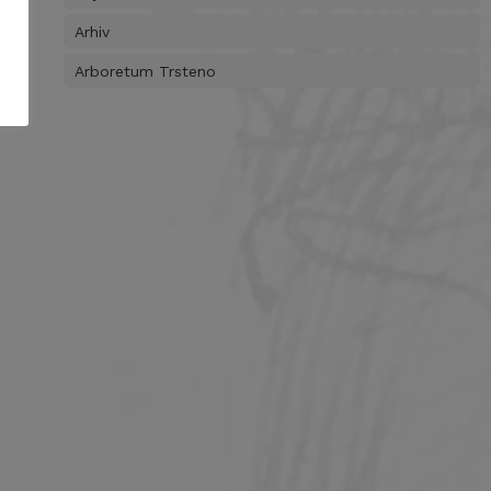
Arhiv
Arboretum Trsteno