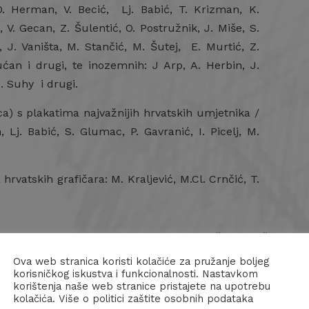
 O. Herman, V. Becić, Lj. Babić, T. Krizman, K.
 V. Gecan, Z. Šulentić, O. Postružnik, J. Miše, S.
 J. Vaništa, M. Stančić, M. Šutej, E. Murtić, Z.
ućan i drugi, te inozemnih: J Arp, A. Herbin, J.
. Suhy i drugi.
a) s plakatima najvažnijih hrvatskih umjetnika /
, Lj. Babić, S. Glumac, P. Gavranić, I. Picelj, M.
rvatskih grafičara: M. Kraljević, M.Cl. Crnčić, T.
rafska radionica u kojoj tiskamo pojedinačne grafičke
 autora na trijenalima grafike. Prigodno organiziramo
Ova web stranica koristi kolačiće za pružanje boljeg
korisničkog iskustva i funkcionalnosti. Nastavkom
ola. Povremeno izdajemo u ograničenim nakladama,
korištenja naše web stranice pristajete na upotrebu
 iz fundusa Kabineta grafike.
kolačića. Više o politici zaštite osobnih podataka