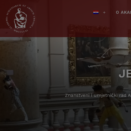
O AKA
J
Znanstveni i umjetnički rad 