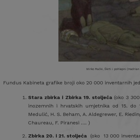
Mirko Rački, Škrti i pohlepni (Hadrian V
Fundus Kabineta grafike broji oko 20 000 inventarnih jedi
Stara zbirka i Zbirka 19. stoljeća
(oko 3 300 
inozemnih i hrvatskih umjetnika od 15. do 1
Medulić, H. S. Beham, A. Aldegrewer, E. Riedinger
Chaureau, F. Piranesi …. )
Zbirka 20. i 21. stoljeća
(oko 13 000 inventarn