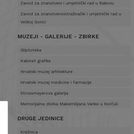
Zavod za znanstveni i umjetnički rad u Đakovu
Zavod za znanstvenoistraživački i umjetnički rad u
Velikoj Gorici
MUZEJI - GALERIJE - ZBIRKE
Gliptoteka
Kabinet grafike
Hrvatski muzej arhitekture
Hrvatski muzej medicine i farmacije
Strossmayerova galerija
Memorijalna zbirka Maksimilijana Vanke u Korčuli
DRUGE JEDINICE
Knjižnica