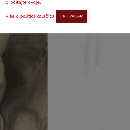
pročitajte ovdje
.
Više o politici kolačića
PRIHVAĆAM