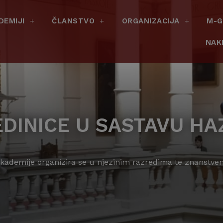
DEMIJI
ČLANSTVO
ORGANIZACIJA
M-G
NAK
EDINICE U SASTAVU HA
Akademije organizira se u njezinim razredima te znanstve