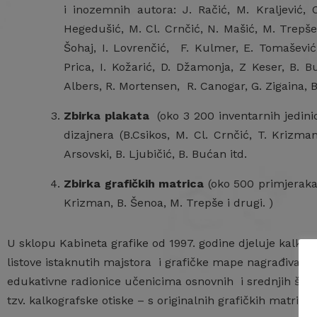
i inozemnih autora: J. Račić, M. Kraljević,
Hegedušić, M. Cl. Crnčić, N. Mašić, M. Trepše,
Šohaj, I. Lovrenčić, F. Kulmer, E. Tomašević,
Prica, I. Kožarić, D. Džamonja, Z Keser, B. B
Albers, R. Mortensen, R. Canogar, G. Zigaina, B
Zbirka plakata
(oko 3 200 inventarnih jedinic
dizajnera (B.Csikos, M. Cl. Crnčić, T. Krizman
Arsovski, B. Ljubičić, B. Bućan itd.
Zbirka grafičkih matrica
(oko 500 primjeraka h
Krizman, B. Šenoa, M. Trepše i drugi. )
U sklopu Kabineta grafike od 1997. godine djeluje kalkog
listove istaknutih majstora i grafičke mape nagrađivanih
edukativne radionice učenicima osnovnih i srednjih šk
tzv. kalkografske otiske – s originalnih grafičkih matrica