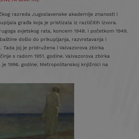
ičkog razreda Jugoslavenske akademije znanosti i
jala građa koja je pristizala iz različitih izvora.
rugoga svjetskog rata, koncem 1948. i početkom 1949.
baštine došlo do prikupljanja, razvrstavanja i
 Tada joj je pridružena i Valvazorova zbirka
inje s radom 1951. godine. Valvazorova zbirka
je 1996. godine, Metropolitanskoj knjižnici na