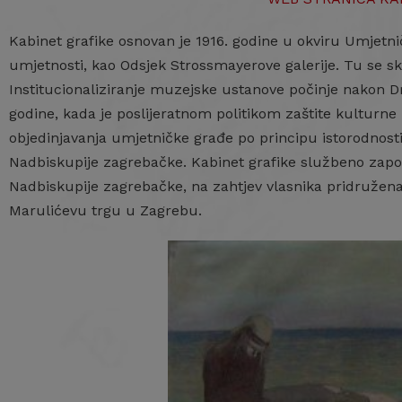
Kabinet grafike osnovan je 1916. godine u okviru Umjetn
umjetnosti, kao Odsjek Strossmayerove galerije. Tu se skupl
Institucionaliziranje muzejske ustanove počinje nakon D
godine, kada je poslijeratnom politikom zaštite kulturne 
objedinjavanja umjetničke građe po principu istorodnosti.
Nadbiskupije zagrebačke. Kabinet grafike službeno započ
Nadbiskupije zagrebačke, na zahtjev vlasnika pridružena 
Marulićevu trgu u Zagrebu.