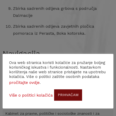
Zbirka sadrenih odljeva grbova s područja
Dalmacije
Zbirka sadrenih odljeva zavjetnih pločica
pomoraca iz Perasta, Boka kotorska.
Navigacija
Ova web stranica koristi kolačiće za pružanje boljeg
korisničkog iskustva i funkcionalnosti. Nastavkom
korištenja naše web stranice pristajete na upotrebu
ZNANSTVENOISTRAŽIVAČKE JEDINICE
kolačića. Više o politici zaštite osobnih podataka
pročitajte ovdje
.
Zavod za povijesne i društvene znanosti u Zagrebu
Više o politici kolačića
PRIHVAĆAM
Kabinet za arhitekturu i urbanizam s Arhivom za likovne
umjetnosti
Kabinet za pravne, političke i sociološke znanosti i za