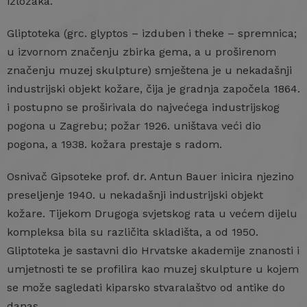
izložaka.
Gliptoteka (grc. glyptos – izduben i theke – spremnica;
u izvornom značenju zbirka gema, a u proširenom
značenju muzej skulpture) smještena je u nekadašnji
industrijski objekt kožare, čija je gradnja započela 1864.
i postupno se proširivala do najvećega industrijskog
pogona u Zagrebu; požar 1926. uništava veći dio
pogona, a 1938. kožara prestaje s radom.
Osnivač Gipsoteke prof. dr. Antun Bauer inicira njezino
preseljenje 1940. u nekadašnji industrijski objekt
kožare. Tijekom Drugoga svjetskog rata u većem dijelu
kompleksa bila su različita skladišta, a od 1950.
Gliptoteka je sastavni dio Hrvatske akademije znanosti i
umjetnosti te se profilira kao muzej skulpture u kojem
se može sagledati kiparsko stvaralaštvo od antike do
danas.