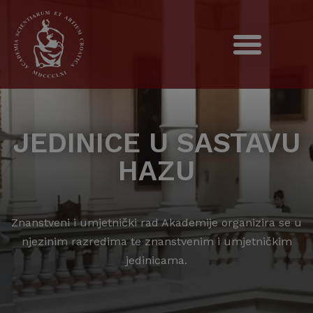
JEDINICE U SASTAVU
HAZU
Znanstveni i umjetnički rad Akademije organizira se u
njezinim razredima te znanstvenim i umjetničkim
jedinicama.