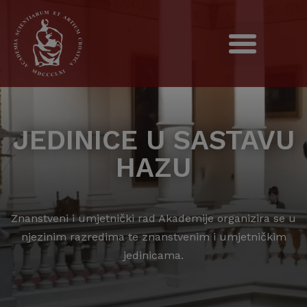
JEDINICE U SASTAVU
HAZU
Znanstveni i umjetnički rad Akademije organizira se u
njezinim razredima te znanstvenim i umjetničkim
jedinicama.