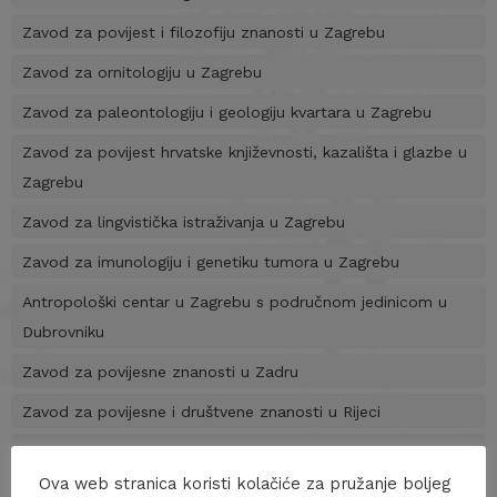
Zavod za povijest i filozofiju znanosti u Zagrebu
Zavod za ornitologiju u Zagrebu
Zavod za paleontologiju i geologiju kvartara u Zagrebu
Zavod za povijest hrvatske književnosti, kazališta i glazbe u
Zagrebu
Zavod za lingvistička istraživanja u Zagrebu
Zavod za imunologiju i genetiku tumora u Zagrebu
Antropološki centar u Zagrebu s područnom jedinicom u
Dubrovniku
Zavod za povijesne znanosti u Zadru
Zavod za povijesne i društvene znanosti u Rijeci
Zavod za povijesne znanosti u Dubrovniku
Ova web stranica koristi kolačiće za pružanje boljeg
Zavod za napredne tehnologije u Dubrovniku