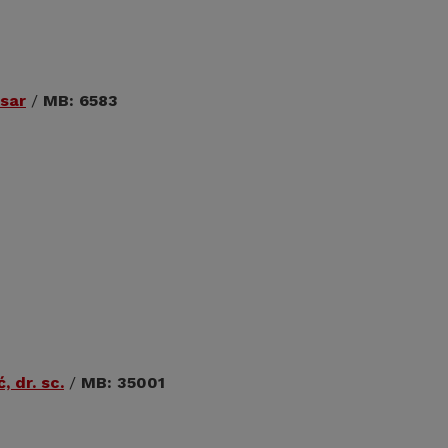
ksar
/
MB: 6583
, dr. sc.
/
MB: 35001