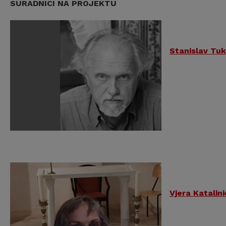
SURADNICI NA PROJEKTU
Stanislav Tu
Vjera Katalinić