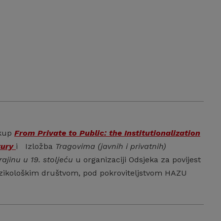
skup
From Private to Public: the Institutionalization
tury
i Izložba
Tragovima (javnih i privatnih)
rajinu u 19. stoljeću
u organizaciji Odsjeka za povijest
zikološkim društvom, pod pokroviteljstvom HAZU