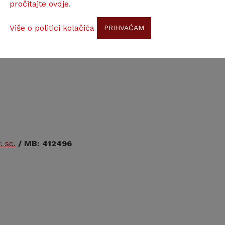
pročitajte ovdje
.
Više o politici kolačića
PRIHVAĆAM
. sc.
/ MB: 412496