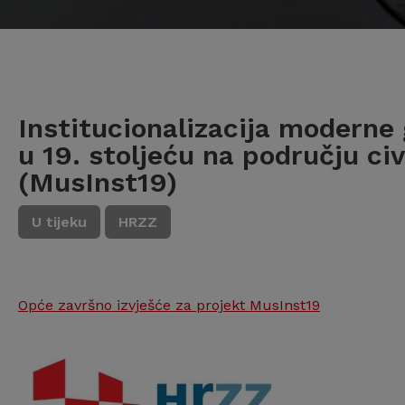
Institucionalizacija moderne
u 19. stoljeću na području civ
(MusInst19)
U tijeku
HRZZ
Opće završno izvješće za projekt MusInst19