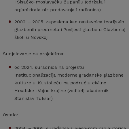
i Sisačko-moslavačku županiju (održala i
organizirala niz predavanja i radionica)
2002. – 2005. zaposlena kao nastavnica teorijskih
glazbenih predmeta i Povijesti glazbe u Glazbenoj
školi u Novskoj
Sudjelovanje na projektima:
od 2024. suradnica na projektu
Institucionalizacija moderne građanske glazbene
kulture u 19. stoljeću na području civilne
Hrvatske i Vojne krajine (voditelj: akademik
Stanislav Tuksar)
Ostalo:
2004. – 2005. surađivala s
Vjesnikom
kao autorica