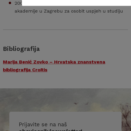
2001. dobitnica Dekanove nagrade Muzičke
akademije u Zagrebu za osobit uspjeh u studiju
Bibliografija
Marija Benić Zovko – Hrvatska znanstvena
bibliografija CroRis
Prijavite se na naš