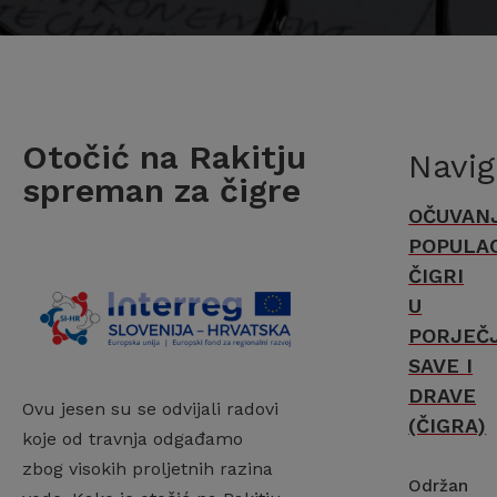
Otočić na Rakitju
Navig
spreman za čigre
OČUVAN
POPULAC
ČIGRI
U
PORJEČ
SAVE I
DRAVE
Ovu jesen su se odvijali radovi
(ČIGRA)
koje od travnja odgađamo
zbog visokih proljetnih razina
Održan