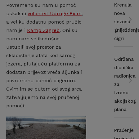
Povremeno su nam u pomoć
Krenula
uskakali
volonteri Udruge Biom
,
nova
a veliku dodatnu pomoć pružio
sezona
nam je i
Kamp Zagreb
. Oni su
gniježđenj
nam nam velikodušno
čigri
ustupili svoj prostor za
skladištenje alata kod samog
Održana
jezera, plutajuću platformu za
dionička
dodatan prijevoz vreća šljunka i
radionica
povremenu pomoć bagerom.
za
Ovim im se putem od sveg srca
izradu
zahvaljujemo na svoj pruženoj
akcijskog
pomoći.
plana
Praćenje
brojnosti