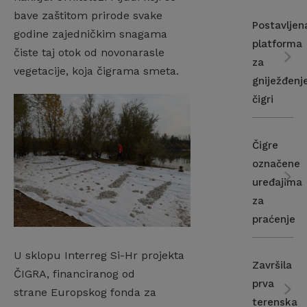
bave zaštitom prirode svake
Postavljen
godine zajedničkim snagama
platforma
čiste taj otok od novonarasle
za
vegetacije, koja čigrama smeta.
gniježđenj
čigri
Čigre
označene
uređajima
za
praćenje
U sklopu Interreg Si-Hr projekta
Završila
ČIGRA, financiranog od
prva
strane Europskog fonda za
terenska