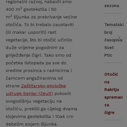
regionalni razvoj, nabavili smo
sezona
2
400 m
geotekstila i 50
3
m
šljunka za prekrivanje većine
otočića. To bi trebalo zaustaviti
Tematski
(ili makar usporiti) rast
broj
vegetacije, što bi otočić učinilo
časopisa
duže vrijeme pogodnim za
Svet
gniježđenje čigri. Tako smo od
Ptic
početka listopada pa sve do
sredine prosinca s radnicima i
Otočić
čamcem angažiranima od
na
strane
Zaštitarsko-ekološke
Rakitju
udruge Senjar (ZeuS)
pokosili
spreman
ovogodišnju vegetaciju na
za
otočiću, preklili ga cijelog dvama
čigre
slojevima geotekstila i 10ak cm
debelim slojem šljunka.