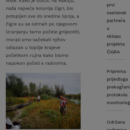
vode. Kako je otočić na Rakitju,
prvi
naša najveća kolonija čigri, bio
sastanak
potopljen sve do sredine lipnja, a
partnera
čigre su se odmah po njegovom
u
izranjanju tamo počele gnijezditi,
sklopu
morali smo sačekati njihov
projekta
odlazak u toplije krajeve
ČIGRA
početkom rujna kako bismo
napokon počeli s radovima.
Priprema
prijedloga
prekogran
protokola
monitorin
Održana