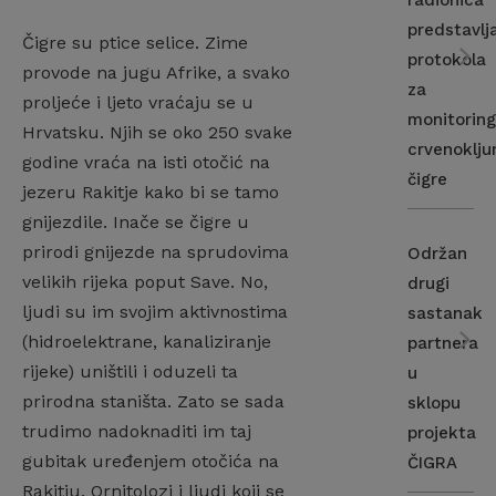
radionica
predstavlj
Čigre su ptice selice. Zime
protokola
provode na jugu Afrike, a svako
za
proljeće i ljeto vraćaju se u
monitorin
Hrvatsku. Njih se oko 250 svake
crvenoklju
godine vraća na isti otočić na
čigre
jezeru Rakitje kako bi se tamo
gnijezdile. Inače se čigre u
prirodi gnijezde na sprudovima
Održan
velikih rijeka poput Save. No,
drugi
ljudi su im svojim aktivnostima
sastanak
(hidroelektrane, kanaliziranje
partnera
rijeke) uništili i oduzeli ta
u
prirodna staništa. Zato se sada
sklopu
trudimo nadoknaditi im taj
projekta
gubitak uređenjem otočića na
ČIGRA
Rakitju. Ornitolozi i ljudi koji se