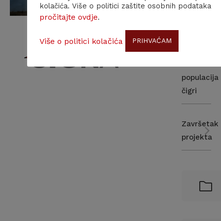
kolačića. Više o politici zaštite osobnih podataka
akcijskog
pročitajte ovdje
.
plana
za
Više o politici kolačića
PRIHVAĆAM
zaštitu
kontinenta
populacija
čigri
Završetak
projekta