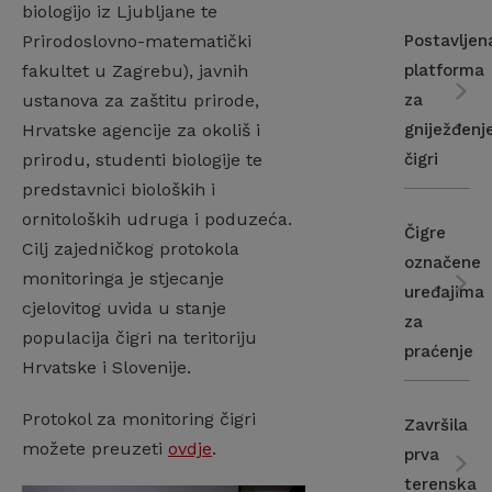
biologijo iz Ljubljane te
Prirodoslovno-matematički
Postavljen
fakultet u Zagrebu), javnih
platforma
ustanova za zaštitu prirode,
za
Hrvatske agencije za okoliš i
gniježđenj
prirodu, studenti biologije te
čigri
predstavnici bioloških i
ornitoloških udruga i poduzeća.
Čigre
Cilj zajedničkog protokola
označene
monitoringa je stjecanje
uređajima
cjelovitog uvida u stanje
za
populacija čigri na teritoriju
praćenje
Hrvatske i Slovenije.
Protokol za monitoring čigri
Završila
možete preuzeti
ovdje
.
prva
terenska