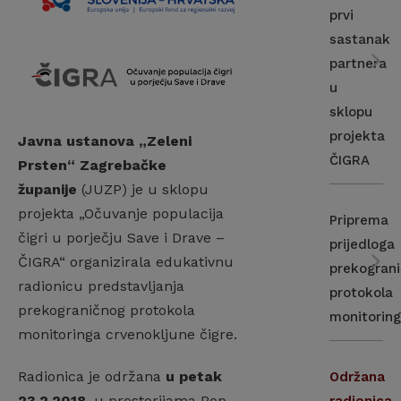
prvi
sastanak
partnera
u
sklopu
projekta
Javna ustanova „Zeleni
ČIGRA
Prsten“ Zagrebačke
županije
(JUZP) je u sklopu
projekta „Očuvanje populacija
Priprema
čigri u porječju Save i Drave –
prijedloga
ČIGRA“ organizirala edukativnu
prekogran
radionicu predstavljanja
protokola
prekograničnog protokola
monitorin
monitoringa crvenokljune čigre.
Radionica je održana
u petak
Održana
23.2.2018.
u prostorijama Pop-