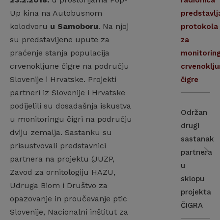
radionica
Up kina na Autobusnom
predstavlj
kolodvoru
u Samoboru
. Na njoj
protokola
su predstavljene upute za
za
praćenje stanja populacija
monitorin
crvenokljune čigre na području
crvenoklj
Slovenije i Hrvatske. Projekti
čigre
partneri iz Slovenije i Hrvatske
podijelili su dosadašnja iskustva
Održan
u monitoringu čigri na području
drugi
dviju zemalja. Sastanku su
sastanak
prisustvovali predstavnici
partnera
partnera na projektu (JUZP,
u
Zavod za ornitologiju HAZU,
sklopu
Udruga Biom i Društvo za
projekta
opazovanje in proučevanje ptic
ČIGRA
Slovenije, Nacionalni inštitut za