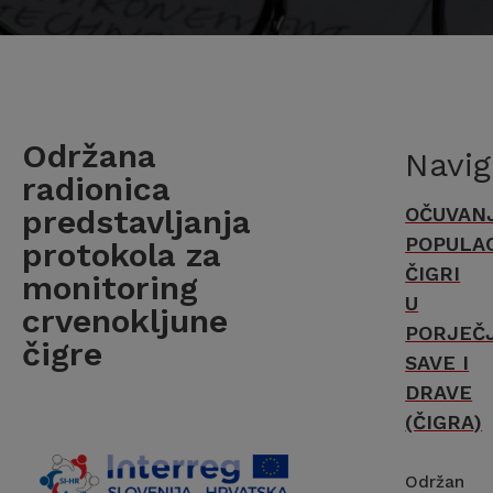
Održana
Navig
radionica
predstavljanja
OČUVAN
POPULAC
protokola za
ČIGRI
monitoring
U
crvenokljune
PORJEČ
čigre
SAVE I
DRAVE
(ČIGRA)
Održan