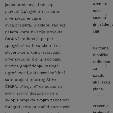
Krenula
javno predstavili i roll-up
nova
plakate („pingvine”) na temu
sezona
crvenokljune čigre i
gniježđenj
ovog projekta. U sklopu radnog
čigri
paketa komunikacija projekta
ČIGRA izrađeno je po pet
„pingvina” na hrvatskom i na
Održana
slovenskom, koji prestavljaju
dionička
crvenokljunu čigru, ekologiju
radionica
njezina gniježđenja, razloge
za
ugroženosti, aktivnosti zaštite i
izradu
sam projekt Interreg Si-Hr
akcijskog
ČIGRA. „Pingvini” će odsad na
plana
svim javnim događanjima u
sklopu projekta svojim zanosnim
Praćenje
fotografijama privlačiti pozornost
brojnosti