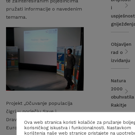
te zainteresiranim pojedincima
i
pružati informacije o navedenim
uspješnost
temama.
gniježđenj
Objavljen
rad o
izviđanju
Natura
2000
obuhvatila
Projekt „Očuvanje populacija
Rakitje
čigri u porječju Save i
Drave” financiran je iz sredstava
Ova web stranica koristi kolačiće za pružanje bolje
Nacrt
Europskog fonda za regionalni
korisničkog iskustva i funkcionalnosti. Nastavkom
korištenja naše web stranice pristajete na upotreb
prekogran