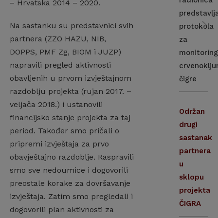
radionica
– Hrvatska 2014 – 2020.
predstavlj
Na sastanku su predstavnici svih
protokola
partnera (ZZO HAZU, NIB,
za
DOPPS, PMF Zg, BIOM i JUZP)
monitorin
napravili pregled aktivnosti
crvenoklju
obavljenih u prvom izvještajnom
čigre
razdoblju projekta (rujan 2017. –
veljača 2018.) i ustanovili
Održan
financijsko stanje projekta za taj
drugi
period. Također smo pričali o
sastanak
pripremi izvještaja za prvo
partnera
obavještajno razdoblje. Raspravili
u
smo sve nedoumice i dogovorili
sklopu
preostale korake za dovršavanje
projekta
izvještaja. Zatim smo pregledali i
ČIGRA
dogovorili plan aktivnosti za