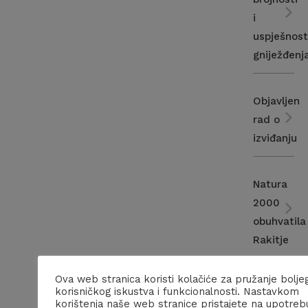
i
uspješnost
gniježđenj
Objavljen
rad o
izviđanju
Natura
2000
obuhvatila
Rakitje
Ova web stranica koristi kolačiće za pružanje bolje
Nacrt
korisničkog iskustva i funkcionalnosti. Nastavkom
korištenja naše web stranice pristajete na upotreb
prekogran