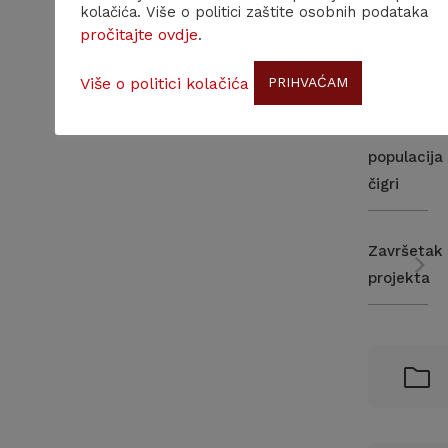
kolačića. Više o politici zaštite osobnih podataka
akcijskog
pročitajte ovdje
.
plana
za
Više o politici kolačića
PRIHVAĆAM
zaštitu
kontinenta
populacija
čigri
Završetak
projekta