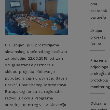
prvi
sastanak
partnera
u
sklopu
projekta
ČIGRA
U Ljubljani je u prostorijama
slovenskog Nacionalnog instituta
za biologiju 22.03.2018. održan
Priprema
drugi sastanak partnera u
prijedloga
sklopu projekta “Očuvanje
prekogran
populacija čigri u porječju Save i
protokola
Drave”, financiranog iz sredstava
monitorin
Europskog fonda za regionalni
razvoj u okviru Programa
Održana
suradnje Interreg V – A Slovenija