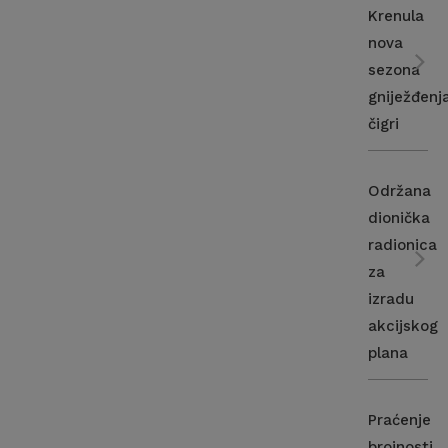
Krenula
nova
sezona
gniježđenj
čigri
Održana
dionička
radionica
za
izradu
akcijskog
plana
Praćenje
brojnosti