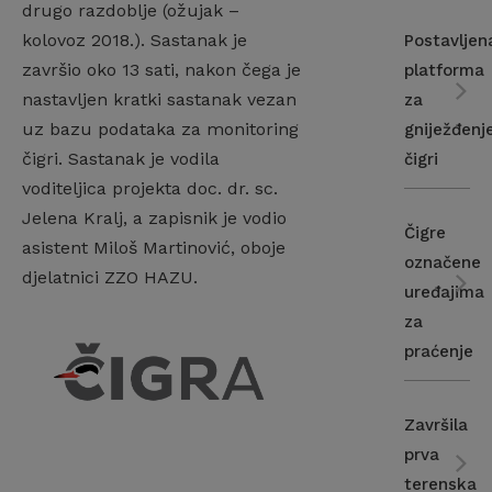
drugo razdoblje (ožujak –
kolovoz 2018.). Sastanak je
Postavljen
završio oko 13 sati, nakon čega je
platforma
nastavljen kratki sastanak vezan
za
uz bazu podataka za monitoring
gniježđenj
čigri. Sastanak je vodila
čigri
voditeljica projekta doc. dr. sc.
Jelena Kralj, a zapisnik je vodio
Čigre
asistent Miloš Martinović, oboje
označene
djelatnici ZZO HAZU.
uređajima
za
praćenje
Završila
prva
terenska