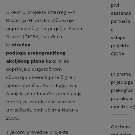
prvi
U okviru projekta Interreg V-A
sastanak
Slovenija-Hrvatska „Očuvanje
partnera
populacija čigri u porječju Save i
u
Drave“ (ČIGRA) izrađena
sklopu
je
stručna
projekta
podloga
prekograničnog
ČIGRA
akcijskog plana
kako bi se
doprinijelo dugoročnom
Priprema
očuvanju crvenokljune čigre i
prijedloga
njenih staništa. Osim toga, ovaj
prekogran
Akcijski plan također predstavlja
protokola
temelj za nadolazeće planove
monitorin
upravljanja područjima Natura
2000.
Održana
Tijekom provedbe projekta