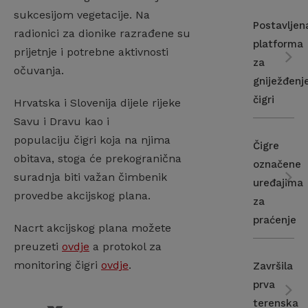
sukcesijom vegetacije. Na
Postavljen
radionici za dionike razrađene su
platforma
prijetnje i potrebne aktivnosti
za
očuvanja.
gniježđenj
čigri
Hrvatska i Slovenija dijele rijeke
Savu i Dravu kao i
populaciju čigri koja na njima
Čigre
obitava, stoga će prekogranična
označene
suradnja biti važan čimbenik
uređajima
provedbe akcijskog plana.
za
praćenje
Nacrt akcijskog plana možete
preuzeti
ovdje
a protokol za
monitoring čigri
ovdje
.
Završila
prva
terenska