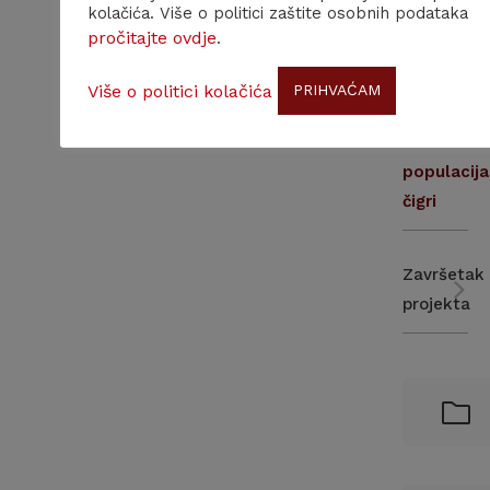
kolačića. Više o politici zaštite osobnih podataka
akcijskog
pročitajte ovdje
.
plana
za
Više o politici kolačića
PRIHVAĆAM
zaštitu
kontinenta
populacija
čigri
Završetak
projekta