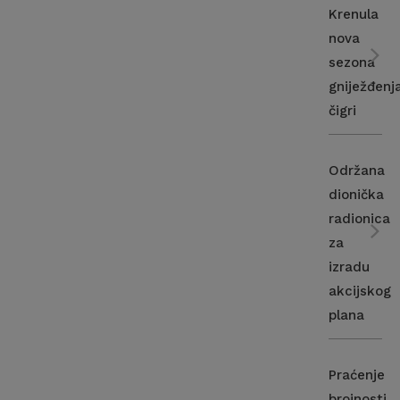
Krenula
nova
sezona
gniježđenj
čigri
Održana
dionička
radionica
za
izradu
akcijskog
plana
Praćenje
brojnosti