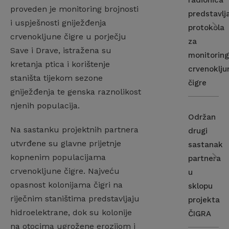
radionica
proveden je monitoring brojnosti
predstavlj
i uspješnosti gniježđenja
protokola
crvenokljune čigre u porječju
za
Save i Drave, istražena su
monitorin
kretanja ptica i korištenje
crvenoklju
staništa tijekom sezone
čigre
gniježđenja te genska raznolikost
njenih populacija.
Održan
Na sastanku projektnih partnera
drugi
utvrđene su glavne prijetnje
sastanak
kopnenim populacijama
partnera
crvenokljune čigre. Najveću
u
opasnost kolonijama čigri na
sklopu
riječnim staništima predstavljaju
projekta
hidroelektrane, dok su kolonije
ČIGRA
na otocima ugrožene erozijom i