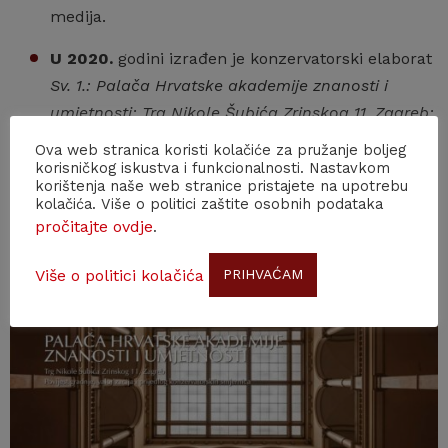
medija.
U 2020.
godini izrađen je konzervatorski elaborat
Sv. 1.: Palača Hrvatske akademije znanosti i
umjetnosti: Trg Nikole Šubića Zrinskog 11, Zagreb:
povijest gradnje, valorizacija i prijedlog
Ova web stranica koristi kolačiće za pružanje boljeg
konzervatorskih smjernica
/ Katarina Horvat-
korisničkog iskustva i funkcionalnosti. Nastavkom
korištenja naše web stranice pristajete na upotrebu
Levaj, Irena Kraševac
kolačića. Više o politici zaštite osobnih podataka
pročitajte ovdje
.
Više o politici kolačića
PRIHVAĆAM