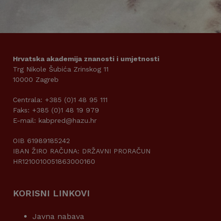
Hrvatska akademija znanosti i umjetnosti
Trg Nikole Šubića Zrinskog 11
10000 Zagreb
Centrala: +385 (0)1 48 95 111
Faks: +385 (0)1 48 19 979
E-mail: kabpred@hazu.hr
OIB 61989185242
IBAN ŽIRO RAČUNA: DRŽAVNI PRORAČUN
HR1210010051863000160
KORISNI LINKOVI
Javna nabava