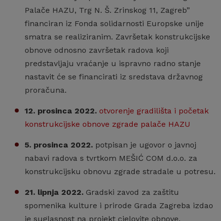
Palače HAZU, Trg N. Š. Zrinskog 11, Zagreb”
financiran iz Fonda solidarnosti Europske unije
smatra se realiziranim. Završetak konstrukcijske
obnove odnosno završetak radova koji
predstavljaju vraćanje u ispravno radno stanje
nastavit će se financirati iz sredstava državnog
proračuna.
12. prosinca 2022.
otvorenje gradilišta i početak
konstrukcijske obnove zgrade palače HAZU
5. prosinca 2022.
potpisan je ugovor o javnoj
nabavi radova s tvrtkom MEŠIĆ COM d.o.o. za
konstrukcijsku obnovu zgrade stradale u potresu.
21. lipnja 2022.
Gradski zavod za zaštitu
spomenika kulture i prirode Grada Zagreba izdao
je suglasnost na projekt cjelovite obnove.