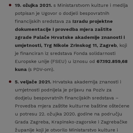
19. ožujka 2021.
s Ministarstvom kulture i medija
potpisan je Ugovor o dodjeli bespovratnih
financijskih sredstava za
Izradu projektne
dokumentacije i provedba mjera zaštite
zgrade Palače Hrvatske akademije znanosti i
umjetnosti, Trg Nikole Zrinskog 11, Zagreb
, koji
je financiran iz sredstava Fonda solidarnosti
Europske unije (FSEU) u iznosu od
67.192.859,68
kuna
(s PDV-om).
5. veljače 2021.
Hrvatska akademija znanosti i
umjetnosti podnijela je prijavu na Poziv za
dodjelu bespovratnih financijskih sredstava –
Provedba mjera zaštite kulturne baštine oštećene
u potresu 22. ožujka 2020. godine na području
Grada Zagreba, Krapinsko-zagorske i Zagrebačke
županije koji je otvorilo Ministarstvo kulture i