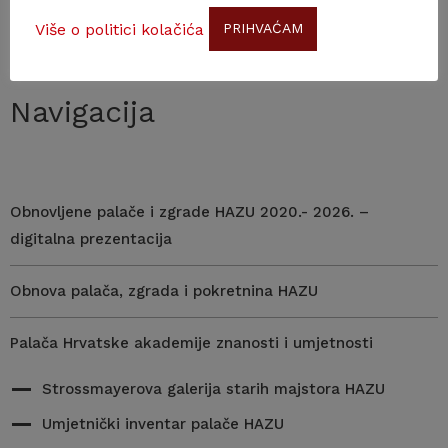
Više o politici kolačića
PRIHVAĆAM
Navigacija
Obnovljene palače i zgrade HAZU 2020.- 2026. –
digitalna prezentacija
Obnova palača, zgrada i pokretnina HAZU
Palača Hrvatske akademije znanosti i umjetnosti
Strossmayerova galerija starih majstora HAZU
Umjetnički inventar palače HAZU