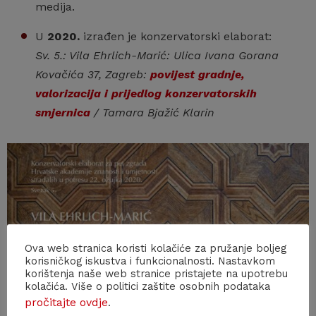
medija.
U
2020.
izrađen je konzervatorski elaborat:
Sv. 5.: Vila Ehrlich-Marić: Ulica Ivana Gorana
Kovačića 37, Zagreb:
povijest gradnje,
valorizacija i prijedlog konzervatorskih
smjernica
/ Tamara Bjažić Klarin
Ova web stranica koristi kolačiće za pružanje boljeg
korisničkog iskustva i funkcionalnosti. Nastavkom
korištenja naše web stranice pristajete na upotrebu
kolačića. Više o politici zaštite osobnih podataka
pročitajte ovdje
.