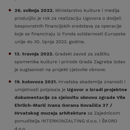
26. svibnja 2022.
Ministarstvo kulture i medija
produljilo je rok za realizaciju Ugovora o dodjeli
bespovratnih financijskih sredstava za operacije
koje se financiraju iz Fonda solidarnosti Europske
unije do 30. lipnja 2023. godine.
13. travnja 2022.
Gradski zavod za zaštitu
spomenika kulture i prirode Grada Zagreba izdao
je suglasnost na projekt cjelovite obnove.
19. kolovoza 2021.
Hrvatska akademija znanosti i
umjetnosti potpisala je
Ugovor o izradi projektne
dokumentacije za cjelovitu obnovu zgrade Vile
Ehrlich-Marić Ivana Gorana Kovačića 37 /
Hrvatskog muzeja arhitekture
sa Zajednicom
ponuditelja INTERKONZALTING d.o.o. i ŠKORO
d.o.o.