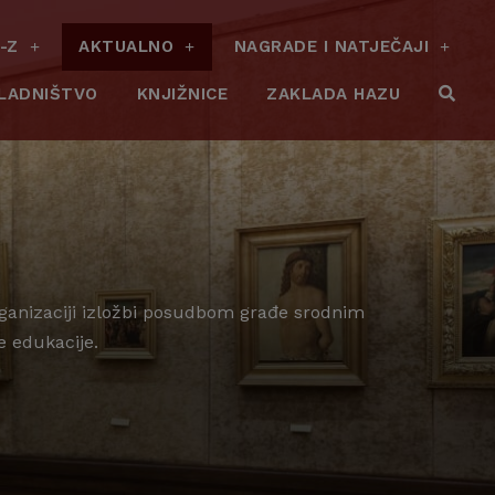
-Z
AKTUALNO
NAGRADE I NATJEČAJI
LADNIŠTVO
KNJIŽNICE
ZAKLADA HAZU
organizaciji izložbi posudbom građe srodnim
e edukacije.