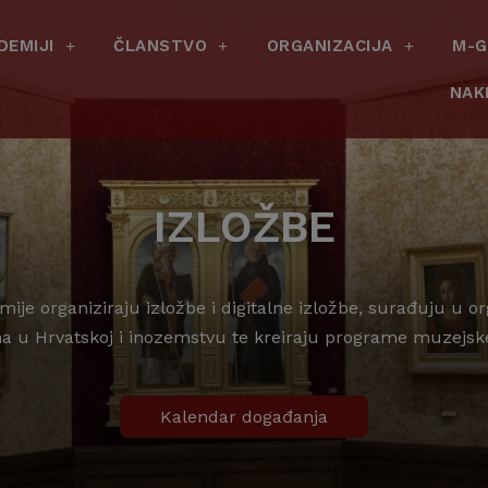
DEMIJI
ČLANSTVO
ORGANIZACIJA
M-G
NAK
IZLOŽBE
mije organiziraju izložbe i digitalne izložbe, surađuju u 
ma u Hrvatskoj i inozemstvu te kreiraju programe muzejsk
Kalendar događanja