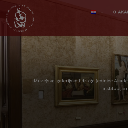
O AKA
Muzejsko-galerijske i druge jedinice Akade
institucija