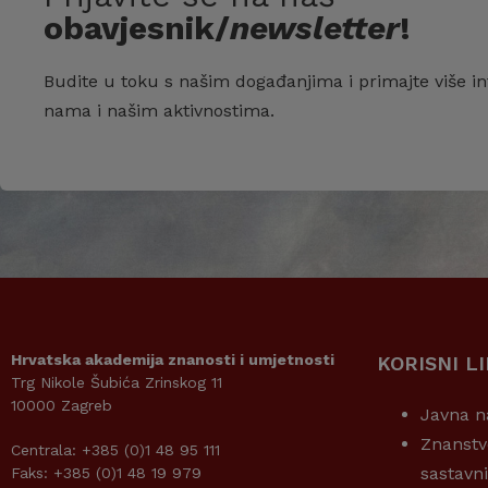
obavjesnik/
newsletter
!
Budite u toku s našim događanjima i primajte više in
nama i našim aktivnostima.
Hrvatska akademija znanosti i umjetnosti
KORISNI L
Trg Nikole Šubića Zrinskog 11
10000 Zagreb
Javna n
Znanstv
Centrala: +385 (0)1 48 95 111
sastavn
Faks: +385 (0)1 48 19 979