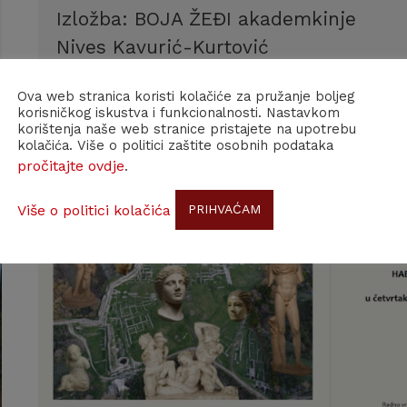
Izložba: BOJA ŽEĐI akademkinje
Nives Kavurić-Kurtović
Zavod za znanstveni i umjetnički rad
ISTEKAO!
Ova web stranica koristi kolačiće za pružanje boljeg
korisničkog iskustva i funkcionalnosti. Nastavkom
HAZU u Splitu
korištenja naše web stranice pristajete na upotrebu
kolačića. Više o politici zaštite osobnih podataka
pročitajte ovdje
.
21.10.2021
Više o politici kolačića
PRIHVAĆAM