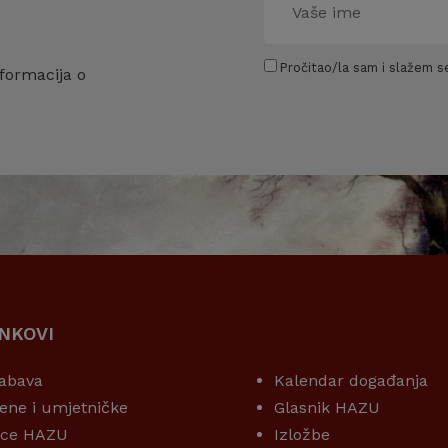
Pročitao/la sam i slažem se
formacija o
INKOVI
KORISNI LINKOVI
abava
Kalendar događanja
ene i umjetničke
Glasnik HAZU
ice HAZU
Izložbe