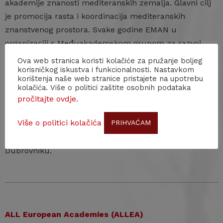
akademije znanosti mediteranskih zemalja. Glavni cilj
je promocija rasta i koordinacija mediteranskih
znanstvenog prostora. Svake godine EMAN u
organizaciji s Međuakademskom grupom za razvoj
(Groupe interacadémique pour le développement –
Ova web stranica koristi kolačiće za pružanje boljeg
korisničkog iskustva i funkcionalnosti. Nastavkom
GID
) organizira znanstvene konferencije (Parmenides)
korištenja naše web stranice pristajete na upotrebu
na kojima se raspravljaju zajednički problemi
kolačića. Više o politici zaštite osobnih podataka
mediteranske regije. U razdoblju od 17. do 19. ožujka
pročitajte ovdje
.
2015. godine Parmenides konferencija pod nazivom
Više o politici kolačića
PRIHVAĆAM
Technologies et patrimoines: valorisation des
patrimoines pour le développement održala se u
Dubrovniku.
ALL European Academies (ALLEA)