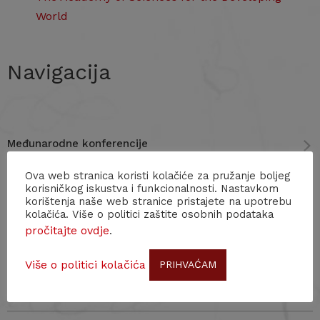
World
Navigacija
Međunarodne konferencije
Ova web stranica koristi kolačiće za pružanje boljeg
Stipendija iz Fonda “Zlatko i Joyce Baloković”
korisničkog iskustva i funkcionalnosti. Nastavkom
korištenja naše web stranice pristajete na upotrebu
kolačića. Više o politici zaštite osobnih podataka
HERA (Humanities in the European Research Area)
pročitajte ovdje
.
Međunarodni, EU i nacionalni izvori financiranja
Više o politici kolačića
PRIHVAĆAM
Međunarodne znanstvene organizacije