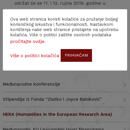
održat će se 11. i 12. rujna 2019. godine u
Gdansku.
Ova web stranica koristi kolačiće za pružanje boljeg
korisničkog iskustva i funkcionalnosti. Nastavkom
Informacije o novostima i aktivnostima u tijeku nalaze
korištenja naše web stranice pristajete na upotrebu
kolačića. Više o politici zaštite osobnih podataka
se
ovdje
.
pročitajte ovdje
.
Navigacija
Više o politici kolačića
PRIHVAĆAM
Međunarodne konferencije
Stipendija iz Fonda “Zlatko i Joyce Baloković”
HERA (Humanities in the European Research Area)
Međunarodni, EU i nacionalni izvori financiranja