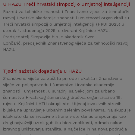
U HAZU Treći hrvatski simpozij o umjetnoj inteligenciji
Razred za tehničke znanosti i Znanstveno vijeće za tehnološki
razvoj Hrvatske akademije znanosti i umjetnosti organizirali su
Treći hrvatski simpozij o umjetnoj inteligenciji (HRUI 2025) u
utorak 4. studenoga 2025. u dvorani Knjižnice HAZU.
Predsjedatelj Simpozija bio je akademik Sven
Lončarić, predsjednik Znanstvenog vijeća za tehnološki razvoj
HAZU.
Tjedni sažetak događanja u HAZU
Znanstveno vijeće za zaštitu prirode i okoliša i Znanstveno
vijeće za poljoprivredu i šumarstvo Hrvatske akademije
znanosti i umjetnosti, u suradnji sa Sekcijom za urbano
šumarstvo Hrvatskog šumarskog društva organizirali su 19.
rujna u Knjižnici HAZU okrugli stol Utjecaj invazivnih stranih
biljaka na upravljanje urbanim zelenim površinama. Na skupu je
istaknuto da se invazivne strane vrste danas prepoznaju kao
drugi najvažniji uzrok gubitka bioraznolikosti, odmah nakon
izravnog uništavanja staništa, a najčešće ih na nova područja