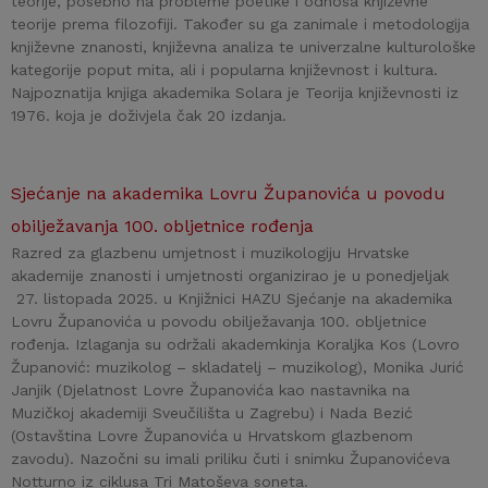
teorije, posebno na probleme poetike i odnosa književne
teorije prema filozofiji. Također su ga zanimale i metodologija
književne znanosti, književna analiza te univerzalne kulturološke
kategorije poput mita, ali i popularna književnost i kultura.
Najpoznatija knjiga akademika Solara je Teorija književnosti iz
1976. koja je doživjela čak 20 izdanja.
Sjećanje na akademika Lovru Županovića u povodu
obilježavanja 100. obljetnice rođenja
Razred za glazbenu umjetnost i muzikologiju Hrvatske
akademije znanosti i umjetnosti organizirao je u ponedjeljak
27. listopada 2025. u Knjižnici HAZU Sjećanje na akademika
Lovru Županovića u povodu obilježavanja 100. obljetnice
rođenja. Izlaganja su održali akademkinja Koraljka Kos (Lovro
Županović: muzikolog – skladatelj – muzikolog), Monika Jurić
Janjik (Djelatnost Lovre Županovića kao nastavnika na
Muzičkoj akademiji Sveučilišta u Zagrebu) i Nada Bezić
(Ostavština Lovre Županovića u Hrvatskom glazbenom
zavodu). Nazočni su imali priliku čuti i snimku Županovićeva
Notturno iz ciklusa Tri Matoševa soneta.