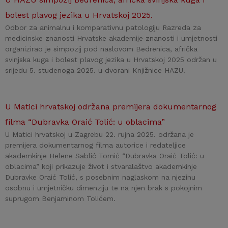
bolest plavog jezika u Hrvatskoj 2025.
Odbor za animalnu i komparativnu patologiju Razreda za
medicinske znanosti Hrvatske akademije znanosti i umjetnosti
organizirao je simpozij pod naslovom Bedrenica, afrička
svinjska kuga i bolest plavog jezika u Hrvatskoj 2025 održan u
srijedu 5. studenoga 2025. u dvorani Knjižnice HAZU.
U Matici hrvatskoj održana premijera dokumentarnog
filma “Dubravka Oraić Tolić: u oblacima”
U Matici hrvatskoj u Zagrebu 22. rujna 2025. održana je
premijera dokumentarnog filma autorice i redateljice
akademkinje Helene Sablić Tomić “Dubravka Oraić Tolić: u
oblacima” koji prikazuje život i stvaralaštvo akademkinje
Dubravke Oraić Tolić, s posebnim naglaskom na njezinu
osobnu i umjetničku dimenziju te na njen brak s pokojnim
suprugom Benjaminom Tolićem.