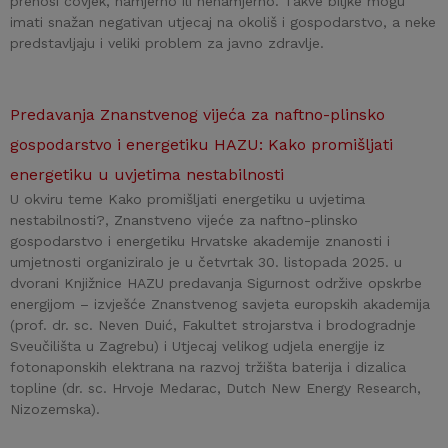
prenosi čovjek, namjerno ili nenamjerno. Takve biljke mogu
imati snažan negativan utjecaj na okoliš i gospodarstvo, a neke
predstavljaju i veliki problem za javno zdravlje.
Predavanja Znanstvenog vijeća za naftno-plinsko
gospodarstvo i energetiku HAZU: Kako promišljati
energetiku u uvjetima nestabilnosti
U okviru teme Kako promišljati energetiku u uvjetima
nestabilnosti?, Znanstveno vijeće za naftno-plinsko
gospodarstvo i energetiku Hrvatske akademije znanosti i
umjetnosti organiziralo je u četvrtak 30. listopada 2025. u
dvorani Knjižnice HAZU predavanja Sigurnost održive opskrbe
energijom – izvješće Znanstvenog savjeta europskih akademija
(prof. dr. sc. Neven Duić, Fakultet strojarstva i brodogradnje
Sveučilišta u Zagrebu) i Utjecaj velikog udjela energije iz
fotonaponskih elektrana na razvoj tržišta baterija i dizalica
topline (dr. sc. Hrvoje Medarac, Dutch New Energy Research,
Nizozemska).