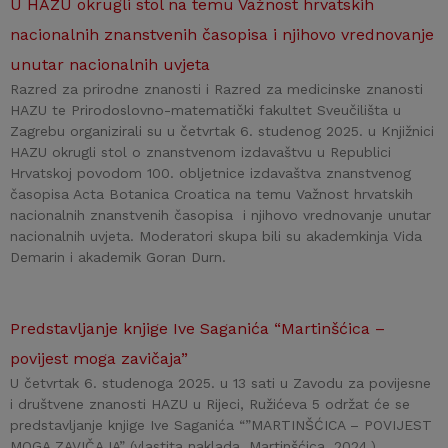
U HAZU okrugli stol na temu Važnost hrvatskih
nacionalnih znanstvenih časopisa i njihovo vrednovanje
unutar nacionalnih uvjeta
Razred za prirodne znanosti i Razred za medicinske znanosti
HAZU te Prirodoslovno-matematički fakultet Sveučilišta u
Zagrebu organizirali su u četvrtak 6. studenog 2025. u Knjižnici
HAZU okrugli stol o znanstvenom izdavaštvu u Republici
Hrvatskoj povodom 100. obljetnice izdavaštva znanstvenog
časopisa Acta Botanica Croatica na temu Važnost hrvatskih
nacionalnih znanstvenih časopisa i njihovo vrednovanje unutar
nacionalnih uvjeta. Moderatori skupa bili su akademkinja Vida
Demarin i akademik Goran Durn.
Predstavljanje knjige Ive Saganića “Martinšćica –
povijest moga zavičaja”
U četvrtak 6. studenoga 2025. u 13 sati u Zavodu za povijesne
i društvene znanosti HAZU u Rijeci, Ružićeva 5 održat će se
predstavljanje knjige Ive Saganića “”MARTINŠĆICA – POVIJEST
MOGA ZAVIČAJA” (vlastita naklada, Martinšćica, 2024.).