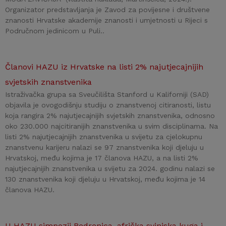
Organizator predstavljanja je Zavod za povijesne i društvene
znanosti Hrvatske akademije znanosti i umjetnosti u Rijeci s
Područnom jedinicom u Puli..
Članovi HAZU iz Hrvatske na listi 2% najutjecajnijih
svjetskih znanstvenika
Istraživačka grupa sa Sveučilišta Stanford u Kaliforniji (SAD)
objavila je ovogodišnju studiju o znanstvenoj citiranosti, listu
koja rangira 2% najutjecajnijih svjetskih znanstvenika, odnosno
oko 230.000 najcitiranijih znanstvenika u svim disciplinama. Na
listi 2% najutjecajnijih znanstvenika u svijetu za cjelokupnu
znanstvenu karijeru nalazi se 97 znanstvenika koji djeluju u
Hrvatskoj, među kojima je 17 članova HAZU, a na listi 2%
najutjecajnijih znanstvenika u svijetu za 2024. godinu nalazi se
130 znanstvenika koji djeluju u Hrvatskoj, među kojima je 14
članova HAZU.
U HAZU simpozij Bedrenica, afrička svinjska kuga i