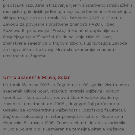
predstaviti rezultate istraživanja njenih znanstvenoistraživačkih i
muzejsko-galerijskih jedinica, a koji su jedinstveni u Hrvatskoj. U
sklopu tog ciklusa u utorak, 28. listopada 2025. u 13 sati u
Zavodu za povijesne i društvene znanosti HAZU u Rijeci,
Ružićeva 5, predavanje “Postoji li konačan popis dijelova
čovječjega tijela?” održat će dr. sc. Anja Nikolić-Hoyt,
znanstvena savjetnica u trajnom izboru i upraviteljica Zavoda
za lingvistička istraživanja Hrvatske akademije znanosti i
umjetnosti u Zagrebu.
Umro akademik Milivoj Solar
U utorak 16. rujna 2025. u Zagrebu je u 90. godini života umro
akademik Milivoj Solar, istaknuti hrvatski književni i kulturni
teoretičar i komparatist, redoviti član Hrvatske akademije
znanosti i umjetnosti od 2008., dugogodišnji profesor na
Odsjeku za komparativnu književnost Filozofskog fakulteta u
Zagrebu, nekadašnji ministar prosvjete i kulture. Rodio se u
Koprivnici 8. travnja 1936. Znanstveni rad i interes akademika
Milivoja Solara bio je usmjeren na temeljna pitanja književne