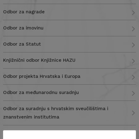
Odbor za nagrade
Odbor za imovinu
Odbor za Statut
Knjižnični odbor Knjižnice HAZU
Odbor projekta Hrvatska i Europa
Odbor za međunarodnu suradnju
Odbor za suradnju s hrvatskim sveučilištima i
znanstvenim institutima
Odbor za obnovu i razvitak Arboretuma Trsteno