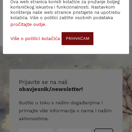
Ova web stranica koristi kolačiće za pružanje boljeg
korisničkog iskustva i funkcionalnosti. Nastavkom
Odbor za normu hrvatskoga standardnog jezika
korištenja naše web stranice pristajete na upotrebu
kolačića. Više o politici zaštite osobnih podataka
pročitajte ovdje
.
Više o politici kolačića
PRIHVAĆAM
Prijavite se na naš
obavjesnik/
newsletter
!
Budite u toku s našim događanjima i
primajte više informacija o nama i našim
aktivnostima.