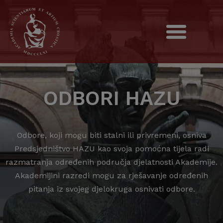
ODBORI HAZU
Odbore, koji mogu biti stalni ili privremeni, osniva
Predsjedništvo HAZU kao svoja pomoćna tijela radi
razmatranja određenih područja djelatnosti Akademije.
Akademijini razredi mogu za rješavanje određenih
pitanja iz svojeg djelokruga osnivati odbore.