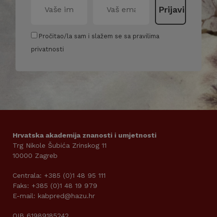
Pročitao/la sam i slažem se sa pravilima
privatnosti
Hrvatska akademija znanosti i umjetnosti
Trg Nikole Šubića Zrinskog 11
10000 Zagreb
Centrala: +385 (0)1 48 95 111
Faks: +385 (0)1 48 19 979
E-mail: kabpred@hazu.hr
OIB 61989185242