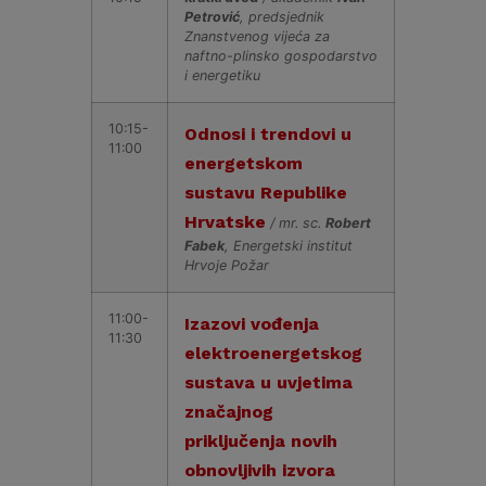
Petrović
, predsjednik
Znanstvenog vijeća za
naftno-plinsko gospodarstvo
i energetiku
10:15-
Odnosi i trendovi u
11:00
energetskom
sustavu Republike
Hrvatske
/ mr. sc.
Robert
Fabek
, Energetski institut
Hrvoje Požar
11:00-
Izazovi vođenja
11:30
elektroenergetskog
sustava u uvjetima
značajnog
priključenja novih
obnovljivih izvora