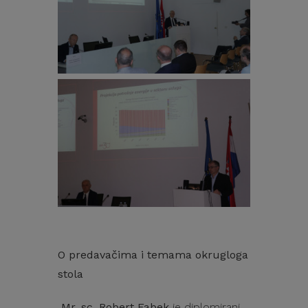
O predavačima i temama okrugloga
stola
Mr. sc. Robert Fabek
je diplomirani