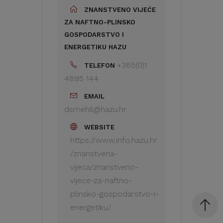
ZNANSTVENO VIJEĆE
ZA NAFTNO-PLINSKO
GOSPODARSTVO I
ENERGETIKU HAZU
+385(0)1
TELEFON
4895 144
EMAIL
dsmehil@hazu.hr
WEBSITE
https://www.info.hazu.hr
/znanstvena-
vijeca/znanstveno-
vijece-za-naftno-
plinsko-gospodarstvo-i-
energetiku/