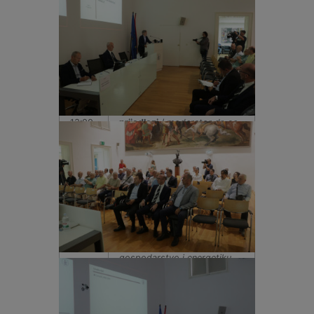
distribuciju
električne energije
/
dr. sc.
Lahorko Wagmann
,
dipl. ing., Hrvatska
energetska regulatorna
agencija
12:30-
Rasprava: pitanja, komentari,
13:00
prijedlozi
/
moderator dr. sc.
Mladen Zeljko
, zamjenik
predsjednika Znanstvenog
vijeća za naftno-plinsko
gospodarstvo i energetiku
13:00
Zatvaranje okrugloga stola
/
akademik
Ivan Petrović
,
predsjednik Znanstvenog
vijeća za naftno-plinsko
gospodarstvo i energetiku