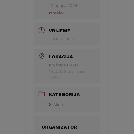
17. lipnja, 2024
Isteklo!
VRIJEME
10:00 - 13:00
LOKACIJA
Knjižnica HAZU
Trg J. J. Strossmayera 14,
Zagreb
KATEGORIJA
Skup
ORGANIZATOR