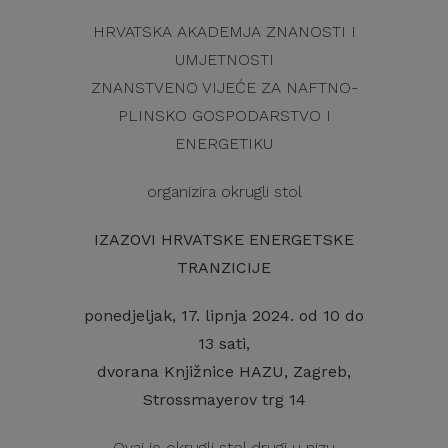
HRVATSKA AKADEMJA ZNANOSTI I
UMJETNOSTI
ZNANSTVENO VIJEĆE ZA NAFTNO-
PLINSKO GOSPODARSTVO I
ENERGETIKU
organizira okrugli stol
IZAZOVI HRVATSKE ENERGETSKE
TRANZICIJE
ponedjeljak, 17. lipnja 2024. od 10 do
13 sati,
dvorana Knjižnice HAZU, Zagreb,
Strossmayerov trg 14
Ovaj je okrugli stol drugi u nizu