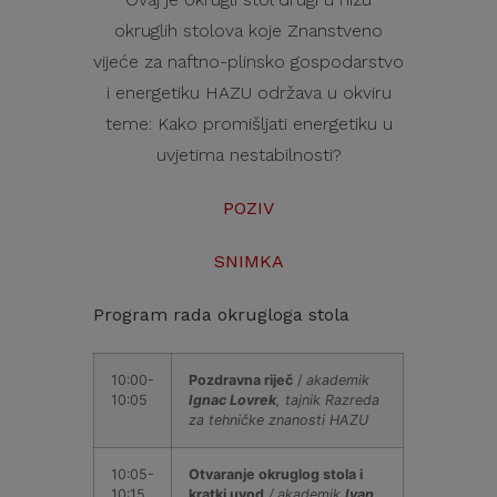
okruglih stolova koje Znanstveno
vijeće za naftno-plinsko gospodarstvo
i energetiku HAZU održava u okviru
teme: Kako promišljati energetiku u
uvjetima nestabilnosti?
POZIV
SNIMKA
Program rada okrugloga stola
10:00-
Pozdravna riječ
/
akademik
10:05
Ignac Lovrek
, tajnik Razreda
za tehničke znanosti HAZU
10:05-
Otvaranje okruglog stola i
10:15
kratki uvod
/ akademik
Ivan