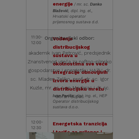
energije
/ mr. sc.
Danko
Blažević
, dipl. ing. el.,
Hrvatski operator
prijenosnog sustava d.d.
11:30-
Organizacijski odbor:
Vođenje
12:00
distribucijskog
akademik Ivan Petrović, predsjednik
sustava u
Znanstvenog vijeća za naftno-plinsko
okolnostima sve veće
gospodarstvo i energetiku HAZU, dr.
integracije obnovljivih
sc. Mladen Zeljko, prof. dr. sc. Igor
izvora energije u
Kuzle, mr. sc. Ivan Medarac i dr. sc.
distribucijsku mrežu
/
Ivan Periša
Goran Slipac
, dipl. ing. el., HEP
Operator distribucijskog
sustava d.o.o.
12:00-
Energetska tranzicija
12:30
i tarife za prijenos i