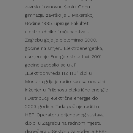
završio i osnovnu školu. Opću
gimnaziju završio je u Makarskoj.
Godine 1995. upisuje Fakultet
elektrotehnike i računarstva u
Zagrebu gdje je diplomirao 2000.
godine na smjeru Elektroenergetika,
usmjerenje Energetski sustavi. 2001.
godine zaposlio se u JP
„Elektroprivreda HZ HB” d.d. u
Mostaru gdje je radio kao samostalni
inženjer u Prijenosu električne energije
i Distribuciji električne energije do
2003. godine. Tada počinje raditi u
HEP-Operatoru prijenosnog sustava
d.o.o. u Zagrebu na radnom mjestu
dispečera u Sektoru za vođenje EES-