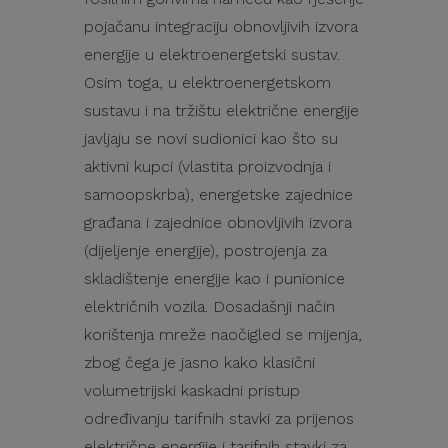
pojačanu integraciju obnovljivih izvora
energije u elektroenergetski sustav.
Osim toga, u elektroenergetskom
sustavu i na tržištu električne energije
javljaju se novi sudionici kao što su
aktivni kupci (vlastita proizvodnja i
samoopskrba), energetske zajednice
građana i zajednice obnovljivih izvora
(dijeljenje energije), postrojenja za
skladištenje energije kao i punionice
električnih vozila. Dosadašnji način
korištenja mreže naočigled se mijenja,
zbog čega je jasno kako klasični
volumetrijski kaskadni pristup
određivanju tarifnih stavki za prijenos
električne energije i tarifnih stavki za