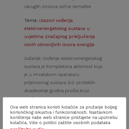
okruglih stolova slične tematike.
Tema:
Izazovi vođenja
elektroenergetskog sustava u
uvjetima značajnog priključenja
novih obnovljivih izvora energije
Sažetak: Vođenje elektroenergetskog
sustava je kompleksna aktivnost koja
je u Hrvatskom operatoru
prijenosnog sustava d.d. proteklih
dvadesetak godina prošla kroz
značajne izmjene pod utjecajem
različitih okolnosti kao što su: izmjene
Ova web stranica koristi kolačiće za pružanje boljeg
korisničkog iskustva i funkcionalnosti. Nastavkom
nadležnih propisa, promjena
korištenja naše web stranice pristajete na upotrebu
kolačića. Više o politici zaštite osobnih podataka
ustrojstva vođenja, povećanje broja