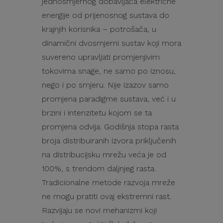
jednosmjernog dobavljača električne
energije od prijenosnog sustava do
krajnjih korisnika – potrošača, u
dinamični dvosmjerni sustav koji mora
suvereno upravljati promjenjivim
tokovima snage, ne samo po iznosu,
nego i po smjeru. Nije izazov samo
promjena paradigme sustava, već i u
brzini i intenzitetu kojom se ta
promjena odvija. Godišnja stopa rasta
broja distribuiranih izvora priključenih
na distribucijsku mrežu veća je od
100%, s trendom daljnjeg rasta.
Tradicionalne metode razvoja mreže
ne mogu pratiti ovaj ekstremni rast.
Razvijaju se novi mehanizmi koji