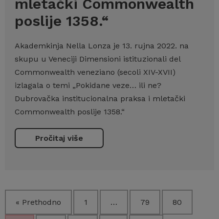
mletački Commonwealth
poslije 1358.“
Akademkinja Nella Lonza je 13. rujna 2022. na
skupu u Veneciji Dimensioni istituzionali del
Commonwealth veneziano (secoli XIV-XVII)
izlagala o temi „Pokidane veze… ili ne?
Dubrovačka institucionalna praksa i mletački
Commonwealth poslije 1358.“
Pročitaj više
« Prethodno
1
…
79
80