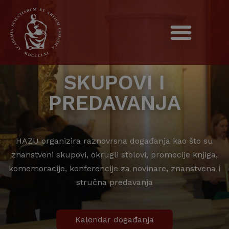
SKUPOVI I
PREDAVANJA
HAZU organizira raznovrsna događanja kao što su
znanstveni skupovi, okrugli stolovi, promocije knjiga,
komemoracije, konferencije za novinare, znanstvena i
stručna predavanja
Kalendar događanja