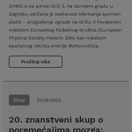
DHMZ-a na adresi Grič 3, na Gornjem gradu u
Zagrebu održana je svečanost otkrivanja spomen
ploče – proglašenje zgrade na Griču 3 Povijesnim
mjestom Europskog fizikalnog društva (European
Physical Society Historic Site) kao mjestom
epohalnog otkrića Andrije Mohorovičića.
Pročitaj više
Skup
23.09.2022
20. znanstveni skup o
poremećajima mozga: