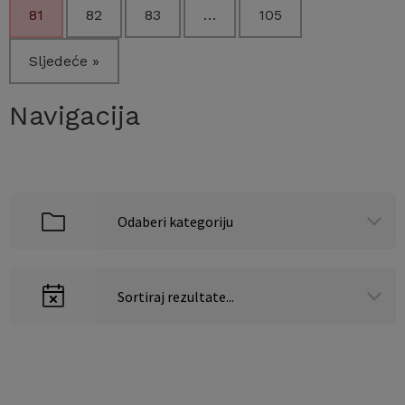
81
82
83
…
105
Sljedeće »
Navigacija