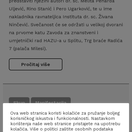
predstaviti njezini autori dr. sc. Melita Peharda
Uljević, Rino Stanić i Pero Ugarković, te u ime
nakladnika ravnateljica Instituta dr. sc. Živana
Ninčević. Svečanost će se održati u velikoj dvorani
na prvome katu Zavoda za znanstveni i
umjetnički rad HAZU-a u Splitu, Trg braće Radića
7 (palača Milesi).
Pročitaj više
Skup
Manifestacija
Ova web stranica koristi kolačiće za pružanje boljeg
16.09.2022 - 18.09.2022
korisničkog iskustva i funkcionalnosti. Nastavkom
korištenja naše web stranice pristajete na upotrebu
kolačića. Više o politici zaštite osobnih podataka