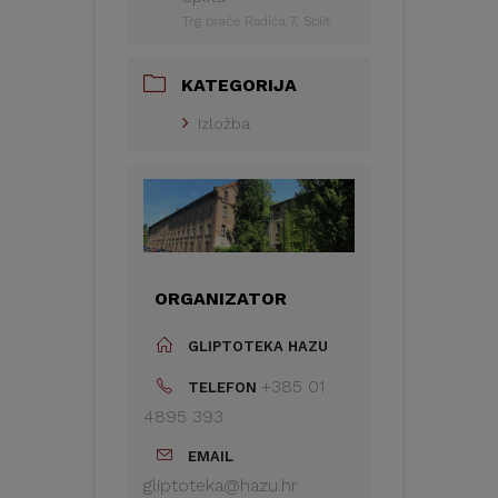
Trg braće Radića 7, Split
KATEGORIJA
Izložba
ORGANIZATOR
GLIPTOTEKA HAZU
+385 01
TELEFON
4895 393
EMAIL
gliptoteka@hazu.hr