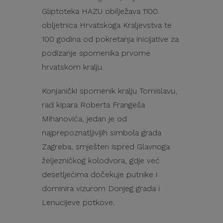
Gliptoteka HAZU obilježava 1100.
obljetnica Hrvatskoga Kraljevstva te
100 godina od pokretanja inicijative za
podizanje spomenika prvome
hrvatskom kralju.
Konjanički spomenik kralju Tomislavu,
rad kipara Roberta Frangeša
Mihanovića, jedan je od
najprepoznatljivijih simbola grada
Zagreba, smješten ispred Glavnoga
željezničkog kolodvora, gdje već
desetljećima dočekuje putnike i
dominira vizurom Donjeg grada i
Lenucijeve potkove.