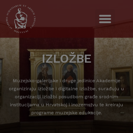
IZLOŽBE
Muzejsko-galerijske i druge jedinice Akademije
organiziraju izložbe i digitalne izložbe, surađuju u
organizaciji izložbi posudbom građe srodnim
institucijama u Hrvatskoj i inozemstvu te kreiraju
programe muzejske edukacije.