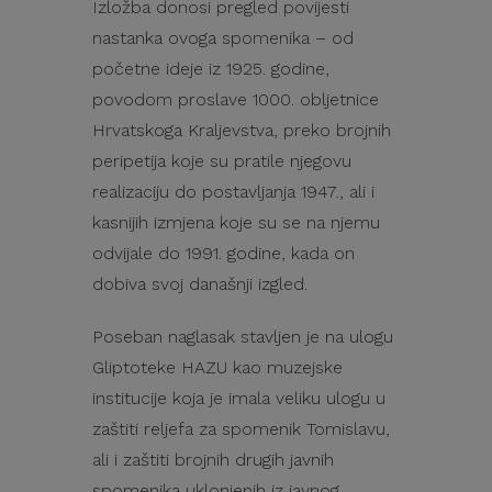
Izložba donosi pregled povijesti
nastanka ovoga spomenika – od
početne ideje iz 1925. godine,
povodom proslave 1000. obljetnice
Hrvatskoga Kraljevstva, preko brojnih
peripetija koje su pratile njegovu
realizaciju do postavljanja 1947., ali i
kasnijih izmjena koje su se na njemu
odvijale do 1991. godine, kada on
dobiva svoj današnji izgled.
Poseban naglasak stavljen je na ulogu
Gliptoteke HAZU kao muzejske
institucije koja je imala veliku ulogu u
zaštiti reljefa za spomenik Tomislavu,
ali i zaštiti brojnih drugih javnih
spomenika uklonjenih iz javnog