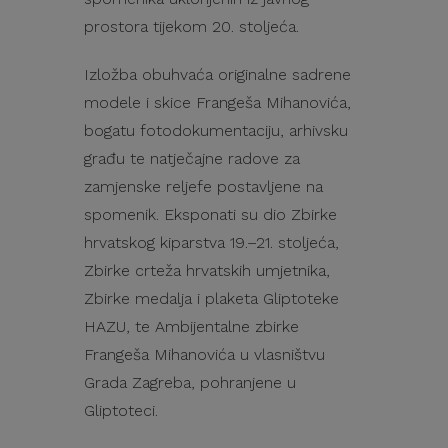
prostora tijekom 20. stoljeća.
Izložba obuhvaća originalne sadrene
modele i skice Frangeša Mihanovića,
bogatu fotodokumentaciju, arhivsku
građu te natječajne radove za
zamjenske reljefe postavljene na
spomenik. Eksponati su dio Zbirke
hrvatskog kiparstva 19.–21. stoljeća,
Zbirke crteža hrvatskih umjetnika,
Zbirke medalja i plaketa Gliptoteke
HAZU, te Ambijentalne zbirke
Frangeša Mihanovića u vlasništvu
Grada Zagreba, pohranjene u
Gliptoteci.