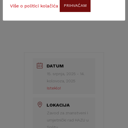
Više o politici kolačića
PRIHVAĆAM
Kontakt:
ftkrnjak@hazu.hr
; 095 8315
071
DATUM
15. srpnja, 2025
- 14.
kolovoza, 2025
Isteklo!
LOKACIJA
Zavod za znanstveni i
umjetnički rad HAZU u
Splitu