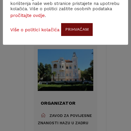
korištenja naše web stranice pristajete na upotrebu
kolačića. Više o politici zaštite osobnih podataka
KATEGORIJA
pročitajte ovdje
.
Skup
Više o politici kolačića
PRIHVAĆAM
Predstavljanje knjige
ORGANIZATOR
ZAVOD ZA POVIJESNE
ZNANOSTI HAZU U ZADRU