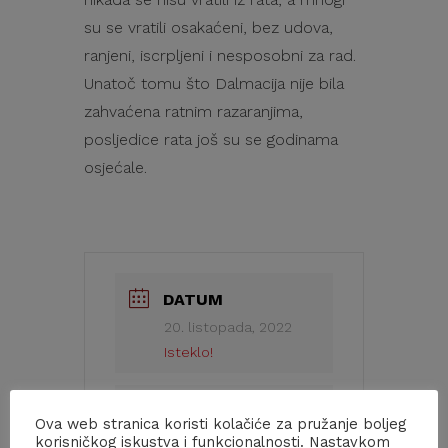
su se vratili osakaćeni, bez udova,
ranjeni, iscrpljeni i nesposobni za rad.
Unatoč tomu što Dalmacija nije bila
zahvaćena ratnim razaranjima,
posljedice rata još su se godinama
osjećale.
DATUM
20. listopada, 2022
Isteklo!
VRIJEME
Ova web stranica koristi kolačiće za pružanje boljeg
12:00 - 14:00
korisničkog iskustva i funkcionalnosti. Nastavkom