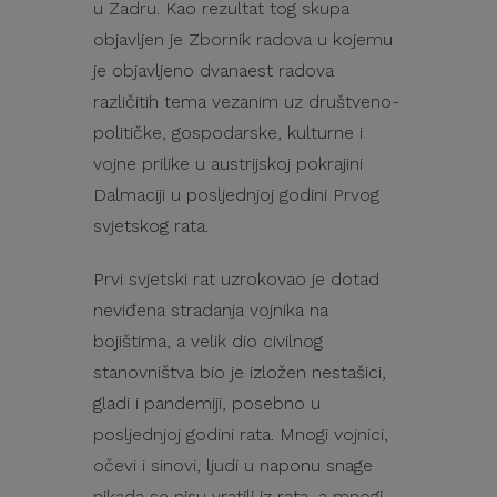
u Zadru. Kao rezultat tog skupa
objavljen je Zbornik radova u kojemu
je objavljeno dvanaest radova
različitih tema vezanim uz društveno-
političke, gospodarske, kulturne i
vojne prilike u austrijskoj pokrajini
Dalmaciji u posljednjoj godini Prvog
svjetskog rata.
Prvi svjetski rat uzrokovao je dotad
neviđena stradanja vojnika na
bojištima, a velik dio civilnog
stanovništva bio je izložen nestašici,
gladi i pandemiji, posebno u
posljednjoj godini rata. Mnogi vojnici,
očevi i sinovi, ljudi u naponu snage
nikada se nisu vratili iz rata, a mnogi