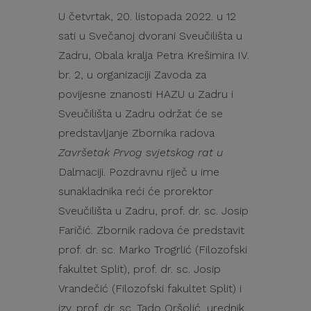
U četvrtak, 20. listopada 2022. u 12
sati u Svečanoj dvorani Sveučilišta u
Zadru, Obala kralja Petra Krešimira IV.
br. 2, u organizaciji Zavoda za
povijesne znanosti HAZU u Zadru i
Sveučilišta u Zadru održat će se
predstavljanje Zbornika radova
Završetak Prvog svjetskog rat u
Dalmaciji. Pozdravnu riječ u ime
sunakladnika reći će prorektor
Sveučilišta u Zadru, prof. dr. sc. Josip
Faričić. Zbornik radova će predstavit
prof. dr. sc. Marko Trogrlić (Filozofski
fakultet Split), prof. dr. sc. Josip
Vrandečić (Filozofski fakultet Split) i
izv. prof. dr. sc. Tado Oršolić, urednik.