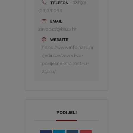
+385(0)
TELEFON
(23)331094
EMAIL
zavodzd@hazu.hr
WEBSITE
https://www.info.hazu.hr
/jedinice/zavod-za-
povijesne-znanosti-u-
zadru/
PODIJELI