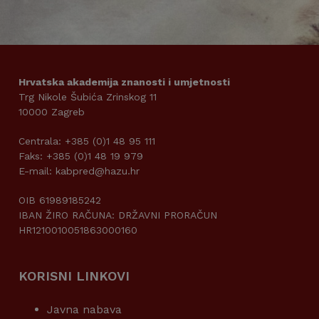
Hrvatska akademija znanosti i umjetnosti
Trg Nikole Šubića Zrinskog 11
10000 Zagreb
Centrala: +385 (0)1 48 95 111
Faks: +385 (0)1 48 19 979
E-mail: kabpred@hazu.hr
OIB 61989185242
IBAN ŽIRO RAČUNA: DRŽAVNI PRORAČUN
HR1210010051863000160
KORISNI LINKOVI
Javna nabava