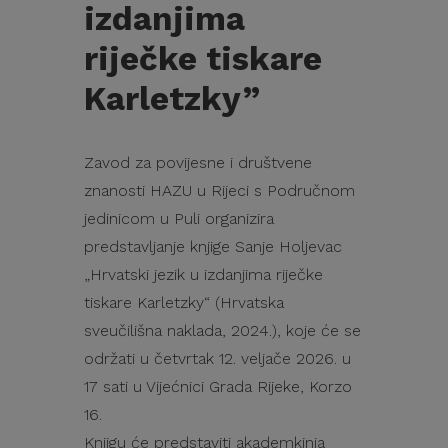
izdanjima
riječke tiskare
Karletzky”
Zavod za povijesne i društvene
znanosti HAZU u Rijeci s Područnom
jedinicom u Puli organizira
predstavljanje knjige Sanje Holjevac
„Hrvatski jezik u izdanjima riječke
tiskare Karletzky“ (Hrvatska
sveučilišna naklada, 2024.), koje će se
održati u četvrtak 12. veljače 2026. u
17 sati u Vijećnici Grada Rijeke, Korzo
16.
Knjigu će predstaviti akademkinja