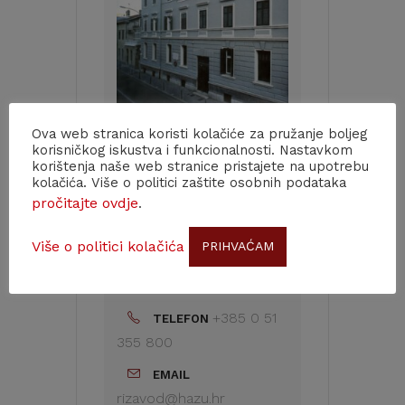
Ova web stranica koristi kolačiće za pružanje boljeg
korisničkog iskustva i funkcionalnosti. Nastavkom
ORGANIZATOR
korištenja naše web stranice pristajete na upotrebu
kolačića. Više o politici zaštite osobnih podataka
ZAVOD ZA POVIJESNE
pročitajte ovdje
.
I DRUŠTVENE ZNANOSTI
HAZU U RIJECI S
Više o politici kolačića
PRIHVAĆAM
PODRUČNOM JEDINICOM U
PULI
+385 0 51
TELEFON
355 800
EMAIL
rizavod@hazu.hr