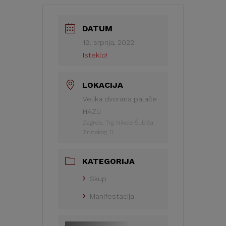
DATUM
19. srpnja, 2022
Isteklo!
LOKACIJA
Velika dvorana palače
HAZU
Zagreb, Trg Nikole Šubića
Zrinskog 11
KATEGORIJA
Skup
Manifestacija