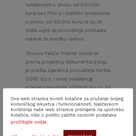
solidarnosti u iznosu od 930.000
kuna bez PDV-a i vlastitim sredstvima
u iznosu od 100.000 kuna te su se
stekli uvjeti za provođenje postupka
nabave za izvedbu radova.
Obnova Palače Priester izvodi se
prema projektnoj dokumentaciji koju
je izradila Zajednica ponuditelja (tvrtka
CORE d.o.o. i Ured ovlaštenog
inženjera geodezije VIDMAR d.o.o.), čiji
je glavni projektant prof. dr. Željko
Ova web stranica koristi kolačiće za pružanje boljeg
Peković.
korisničkog iskustva i funkcionalnosti. Nastavkom
korištenja naše web stranice pristajete na upotrebu
kolačića. Više o politici zaštite osobnih podataka
Što se tiče obnove palače HAZU u
pročitajte ovdje
.
kojoj je Akademijino sjedište,
akademik Vretenar je kazao da je