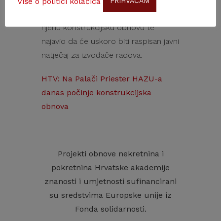
Više o politici kolačića
PRIHVAĆAM
gotova projektna dokumentacija za
njenu konstrukcijsku obnovu te
najavio da će uskoro biti raspisan javni
natječaj za izvođače radova.
HTV: Na Palači Priester HAZU-a
danas počinje konstrukcijska
obnova
Projekti obnove nekretnina i
pokretnina Hrvatske akademije
znanosti i umjetnosti sufinancirani
su sredstvima Europske unije iz
Fonda solidarnosti.