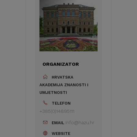
ORGANIZATOR
HRVATSKA
AKADEMIJA ZNANOSTI I
UMJETNOSTI
TELEFON
+385(0)14895111
info@hazu.hr
EMAIL
WEBSITE