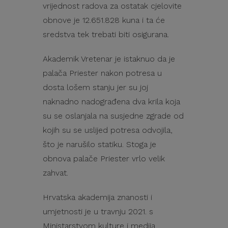
vrijednost radova za ostatak cjelovite
obnove je 12.651.828 kuna i ta će
sredstva tek trebati biti osigurana.
Akademik Vretenar je istaknuo da je
palača Priester nakon potresa u
dosta lošem stanju jer su joj
naknadno nadograđena dva krila koja
su se oslanjala na susjedne zgrade od
kojih su se uslijed potresa odvojila,
što je narušilo statiku. Stoga je
obnova palače Priester vrlo velik
zahvat.
Hrvatska akademija znanosti i
umjetnosti je u travnju 2021. s
Ministarstvom kulture i medija