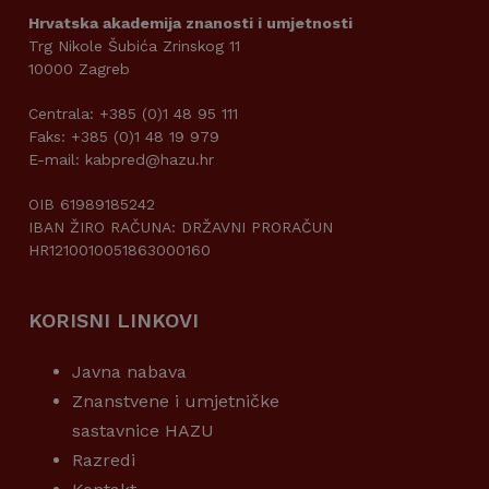
Hrvatska akademija znanosti i umjetnosti
Trg Nikole Šubića Zrinskog 11
10000 Zagreb
Centrala: +385 (0)1 48 95 111
Faks: +385 (0)1 48 19 979
E-mail: kabpred@hazu.hr
OIB 61989185242
IBAN ŽIRO RAČUNA: DRŽAVNI PRORAČUN
HR1210010051863000160
KORISNI LINKOVI
Javna nabava
Znanstvene i umjetničke
sastavnice HAZU
Razredi