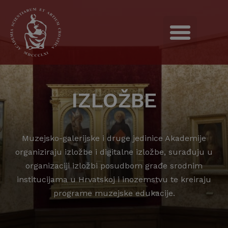
IZLOŽBE
Muzejsko-galerijske i druge jedinice Akademije
organiziraju izložbe i digitalne izložbe, surađuju u
organizaciji izložbi posudbom građe srodnim
institucijama u Hrvatskoj i inozemstvu te kreiraju
programe muzejske edukacije.