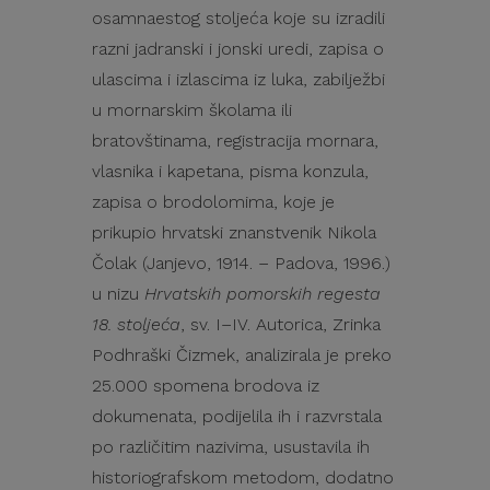
osamnaestog stoljeća koje su izradili
razni jadranski i jonski uredi, zapisa o
ulascima i izlascima iz luka, zabilježbi
u mornarskim školama ili
bratovštinama, registracija mornara,
vlasnika i kapetana, pisma konzula,
zapisa o brodolomima, koje je
prikupio hrvatski znanstvenik Nikola
Čolak (Janjevo, 1914. – Padova, 1996.)
u nizu
Hrvatskih pomorskih regesta
18. stoljeća
, sv. I–IV. Autorica, Zrinka
Podhraški Čizmek, analizirala je preko
25.000 spomena brodova iz
dokumenata, podijelila ih i razvrstala
po različitim nazivima, usustavila ih
historiografskom metodom, dodatno