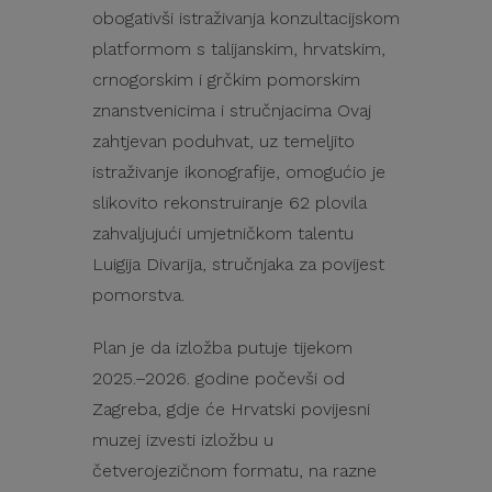
obogativši istraživanja konzultacijskom
platformom s talijanskim, hrvatskim,
crnogorskim i grčkim pomorskim
znanstvenicima i stručnjacima Ovaj
zahtjevan poduhvat, uz temeljito
istraživanje ikonografije, omogućio je
slikovito rekonstruiranje 62 plovila
zahvaljujući umjetničkom talentu
Luigija Divarija, stručnjaka za povijest
pomorstva.
Plan je da izložba putuje tijekom
2025.–2026. godine počevši od
Zagreba, gdje će Hrvatski povijesni
muzej izvesti izložbu u
četverojezičnom formatu, na razne