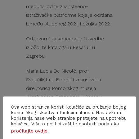
međunarodne znanstveno-
istraživačke platforme koja je održana
između studenog 2021. i ožujka 2022.
Odgovorni za koncepcije i izvedbe
izložbi te kataloga u Pesaru i u
Zagrebu:
Maria Lucia De Nicolò, prof.
Sveučilišta u Bolonji i znanstvena
direktorica Pomorskog muzeja
Washington Patrignani
u Pesaru;
Matea Brstilo Rešetar, ravnateljica
Ova web stranica koristi kolačiće za pružanje boljeg
korisničkog iskustva i funkcionalnosti. Nastavkom
Hrvatskog povijesnog muzeja u
korištenja naše web stranice pristajete na upotrebu
Zagrebu; Zrinka Podhraški Čizmek,
kolačića. Više o politici zaštite osobnih podataka
pročitajte ovdje
.
autorica izložbe, doc. dr. sc. suradnica