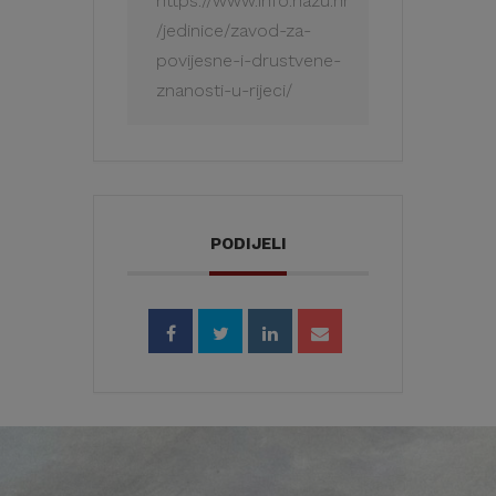
https://www.info.hazu.hr
/jedinice/zavod-za-
povijesne-i-drustvene-
znanosti-u-rijeci/
PODIJELI