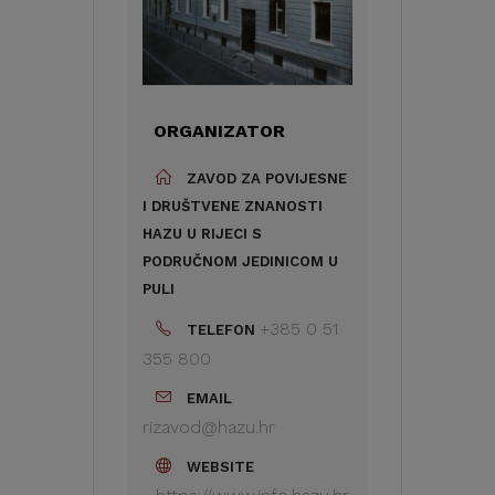
ORGANIZATOR
ZAVOD ZA POVIJESNE
I DRUŠTVENE ZNANOSTI
HAZU U RIJECI S
PODRUČNOM JEDINICOM U
PULI
+385 0 51
TELEFON
355 800
EMAIL
rizavod@hazu.hr
WEBSITE