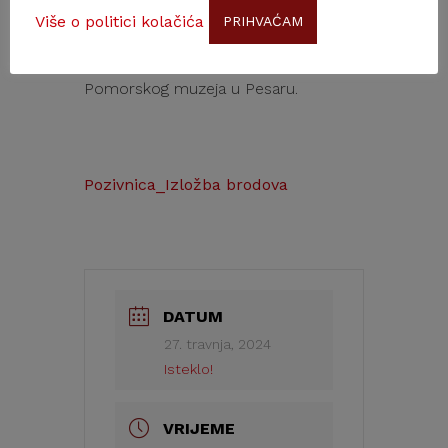
Fakulteta hrvatskih studija Sveučilišta
Više o politici kolačića
PRIHVAĆAM
u Zagrebu; Luigi Divari, autor crteža
brodova, Venecija – suradnik
Pomorskog muzeja u Pesaru.
Pozivnica_Izložba brodova
DATUM
27. travnja, 2024
Isteklo!
VRIJEME