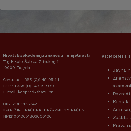
Hrvatska akademija znanosti i umjetnosti
KORISNI L
Trg Nikole Šubića Zrinskog 11
10000 Zagreb
Javna n
Znanstv
Centrala: +385 (0)1 48 95 111
sastavn
Faks: +385 (0)1 48 19 979
E-mail: kabpred@hazu.hr
Razredi
Kontakt
OIB 61989185242
Adresar
IBAN ŽIRO RAČUNA: DRŽAVNI PRORAČUN
HR1210010051863000160
Zaštita
Pravo n