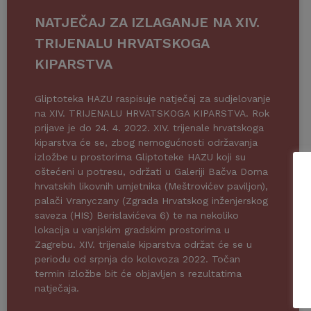
NATJEČAJ ZA IZLAGANJE NA XIV.
TRIJENALU HRVATSKOGA
KIPARSTVA
Gliptoteka HAZU raspisuje natječaj za sudjelovanje
na XIV. TRIJENALU HRVATSKOGA KIPARSTVA. Rok
prijave je do 24. 4. 2022. XIV. trijenale hrvatskoga
kiparstva će se, zbog nemogućnosti održavanja
izložbe u prostorima Gliptoteke HAZU koji su
oštećeni u potresu, održati u Galeriji Bačva Doma
hrvatskih likovnih umjetnika (Meštrovićev paviljon),
palači Vranyczany (Zgrada Hrvatskog inženjerskog
saveza (HIS) Berislavićeva 6) te na nekoliko
lokacija u vanjskim gradskim prostorima u
Zagrebu. XIV. trijenale kiparstva održat će se u
periodu od srpnja do kolovoza 2022. Točan
termin izložbe bit će objavljen s rezultatima
natječaja.