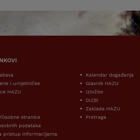
INKOVI
KORISNI LINKOVI
abava
Kalendar događanja
ene i umjetničke
Glasnik HAZU
ice HAZU
Izložbe
DIZBI
Zaklada HAZU
/Osobne stranice
Pretraga
 osobnih podataka
a pristup informacijama