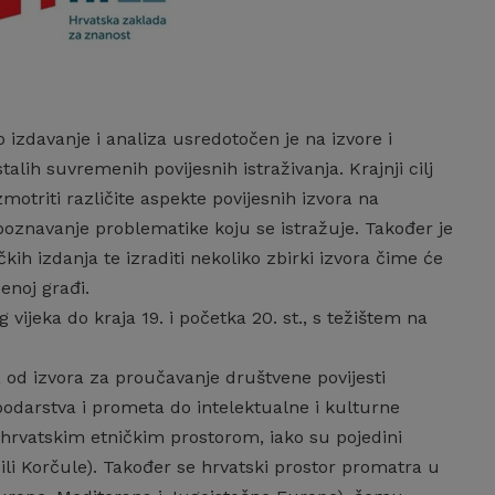
ko izdavanje i analiza usredotočen je na izvore i
alih suvremenih povijesnih istraživanja. Krajnji cilj
otriti različite aspekte povijesnih izvora na
poznavanje problematike koju se istražuje. Također je
čkih izdanja te izraditi nekoliko zbirki izvora čime će
enoj građi.
vijeka do kraja 19. i početka 20. st., s težištem na
od izvora za proučavanje društvene povijesti
gospodarstva i prometa do intelektualne i kulturne
 hrvatskim etničkim prostorom, iako su pojedini
ili Korčule). Također se hrvatski prostor promatra u