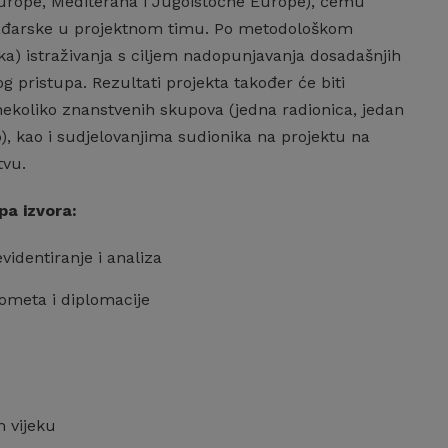
urope, Mediterana i Jugoistočne Europe), čemu
 i Mađarske u projektnom timu. Po metodološkom
ska) istraživanja s ciljem nadopunjavanja dosadašnjih
g pristupa. Rezultati projekta također će biti
ekoliko znanstvenih skupova (jedna radionica, jedan
), kao i sudjelovanjima sudionika na projektu na
tvu.
pa izvora:
evidentiranje i analiza
rometa i diplomacije
m vijeku