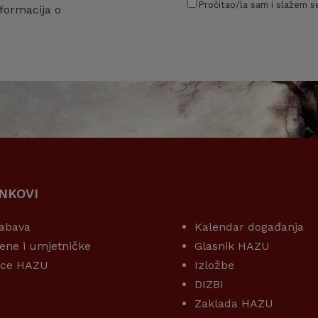
Pročitao/la sam i slažem se
formacija o
INKOVI
KORISNI LINKOVI
abava
Kalendar događanja
ene i umjetničke
Glasnik HAZU
ice HAZU
Izložbe
DIZBI
Zaklada HAZU