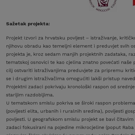
Sažetak projekta:
Projekt Izvori za hrvatsku povijest – istraživanje, kritič
njihovu obradu kao temeljni element i preduvjet svih ost
projekta je, kroz sedam manjih projektnih zadataka, razm
tematskoj osnovici te kao cjelina znatno povećati naše 
cilj ostvariti istraživanjima preduvjete za pripremu kriti
se i drugim istraživačima omogućiti lakši pristup naved
Projektni zadaci pokrivaju kronološki raspon od srednjeg 
starijim razdobljima.
U tematskom smislu pokriva se široki raspon problema 
(povijesti elita, urbanih i ruralnih sredina), povijesti 
povijesti. U geografskom smislu projekt se bavi čitavim
zadaci fokusirani na pojedine mikrocjeline (poput Raba 