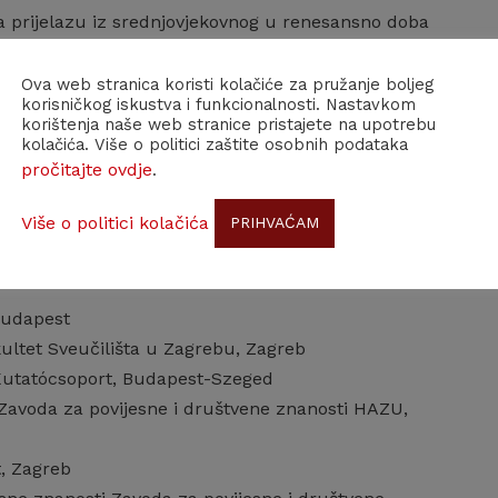
a prijelazu iz srednjovjekovnog u renesansno doba
gencije tijekom druge polovice 19. i početkom 20. st.
Ova web stranica koristi kolačiće za pružanje boljeg
korisničkog iskustva i funkcionalnosti. Nastavkom
korištenja naše web stranice pristajete na upotrebu
kolačića. Više o politici zaštite osobnih podataka
pročitajte ovdje
.
i Zavoda za povijesne i društvene znanosti HAZU,
Više o politici kolačića
PRIHVAĆAM
 Budapest
fakultet Sveučilišta u Zagrebu, Zagreb
i Kutatócsoport, Budapest-Szeged
 Zavoda za povijesne i društvene znanosti HAZU,
t, Zagreb