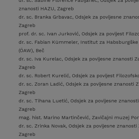
dr. sc. Sabine Florence Fabijanec, Odsjek za povij
znanosti HAZU, Zagreb
dr. sc. Branka Grbavac, Odsjek za povijesne znano
Zagreb
prof. dr. sc. Ivan Jurković, Odsjek za povijest Filo
dr. sc. Fabian Kümmeler, Institut za Habsburgške 
(ÖAW), Beč
dr. sc. Iva Kurelac, Odsjek za povijesne znanosti 
Zagreb
dr. sc. Robert Kurelić, Odsjek za povijest Filozofsk
dr. sc. Zoran Ladić, Odsjek za povijesne znanosti
Zagreb
dr. sc. Tihana Luetić, Odsjek za povijesne znanos
Zagreb
mag. hist. Marino Martinčević, Zavičajni muzej Por
dr. sc. Zrinka Novak, Odsjek za povijesne znanost
Zagreb