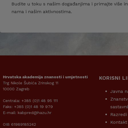
Budite u toku s našim događanjima i primajte više in
nama i našim aktivnostima.
Hrvatska akademija znanosti i umjetnosti
KORISNI L
Trg Nikole Šubića Zrinskog 11
10000 Zagreb
Javna n
Znanstv
Centrala: +385 (0)1 48 95 111
sastavn
Faks: +385 (0)1 48 19 979
E-mail: kabpred@hazu.hr
Razredi
Kontakt
OIB 61989185242