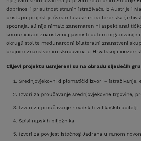
njegovim širim okvirima (u prvom redu onim Srednje E
doprinosi i prisutnost stranih istraživača iz Austrije
pristupu projekt je čvrsto fokusiran na terenska (arhiv
spoznaja, ali nije nimalo zanemaren ni aspekt analitičko
komunicirani znanstvenoj javnosti putem organizacije n
okrugli stol te međunarodni bilateralni znanstveni skup
brojnim znanstvenim skupovima u Hrvatskoj i inozems
Ciljevi projektu usmjereni su na obradu sljedećih gru
Srednjovjekovni diplomatički izvori – istraživanje, 
Izvori za proučavanje srednjovjekovne trgovine, p
Izvori za proučavanje hrvatskih velikaških obitelji
Spisi rapskih bilježnika
Izvori za povijest istočnog Jadrana u ranom novo