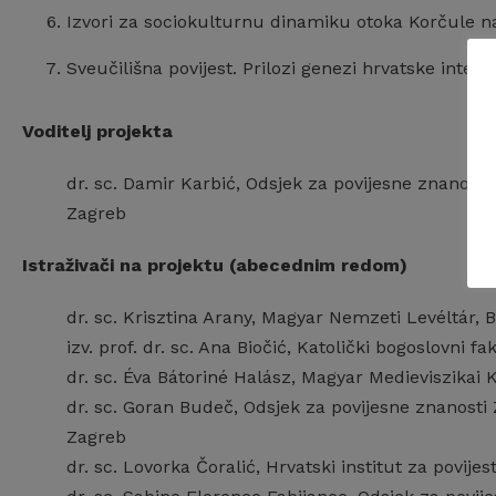
Izvori za sociokulturnu dinamiku otoka Korčule n
Sveučilišna povijest. Prilozi genezi hrvatske inteli
Voditelj projekta
dr. sc. Damir Karbić, Odsjek za povijesne znanost
Zagreb
Istraživači na projektu (abecednim redom)
dr. sc. Krisztina Arany, Magyar Nemzeti Levéltár,
izv. prof. dr. sc. Ana Biočić, Katolički bogoslovni 
dr. sc. Éva Bátoriné Halász, Magyar Medieviszika
dr. sc. Goran Budeč, Odsjek za povijesne znanosti
Zagreb
dr. sc. Lovorka Čoralić, Hrvatski institut za povijes